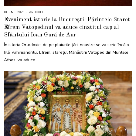
18 IUNIE 2025
2
ARTICOLE
9
Eveniment istoric la București: Părintele Stareț
I
U
Efrem Vatopedinul va aduce cinstitul cap al
N
I
Sfântului Ioan Gură de Aur
E
2
0
În istoria Ortodoxiei de pe plaiurile țării noastre se va scrie încă o
2
5
filă. Arhimandritul Efrem, starețul Mănăstirii Vatoped din Muntele
Athos, va aduce