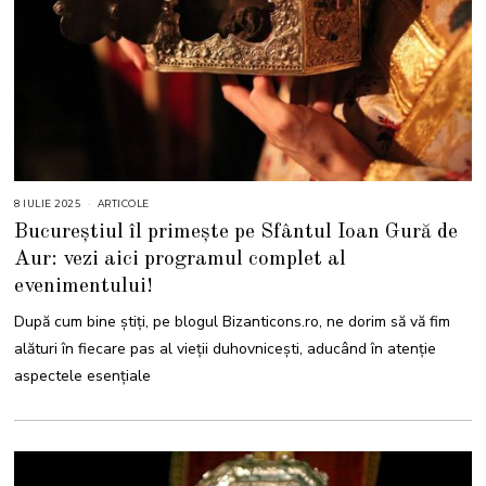
8 IULIE 2025
1
ARTICOLE
0
Bucureștiul îl primește pe Sfântul Ioan Gură de
I
U
Aur: vezi aici programul complet al
L
I
evenimentului!
E
2
0
După cum bine știți, pe blogul Bizanticons.ro, ne dorim să vă fim
2
5
alături în fiecare pas al vieții duhovnicești, aducând în atenție
aspectele esențiale