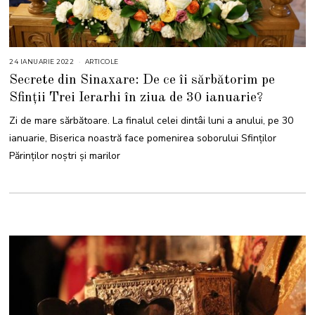
24 IANUARIE 2022
2
ARTICOLE
4
Secrete din Sinaxare: De ce îi sărbătorim pe
I
A
Sfinţii Trei Ierarhi în ziua de 30 ianuarie?
N
U
A
Zi de mare sărbătoare. La finalul celei dintâi luni a anului, pe 30
R
I
ianuarie, Biserica noastră face pomenirea soborului Sfinţilor
E
2
Părinţilor noştri şi marilor
0
2
2