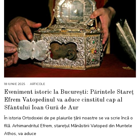
18 IUNIE 2025
2
ARTICOLE
9
Eveniment istoric la București: Părintele Stareț
I
U
Efrem Vatopedinul va aduce cinstitul cap al
N
I
Sfântului Ioan Gură de Aur
E
2
0
În istoria Ortodoxiei de pe plaiurile țării noastre se va scrie încă o
2
5
filă. Arhimandritul Efrem, starețul Mănăstirii Vatoped din Muntele
Athos, va aduce