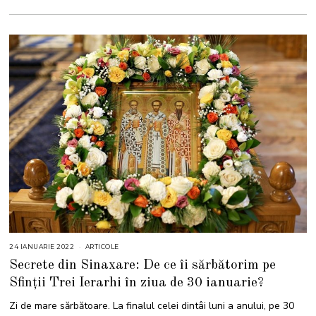
24 IANUARIE 2022
2
ARTICOLE
4
Secrete din Sinaxare: De ce îi sărbătorim pe
I
A
Sfinţii Trei Ierarhi în ziua de 30 ianuarie?
N
U
A
Zi de mare sărbătoare. La finalul celei dintâi luni a anului, pe 30
R
I