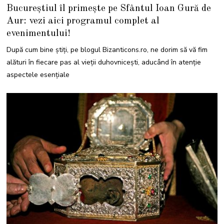
0
Bucureștiul îl primește pe Sfântul Ioan Gură de
I
U
Aur: vezi aici programul complet al
L
I
evenimentului!
E
2
0
După cum bine știți, pe blogul Bizanticons.ro, ne dorim să vă fim
2
5
alături în fiecare pas al vieții duhovnicești, aducând în atenție
aspectele esențiale