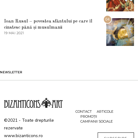
2
3
0
A
2
U
2
G
04
Ioan Rusul – povestea sfântului pe care îl
U
S
cinstesc până și musulmanii
T
19 MAI 2021
1
2
9
0
M
2
A
1
I
2
0
2
1
NEWSLETTER
CONTACT
ARTICOLE
PROMOȚII
©2021 - Toate drepturile
CAMPANII SOCIALE
rezervate
www.bizanticons.ro