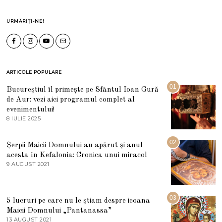
URMĂRIȚI-NE!
ARTICOLE POPULARE
01
Bucureștiul îl primește pe Sfântul Ioan Gură
de Aur: vezi aici programul complet al
evenimentului!
8 IULIE 2025
1
0
I
U
02
Șerpii Maicii Domnului au apărut și anul
L
acesta în Kefalonia: Cronica unui miracol
I
E
9 AUGUST 2021
2
2
7
0
M
2
A
5
R
03
5 lucruri pe care nu le știam despre icoana
T
I
Maicii Domnului „Pantanassa”
E
13 AUGUST 2021
1