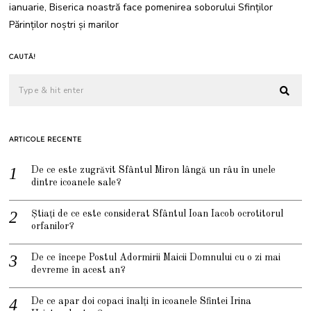
ianuarie, Biserica noastră face pomenirea soborului Sfinţilor
E
2
Părinţilor noştri şi marilor
0
2
2
CAUTĂ!
ARTICOLE RECENTE
De ce este zugrăvit Sfântul Miron lângă un râu în unele
dintre icoanele sale?
Știați de ce este considerat Sfântul Ioan Iacob ocrotitorul
orfanilor?
De ce începe Postul Adormirii Maicii Domnului cu o zi mai
devreme în acest an?
De ce apar doi copaci înalți în icoanele Sfintei Irina