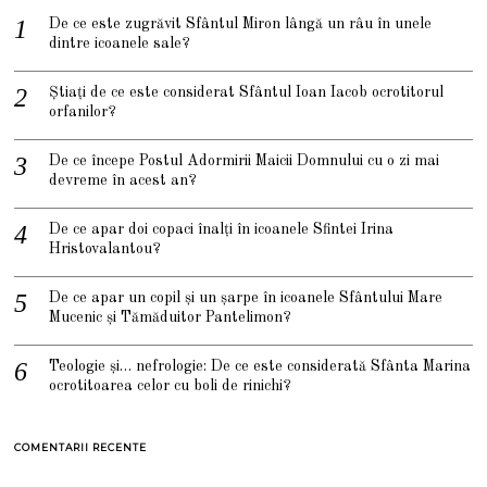
De ce este zugrăvit Sfântul Miron lângă un râu în unele
dintre icoanele sale?
Știați de ce este considerat Sfântul Ioan Iacob ocrotitorul
orfanilor?
De ce începe Postul Adormirii Maicii Domnului cu o zi mai
devreme în acest an?
De ce apar doi copaci înalți în icoanele Sfintei Irina
Hristovalantou?
De ce apar un copil și un șarpe în icoanele Sfântului Mare
Mucenic și Tămăduitor Pantelimon?
Teologie și… nefrologie: De ce este considerată Sfânta Marina
ocrotitoarea celor cu boli de rinichi?
COMENTARII RECENTE