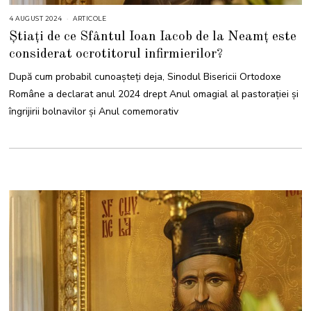
4 AUGUST 2024
4
ARTICOLE
A
Știați de ce Sfântul Ioan Iacob de la Neamț este
U
G
considerat ocrotitorul infirmierilor?
U
S
T
După cum probabil cunoașteți deja, Sinodul Bisericii Ortodoxe
2
0
Române a declarat anul 2024 drept Anul omagial al pastoraţiei şi
2
4
îngrijirii bolnavilor şi Anul comemorativ