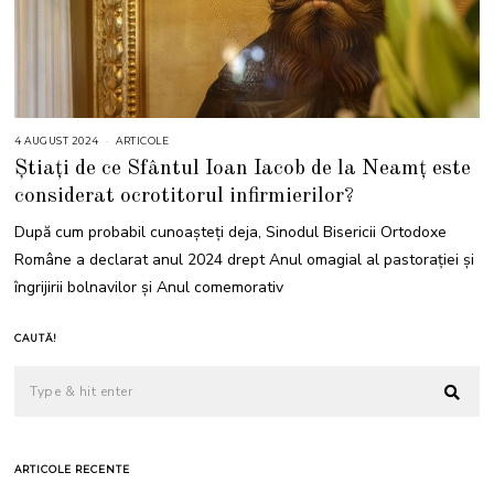
4 AUGUST 2024
4
ARTICOLE
A
Știați de ce Sfântul Ioan Iacob de la Neamț este
U
G
considerat ocrotitorul infirmierilor?
U
S
T
După cum probabil cunoașteți deja, Sinodul Bisericii Ortodoxe
2
0
Române a declarat anul 2024 drept Anul omagial al pastoraţiei şi
2
4
îngrijirii bolnavilor şi Anul comemorativ
CAUTĂ!
ARTICOLE RECENTE