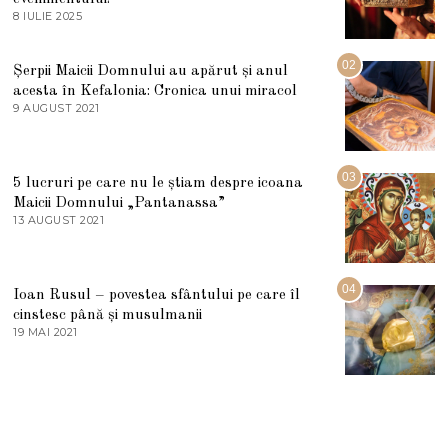
8 IULIE 2025
1
0
I
U
02
Șerpii Maicii Domnului au apărut și anul
L
acesta în Kefalonia: Cronica unui miracol
I
E
9 AUGUST 2021
2
2
7
0
M
2
A
5
R
03
5 lucruri pe care nu le știam despre icoana
T
I
Maicii Domnului „Pantanassa”
E
13 AUGUST 2021
1
2
3
0
A
2
U
2
G
04
Ioan Rusul – povestea sfântului pe care îl
U
S
cinstesc până și musulmanii
T
19 MAI 2021
1
2
9
0
M
2
A
1
I
2
0
2