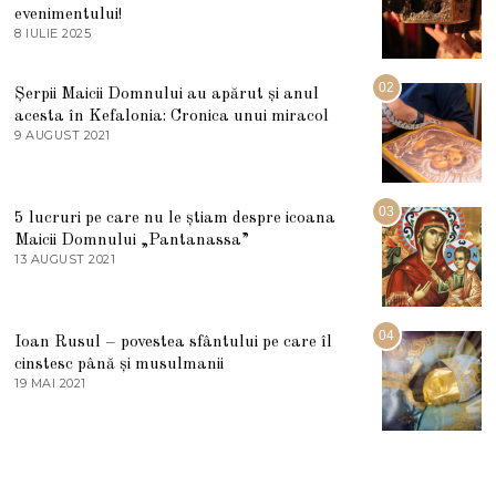
evenimentului!
8 IULIE 2025
1
0
I
U
02
Șerpii Maicii Domnului au apărut și anul
L
acesta în Kefalonia: Cronica unui miracol
I
E
9 AUGUST 2021
2
2
7
0
M
2
A
5
R
03
5 lucruri pe care nu le știam despre icoana
T
I
Maicii Domnului „Pantanassa”
E
13 AUGUST 2021
1
2
3
0
A
2
U
2
G
04
Ioan Rusul – povestea sfântului pe care îl
U
S
cinstesc până și musulmanii
T
19 MAI 2021
1
2
9
0
M
2
A
1
I
2
0