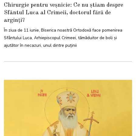
I
Chirurgie pentru veșnicie: Ce nu știam despre
U
N
Sfântul Luca al Crimeii, doctorul fără de
I
E
arginţi?
2
0
2
În ziua de 11 iunie, Biserica noastră Ortodoxă face pomenirea
5
Sfântului Luca, Arhiepiscopul Crimeei, tămăduitor de boli și
ajutător în necazuri, unul dintre puținii