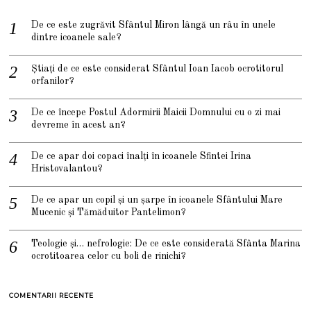
De ce este zugrăvit Sfântul Miron lângă un râu în unele
dintre icoanele sale?
Știați de ce este considerat Sfântul Ioan Iacob ocrotitorul
orfanilor?
De ce începe Postul Adormirii Maicii Domnului cu o zi mai
devreme în acest an?
De ce apar doi copaci înalți în icoanele Sfintei Irina
Hristovalantou?
De ce apar un copil și un șarpe în icoanele Sfântului Mare
Mucenic și Tămăduitor Pantelimon?
Teologie și… nefrologie: De ce este considerată Sfânta Marina
ocrotitoarea celor cu boli de rinichi?
COMENTARII RECENTE