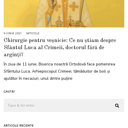
9 IUNIE 2021
6
ARTICOLE
I
Chirurgie pentru veșnicie: Ce nu știam despre
U
N
Sfântul Luca al Crimeii, doctorul fără de
I
E
arginţi?
2
0
2
În ziua de 11 iunie, Biserica noastră Ortodoxă face pomenirea
5
Sfântului Luca, Arhiepiscopul Crimeei, tămăduitor de boli și
ajutător în necazuri, unul dintre puținii
CAUTĂ!
ARTICOLE RECENTE