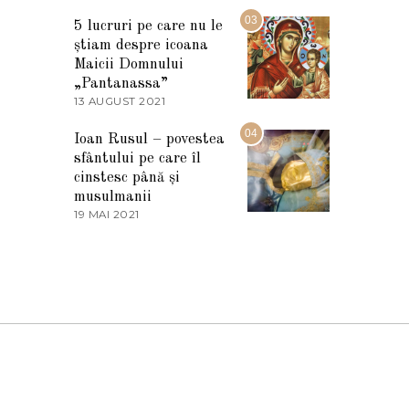
7
2
M
03
5
5 lucruri pe care nu le
A
știam despre icoana
R
T
Maicii Domnului
I
„Pantanassa”
E
13 AUGUST 2021
1
2
3
0
A
04
2
Ioan Rusul – povestea
U
2
sfântului pe care îl
G
U
cinstesc până și
S
musulmanii
T
19 MAI 2021
1
2
9
0
M
2
A
1
I
2
0
2
1