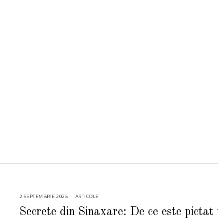
2 SEPTEMBRIE 2025
9
ARTICOLE
S
E
Secrete din Sinaxare: De ce este pictat
P