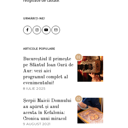
religioase de calitate.
URMĂRIȚI-NE!
ARTICOLE POPULARE
01
Bucureștiul îl primește
pe Sfântul Ioan Gură de
Aur: vezi aici
programul complet al
evenimentului!
8 IULIE 2025
1
0
I
02
Șerpii Maicii Domnului
U
au apărut și anul
L
I
acesta în Kefalonia:
E
Cronica unui miracol
2
9 AUGUST 2021
2
0