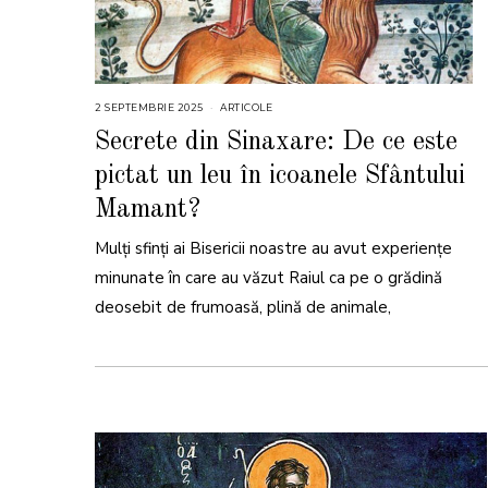
2 SEPTEMBRIE 2025
9
ARTICOLE
S
E
Secrete din Sinaxare: De ce este
P
T
pictat un leu în icoanele Sfântului
E
M
B
Mamant?
R
I
E
Mulţi sfinţi ai Bisericii noastre au avut experienţe
2
0
minunate în care au văzut Raiul ca pe o grădină
2
5
deosebit de frumoasă, plină de animale,