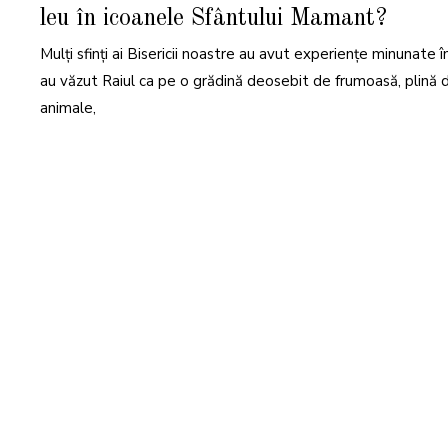
T
leu în icoanele Sfântului Mamant?
E
M
B
Mulţi sfinţi ai Bisericii noastre au avut experienţe minunate î
R
I
E
au văzut Raiul ca pe o grădină deosebit de frumoasă, plină 
2
0
animale,
2
5