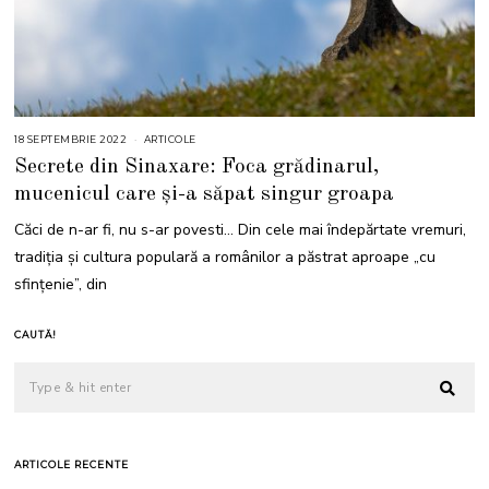
18 SEPTEMBRIE 2022
1
ARTICOLE
8
Secrete din Sinaxare: Foca grădinarul,
S
E
mucenicul care și-a săpat singur groapa
P
T
E
Căci de n-ar fi, nu s-ar povesti… Din cele mai îndepărtate vremuri,
M
B
tradiția și cultura populară a românilor a păstrat aproape „cu
R
I
sfințenie”, din
E
2
0
2
CAUTĂ!
2
ARTICOLE RECENTE