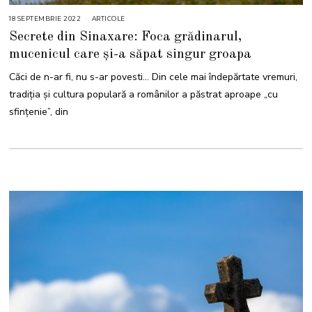
18 SEPTEMBRIE 2022
1
ARTICOLE
8
Secrete din Sinaxare: Foca grădinarul,
S
E
mucenicul care și-a săpat singur groapa
P
T
E
Căci de n-ar fi, nu s-ar povesti… Din cele mai îndepărtate vremuri,
M
B
tradiția și cultura populară a românilor a păstrat aproape „cu
R
I
sfințenie”, din
E
2
0
2
2