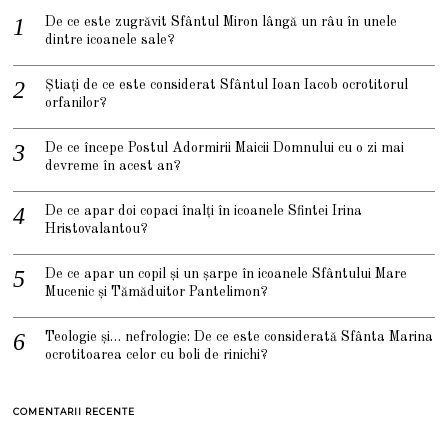
De ce este zugrăvit Sfântul Miron lângă un râu în unele
dintre icoanele sale?
Știați de ce este considerat Sfântul Ioan Iacob ocrotitorul
orfanilor?
De ce începe Postul Adormirii Maicii Domnului cu o zi mai
devreme în acest an?
De ce apar doi copaci înalți în icoanele Sfintei Irina
Hristovalantou?
De ce apar un copil și un șarpe în icoanele Sfântului Mare
Mucenic și Tămăduitor Pantelimon?
Teologie și… nefrologie: De ce este considerată Sfânta Marina
ocrotitoarea celor cu boli de rinichi?
COMENTARII RECENTE