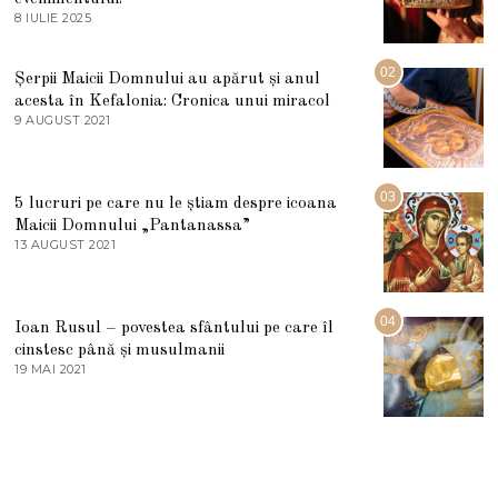
8 IULIE 2025
1
0
I
U
02
Șerpii Maicii Domnului au apărut și anul
L
acesta în Kefalonia: Cronica unui miracol
I
E
9 AUGUST 2021
2
2
7
0
M
2
A
5
R
03
5 lucruri pe care nu le știam despre icoana
T
I
Maicii Domnului „Pantanassa”
E
13 AUGUST 2021
1
2
3
0
A
2
U
2
G
04
Ioan Rusul – povestea sfântului pe care îl
U
S
cinstesc până și musulmanii
T
19 MAI 2021
1
2
9
0
M
2
A
1
I
2
0
2