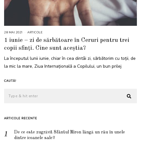
28 MAI 2021
2
ARTICOLE
9
1 iunie – zi de sărbătoare în Ceruri pentru trei
M
A
copii sfinți. Cine sunt aceștia?
I
2
0
La începutul lunii iunie, chiar în cea dintâi zi, sărbătorim cu toții, de
2
1
la mic la mare, Ziua Internațională a Copilului, un bun prilej
CAUTĂ!
ARTICOLE RECENTE
De ce este zugrăvit Sfântul Miron lângă un râu în unele
dintre icoanele sale?