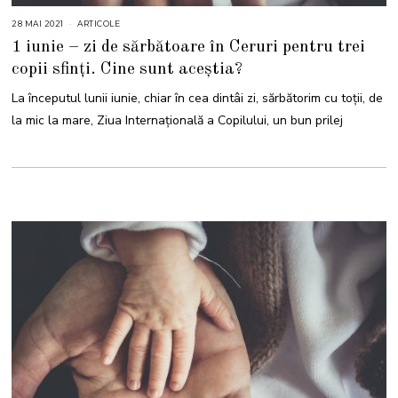
28 MAI 2021
2
ARTICOLE
9
1 iunie – zi de sărbătoare în Ceruri pentru trei
M
A
copii sfinți. Cine sunt aceștia?
I
2
0
La începutul lunii iunie, chiar în cea dintâi zi, sărbătorim cu toții, de
2
1
la mic la mare, Ziua Internațională a Copilului, un bun prilej