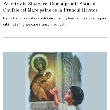
I
Secrete din Sinaxare: Cum a primit Sfântul
U
N
Onufrie cel Mare pâine de la Pruncul Hristos
I
E
2
De multe ori, în viața noastră de zi cu zi, plină de griji și preocupări,
0
2
uităm că sfinții pe care îi cinstim au fost
5