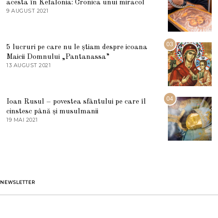
acesta în Kefalonia: Cronica unui miracol
I
E
9 AUGUST 2021
2
2
7
0
M
2
A
5
R
03
5 lucruri pe care nu le știam despre icoana
T
I
Maicii Domnului „Pantanassa”
E
13 AUGUST 2021
1
2
3
0
A
2
U
2
G
04
Ioan Rusul – povestea sfântului pe care îl
U
S
cinstesc până și musulmanii
T
19 MAI 2021
1
2
9
0
M
2
A
1
I
2
0
2
1
NEWSLETTER