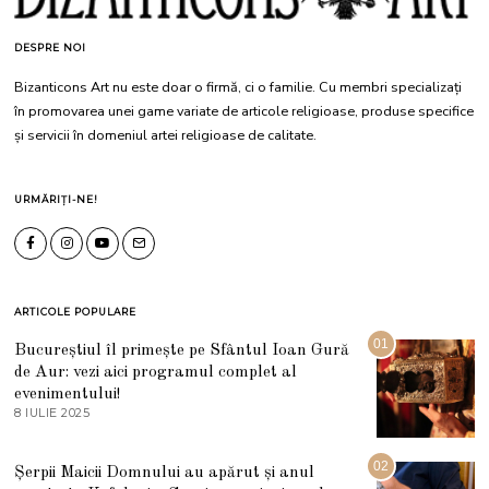
DESPRE NOI
Bizanticons Art nu este doar o firmă, ci o familie. Cu membri specializați
în promovarea unei game variate de articole religioase, produse specifice
și servicii în domeniul artei religioase de calitate.
URMĂRIȚI-NE!
ARTICOLE POPULARE
01
Bucureștiul îl primește pe Sfântul Ioan Gură
de Aur: vezi aici programul complet al
evenimentului!
8 IULIE 2025
1
0
I
U
02
Șerpii Maicii Domnului au apărut și anul
L