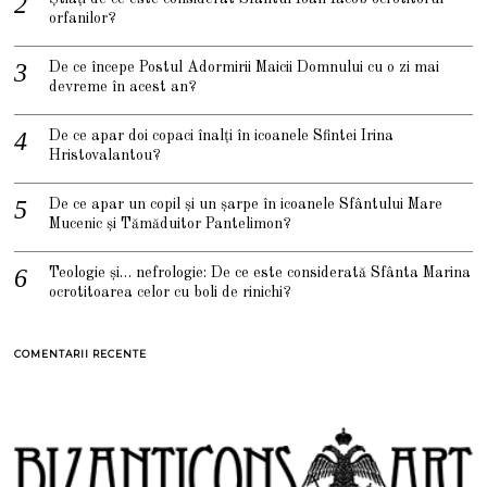
orfanilor?
De ce începe Postul Adormirii Maicii Domnului cu o zi mai
devreme în acest an?
De ce apar doi copaci înalți în icoanele Sfintei Irina
Hristovalantou?
De ce apar un copil și un șarpe în icoanele Sfântului Mare
Mucenic și Tămăduitor Pantelimon?
Teologie și… nefrologie: De ce este considerată Sfânta Marina
ocrotitoarea celor cu boli de rinichi?
COMENTARII RECENTE