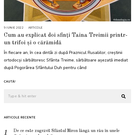
9 IUNIE 2022
1
ARTICOLE
2
Cum au explicat doi sfinți Taina Treimii printr-
I
U
un trifoi și o cărămidă
N
I
E
În fiecare an, în cea dintâi zi după Praznicul Rusaliilor, creștinii
2
0
ortodocși sărbătoresc Sfânta Treime, sărbătoare așezată imediat
2
2
după Pogorârea Sfântului Duh pentru când
CAUTĂ!
ARTICOLE RECENTE
De ce este zugrăvit Sfântul Miron lângă un râu în unele