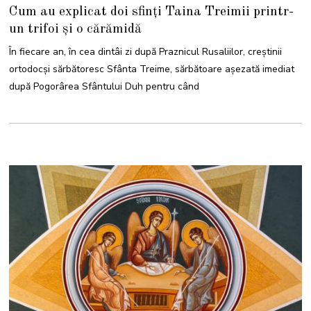
2
Cum au explicat doi sfinți Taina Treimii printr-
I
U
un trifoi și o cărămidă
N
I
E
În fiecare an, în cea dintâi zi după Praznicul Rusaliilor, creștinii
2
0
ortodocși sărbătoresc Sfânta Treime, sărbătoare așezată imediat
2
2
după Pogorârea Sfântului Duh pentru când