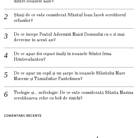
dintre icoanele sale?
Știați de ce este considerat Sfântul Ioan Iacob ocrotitorul
orfanilor?
De ce începe Postul Adormirii Maicii Domnului cu o zi mai
devreme în acest an?
De ce apar doi copaci înalți în icoanele Sfintei Irina
Hristovalantou?
De ce apar un copil și un șarpe în icoanele Sfântului Mare
Mucenic și Tămăduitor Pantelimon?
Teologie și… nefrologie: De ce este considerată Sfânta Marina
ocrotitoarea celor cu boli de rinichi?
COMENTARII RECENTE