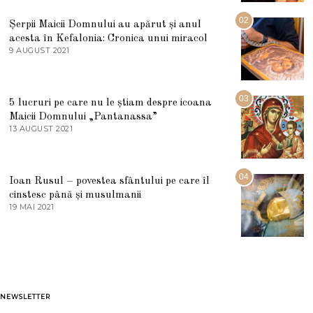
I
U
02
Șerpii Maicii Domnului au apărut și anul
L
acesta în Kefalonia: Cronica unui miracol
I
E
9 AUGUST 2021
2
2
7
0
M
2
A
5
R
03
5 lucruri pe care nu le știam despre icoana
T
I
Maicii Domnului „Pantanassa”
E
13 AUGUST 2021
1
2
3
0
A
2
U
2
G
04
Ioan Rusul – povestea sfântului pe care îl
U
S
cinstesc până și musulmanii
T
19 MAI 2021
1
2
9
0
M
2
A
1
I
2
0
2
1
NEWSLETTER