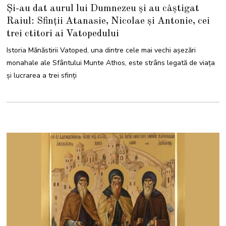
6
Și-au dat aurul lui Dumnezeu și au câștigat
D
E
Raiul: Sfinții Atanasie, Nicolae și Antonie, cei
C
E
trei ctitori ai Vatopedului
M
B
R
Istoria Mănăstirii Vatoped, una dintre cele mai vechi așezări
I
E
monahale ale Sfântului Munte Athos, este strâns legată de viața
2
0
și lucrarea a trei sfinți
2
5