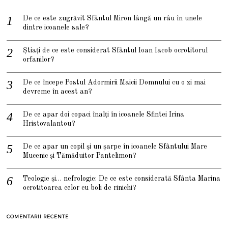
De ce este zugrăvit Sfântul Miron lângă un râu în unele
dintre icoanele sale?
Știați de ce este considerat Sfântul Ioan Iacob ocrotitorul
orfanilor?
De ce începe Postul Adormirii Maicii Domnului cu o zi mai
devreme în acest an?
De ce apar doi copaci înalți în icoanele Sfintei Irina
Hristovalantou?
De ce apar un copil și un șarpe în icoanele Sfântului Mare
Mucenic și Tămăduitor Pantelimon?
Teologie și… nefrologie: De ce este considerată Sfânta Marina
ocrotitoarea celor cu boli de rinichi?
COMENTARII RECENTE