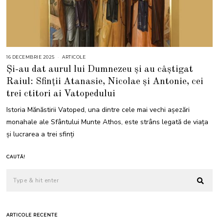
16 DECEMBRIE 2025
1
ARTICOLE
6
Și-au dat aurul lui Dumnezeu și au câștigat
D
E
Raiul: Sfinții Atanasie, Nicolae și Antonie, cei
C
E
trei ctitori ai Vatopedului
M
B
R
Istoria Mănăstirii Vatoped, una dintre cele mai vechi așezări
I
E
monahale ale Sfântului Munte Athos, este strâns legată de viața
2
0
și lucrarea a trei sfinți
2
5
CAUTĂ!
ARTICOLE RECENTE