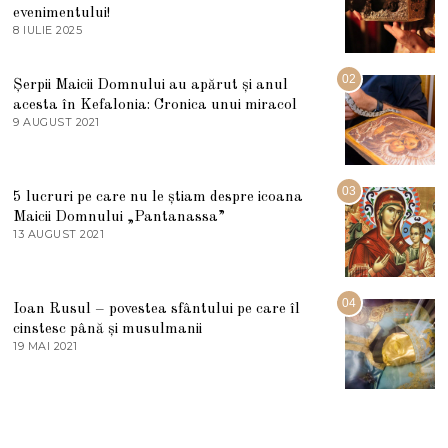
evenimentului!
8 IULIE 2025
1
0
I
U
02
Șerpii Maicii Domnului au apărut și anul
L
acesta în Kefalonia: Cronica unui miracol
I
E
9 AUGUST 2021
2
2
7
0
M
2
A
5
R
03
5 lucruri pe care nu le știam despre icoana
T
I
Maicii Domnului „Pantanassa”
E
13 AUGUST 2021
1
2
3
0
A
2
U
2
G
04
Ioan Rusul – povestea sfântului pe care îl
U
S
cinstesc până și musulmanii
T
19 MAI 2021
1
2
9
0
M
2
A
1
I
2
0