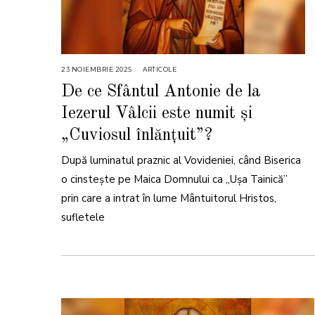
23 NOIEMBRIE 2025
2
ARTICOLE
3
N
De ce Sfântul Antonie de la
O
I
Iezerul Vâlcii este numit și
E
M
B
„Cuviosul înlănțuit”?
R
I
E
După luminatul praznic al Vovideniei, când Biserica
2
0
o cinstește pe Maica Domnului ca „Ușa Tainică”
2
5
prin care a intrat în lume Mântuitorul Hristos,
sufletele