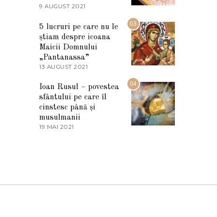
2
9 AUGUST 2021
2
0
7
2
M
03
5
5 lucruri pe care nu le
A
știam despre icoana
R
T
Maicii Domnului
I
„Pantanassa”
E
13 AUGUST 2021
1
2
3
0
A
04
2
Ioan Rusul – povestea
U
2
sfântului pe care îl
G
U
cinstesc până și
S
musulmanii
T
19 MAI 2021
1
2
9
0
M
2
A
1
I
2
0
2
1