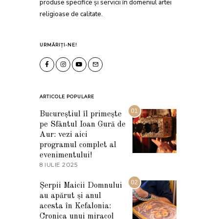
produse specifice și servicii în domeniul artei
religioase de calitate.
URMĂRIȚI-NE!
ARTICOLE POPULARE
01
Bucureștiul îl primește
pe Sfântul Ioan Gură de
Aur: vezi aici
programul complet al
evenimentului!
8 IULIE 2025
1
0
I
02
Șerpii Maicii Domnului
U
au apărut și anul
L
I
acesta în Kefalonia:
E
Cronica unui miracol