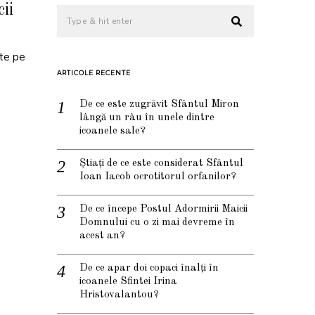
ii
ște pe
ARTICOLE RECENTE
De ce este zugrăvit Sfântul Miron
lângă un râu în unele dintre
icoanele sale?
Știați de ce este considerat Sfântul
Ioan Iacob ocrotitorul orfanilor?
De ce începe Postul Adormirii Maicii
Domnului cu o zi mai devreme în
acest an?
De ce apar doi copaci înalți în
icoanele Sfintei Irina
Hristovalantou?