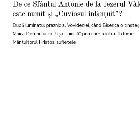
N
De ce Sfântul Antonie de la Iezerul Vâlc
O
I
este numit și „Cuviosul înlănțuit”?
E
M
B
După luminatul praznic al Vovideniei, când Biserica o cinste
R
I
E
Maica Domnului ca „Ușa Tainică” prin care a intrat în lume
2
0
Mântuitorul Hristos, sufletele
2
5