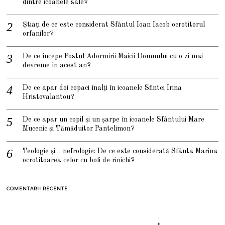
dintre icoanele sale?
Știați de ce este considerat Sfântul Ioan Iacob ocrotitorul
orfanilor?
De ce începe Postul Adormirii Maicii Domnului cu o zi mai
devreme în acest an?
De ce apar doi copaci înalți în icoanele Sfintei Irina
Hristovalantou?
De ce apar un copil și un șarpe în icoanele Sfântului Mare
Mucenic și Tămăduitor Pantelimon?
Teologie și… nefrologie: De ce este considerată Sfânta Marina
ocrotitoarea celor cu boli de rinichi?
COMENTARII RECENTE