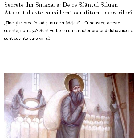
3
Secrete din Sinaxare: De ce Sfântul Siluan
S
E
Athonitul este considerat ocrotitorul morarilor?
P
T
E
„Ţine-ţi mintea în iad şi nu deznădăjdu!”… Cunoașteți aceste
M
B
cuvinte, nu-i așa? Sunt vorbe cu un caracter profund duhovnicesc,
R
I
sunt cuvinte care vin să
E
2
0
2
4