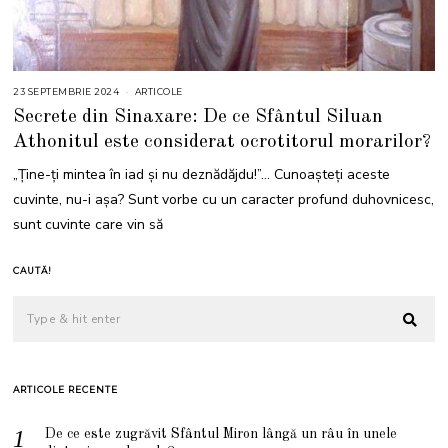
23 SEPTEMBRIE 2024
2
ARTICOLE
3
Secrete din Sinaxare: De ce Sfântul Siluan
S
E
Athonitul este considerat ocrotitorul morarilor?
P
T
E
„Ţine-ţi mintea în iad şi nu deznădăjdu!”… Cunoașteți aceste
M
B
cuvinte, nu-i așa? Sunt vorbe cu un caracter profund duhovnicesc,
R
I
sunt cuvinte care vin să
E
2
0
2
CAUTĂ!
4
ARTICOLE RECENTE
De ce este zugrăvit Sfântul Miron lângă un râu în unele