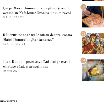
I
U
02
Șerpii Maicii Domnului au apărut și anul
L
acesta în Kefalonia: Cronica unui miracol
I
E
9 AUGUST 2021
2
2
7
0
M
2
A
5
R
03
5 lucruri pe care nu le știam despre icoana
T
I
Maicii Domnului „Pantanassa”
E
13 AUGUST 2021
1
2
3
0
A
2
U
2
G
04
Ioan Rusul – povestea sfântului pe care îl
U
S
cinstesc până și musulmanii
T
19 MAI 2021
1
2
9
0
M
2
A
1
I
2
0
2
1
NEWSLETTER