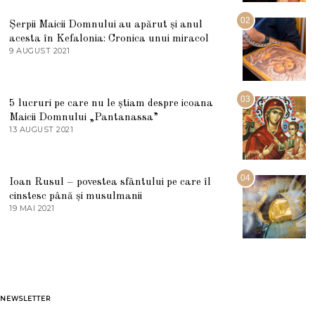
I
U
02
Șerpii Maicii Domnului au apărut și anul
L
acesta în Kefalonia: Cronica unui miracol
I
E
9 AUGUST 2021
2
2
7
0
M
2
A
5
R
03
5 lucruri pe care nu le știam despre icoana
T
I
Maicii Domnului „Pantanassa”
E
13 AUGUST 2021
1
2
3
0
A
2
U
2
G
04
Ioan Rusul – povestea sfântului pe care îl
U
S
cinstesc până și musulmanii
T
19 MAI 2021
1
2
9
0
M
2
A
1
I
2
0
2
1
NEWSLETTER