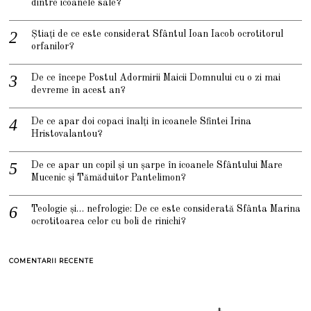
dintre icoanele sale?
Știați de ce este considerat Sfântul Ioan Iacob ocrotitorul
orfanilor?
De ce începe Postul Adormirii Maicii Domnului cu o zi mai
devreme în acest an?
De ce apar doi copaci înalți în icoanele Sfintei Irina
Hristovalantou?
De ce apar un copil și un șarpe în icoanele Sfântului Mare
Mucenic și Tămăduitor Pantelimon?
Teologie și… nefrologie: De ce este considerată Sfânta Marina
ocrotitoarea celor cu boli de rinichi?
COMENTARII RECENTE