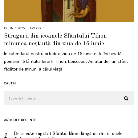
15 IUNIE 2025
1
ARTICOLE
5
Strugurii din icoanele Sfântului Tihon –
I
U
minunea neștiută din ziua de 16 iunie
N
I
E
În calendarul nostru ortodox, ziua de 16 iunie este închinată
2
0
pomenirii Sfântului Ierarh Tihon, Episcopul Amatundei, un sfânt
2
5
făcător de minuni a cărui viață
CAUTĂ!
ARTICOLE RECENTE
De ce este zugrăvit Sfântul Miron lângă un râu în unele