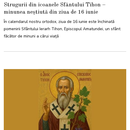
5
Strugurii din icoanele Sfântului Tihon –
I
U
minunea neștiută din ziua de 16 iunie
N
I
E
În calendarul nostru ortodox, ziua de 16 iunie este închinată
2
0
pomenirii Sfântului Ierarh Tihon, Episcopul Amatundei, un sfânt
2
5
făcător de minuni a cărui viață