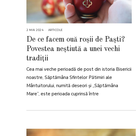
2 MAI 2024
2
ARTICOLE
M
A
De ce facem ouă roșii de Paști?
I
2
Povestea neștiută a unei vechi
0
2
4
tradiții
Cea mai veche perioadă de post din istoria Bisericii
noastre, Săptămâna Sfintelor Pătimiri ale
Mântuitorului, numită deseori și „Săptămâna
Mare”, este perioada cuprinsă între