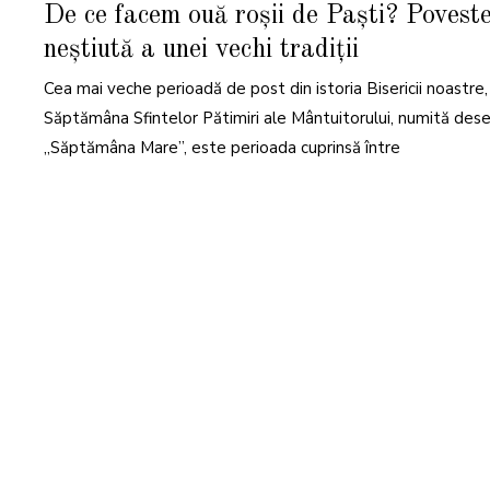
A
De ce facem ouă roșii de Paști? Povest
I
2
neștiută a unei vechi tradiții
0
2
4
Cea mai veche perioadă de post din istoria Bisericii noastre,
Săptămâna Sfintelor Pătimiri ale Mântuitorului, numită deseo
„Săptămâna Mare”, este perioada cuprinsă între