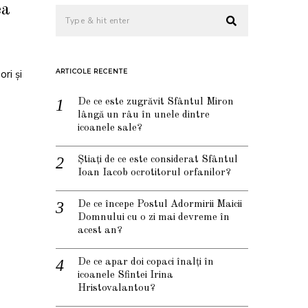
ea
ri și
ARTICOLE RECENTE
De ce este zugrăvit Sfântul Miron
lângă un râu în unele dintre
icoanele sale?
Știați de ce este considerat Sfântul
Ioan Iacob ocrotitorul orfanilor?
De ce începe Postul Adormirii Maicii
Domnului cu o zi mai devreme în
acest an?
De ce apar doi copaci înalți în
icoanele Sfintei Irina
Hristovalantou?