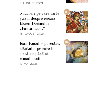
2
9 AUGUST 2021
2
0
7
2
M
03
5
5 lucruri pe care nu le
A
știam despre icoana
R
T
Maicii Domnului
I
„Pantanassa”
E
13 AUGUST 2021
1
2
3
0
A
04
2
Ioan Rusul – povestea
U
2
sfântului pe care îl
G
U
cinstesc până și
S
musulmanii
T
19 MAI 2021
1
2
9
0
M
2
A
1
I
2
0
2
1