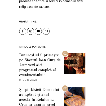
produse specifice și servicii în domeniul artei
religioase de calitate.
URMĂRIȚI-NE!
ARTICOLE POPULARE
01
Bucureștiul îl primește
pe Sfântul Ioan Gură de
Aur: vezi aici
programul complet al
evenimentului!
8 IULIE 2025
1
0
I
02
Șerpii Maicii Domnului
U
au apărut și anul
L
I
acesta în Kefalonia:
E
Cronica unui miracol