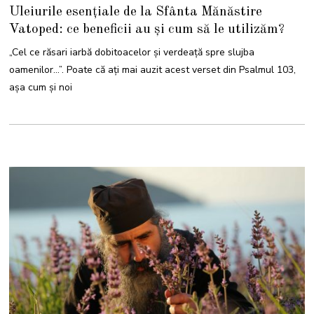
M
Uleiurile esențiale de la Sfânta Mănăstire
A
I
Vatoped: ce beneficii au și cum să le utilizăm?
2
0
2
„Cel ce răsari iarbă dobitoacelor şi verdeaţă spre slujba
1
oamenilor…”. Poate că ați mai auzit acest verset din Psalmul 103,
așa cum și noi