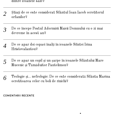
dintre icoanele sale?
Știați de ce este considerat Sfântul Ioan Iacob ocrotitorul
orfanilor?
De ce începe Postul Adormirii Maicii Domnului cu o zi mai
devreme în acest an?
De ce apar doi copaci înalți în icoanele Sfintei Irina
Hristovalantou?
De ce apar un copil și un șarpe în icoanele Sfântului Mare
Mucenic și Tămăduitor Pantelimon?
Teologie și… nefrologie: De ce este considerată Sfânta Marina
ocrotitoarea celor cu boli de rinichi?
COMENTARII RECENTE