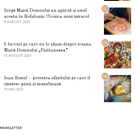
I
U
02
Șerpii Maicii Domnului au apărut și anul
L
acesta în Kefalonia: Cronica unui miracol
I
E
9 AUGUST 2021
2
2
7
0
M
2
A
5
R
03
5 lucruri pe care nu le știam despre icoana
T
I
Maicii Domnului „Pantanassa”
E
13 AUGUST 2021
1
2
3
0
A
2
U
2
G
04
Ioan Rusul – povestea sfântului pe care îl
U
S
cinstesc până și musulmanii
T
19 MAI 2021
1
2
9
0
M
2
A
1
I
2
0
2
1
NEWSLETTER