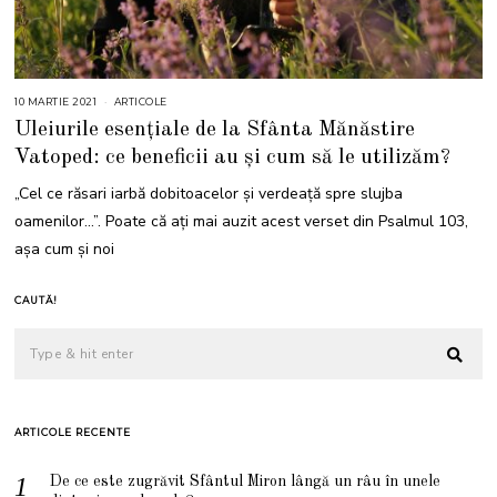
10 MARTIE 2021
5
ARTICOLE
M
Uleiurile esențiale de la Sfânta Mănăstire
A
I
Vatoped: ce beneficii au și cum să le utilizăm?
2
0
2
„Cel ce răsari iarbă dobitoacelor şi verdeaţă spre slujba
1
oamenilor…”. Poate că ați mai auzit acest verset din Psalmul 103,
așa cum și noi
CAUTĂ!
ARTICOLE RECENTE
De ce este zugrăvit Sfântul Miron lângă un râu în unele