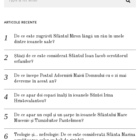
ARTICOLE RECENTE
De ce este zugrăvit Sfântul Miron lângă un râu în unele
dintre icoanele sale?
Știați de ce este considerat Sfântul Ioan Iacob ocrotitorul
orfanilor?
De ce începe Postul Adormirii Maicii Domnului cu o zi mai
devreme în acest an?
De ce apar doi copaci înalți în icoanele Sfintei Irina
Hristovalantou?
De ce apar un copil și un șarpe în icoanele Sfântului Mare
Mucenic și Tămăduitor Pantelimon?
Teologie și… nefrologie: De ce este considerată Sfânta Marina