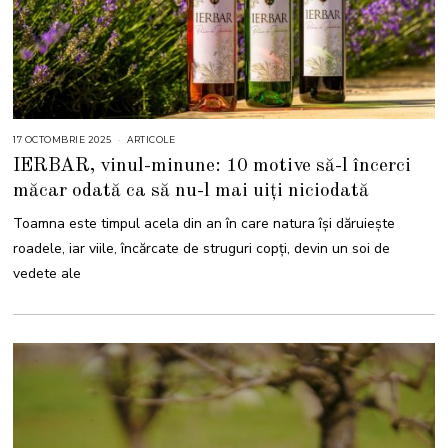
17 OCTOMBRIE 2025
1
ARTICOLE
7
IERBAR, vinul-minune: 10 motive să-l încerci
O
C
măcar odată ca să nu-l mai uiți niciodată
T
O
M
Toamna este timpul acela din an în care natura își dăruiește
B
R
roadele, iar viile, încărcate de struguri copți, devin un soi de
I
E
vedete ale
2
0
2
5