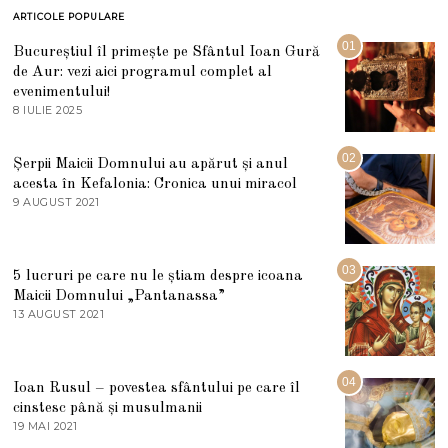
ARTICOLE POPULARE
01
Bucureștiul îl primește pe Sfântul Ioan Gură
de Aur: vezi aici programul complet al
evenimentului!
8 IULIE 2025
1
0
I
U
02
Șerpii Maicii Domnului au apărut și anul
L
acesta în Kefalonia: Cronica unui miracol
I
E
9 AUGUST 2021
2
2
7
0
M
2
A
5
R
03
5 lucruri pe care nu le știam despre icoana
T
I
Maicii Domnului „Pantanassa”
E
13 AUGUST 2021
1
2
3
0
A
2
U
2
G
04
Ioan Rusul – povestea sfântului pe care îl
U
S
cinstesc până și musulmanii
T
19 MAI 2021
1
2
9