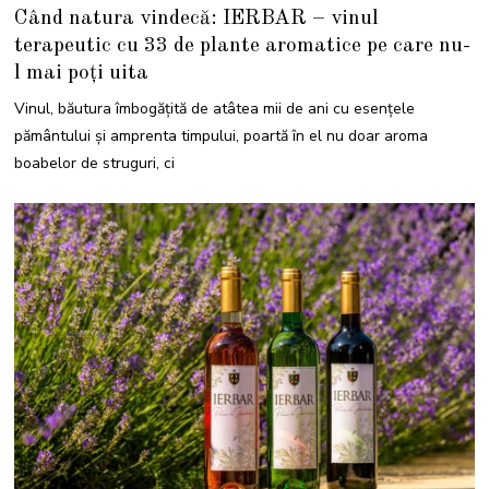
1
Când natura vindecă: IERBAR – vinul
S
E
terapeutic cu 33 de plante aromatice pe care nu-
P
T
l mai poți uita
E
M
B
Vinul, băutura îmbogățită de atâtea mii de ani cu esențele
R
I
pământului și amprenta timpului, poartă în el nu doar aroma
E
2
boabelor de struguri, ci
0
2
4