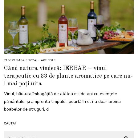
21 SEPTEMBRIE 2024
2
ARTICOLE
1
Când natura vindecă: IERBAR – vinul
S
E
terapeutic cu 33 de plante aromatice pe care nu-
P
T
l mai poți uita
E
M
B
Vinul, băutura îmbogățită de atâtea mii de ani cu esențele
R
I
pământului și amprenta timpului, poartă în el nu doar aroma
E
2
boabelor de struguri, ci
0
2
4
CAUTĂ!