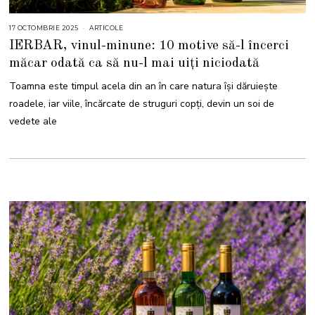
17 OCTOMBRIE 2025
1
ARTICOLE
7
IERBAR, vinul-minune: 10 motive să-l încerci
O
C
măcar odată ca să nu-l mai uiți niciodată
T
O
M
Toamna este timpul acela din an în care natura își dăruiește
B
R
roadele, iar viile, încărcate de struguri copți, devin un soi de
I
E
vedete ale
2
0
2
5