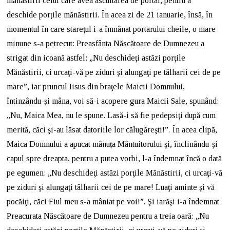
mănăstirii celui care avea ascultarea de portar, pentru a
deschide porțile mănăstirii. În acea zi de 21 ianuarie, însă, în
momentul în care starețul i-a înmânat portarului cheile, o mare
minune s-a petrecut: Preasfânta Născătoare de Dumnezeu a
strigat din icoană astfel: „Nu deschideţi astăzi porţile
Mănăstirii, ci urcaţi-vă pe ziduri şi alungaţi pe tâlharii cei de pe
mare”, iar pruncul Iisus din braţele Maicii Domnului,
întinzându-și mâna, voi să-i acopere gura Maicii Sale, spunând:
„Nu, Maica Mea, nu le spune. Lasă-i să fie pedepsiţi după cum
merită, căci şi-au lăsat datoriile lor călugăreşti!”. În acea clipă,
Maica Domnului a apucat mânuța Mântuitorului şi, înclinându-şi
capul spre dreapta, pentru a putea vorbi, l-a îndemnat încă o dată
pe egumen: „Nu deschideţi astăzi porţile Mănăstirii, ci urcaţi-vă
pe ziduri şi alungaţi tâlharii cei de pe mare! Luaţi aminte şi vă
pocăiţi, căci Fiul meu s-a mâniat pe voi!”. Şi iarăşi i-a îndemnat
Preacurata Născătoare de Dumnezeu pentru a treia oară: „Nu