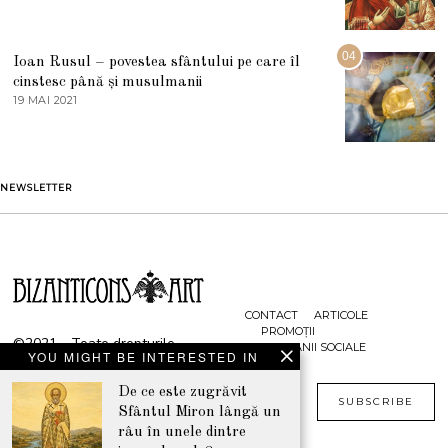
3
0
A
2
U
2
G
04
Ioan Rusul – povestea sfântului pe care îl
U
S
cinstesc până și musulmanii
T
19 MAI 2021
1
2
9
0
M
2
A
1
I
2
NEWSLETTER
0
2
1
CONTACT
ARTICOLE
PROMOȚII
©2021 - Toate drepturile
CAMPANII SOCIALE
YOU MIGHT BE INTERESTED IN
rezervate
www.bizanticons.ro
De ce este zugrăvit
SUBSCRIBE
Sfântul Miron lângă un
râu în unele dintre