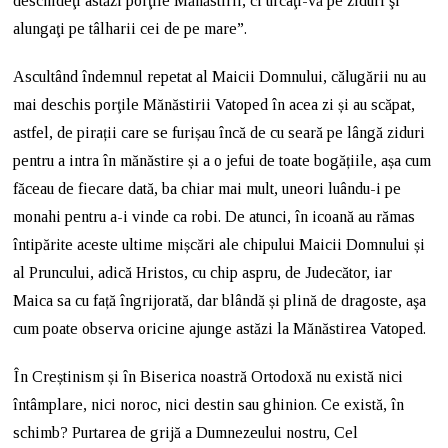
deschideţi astăzi porţile Mănăstirii, ci urcaţi-vă pe ziduri şi
alungaţi pe tâlharii cei de pe mare”.
Ascultând îndemnul repetat al Maicii Domnului, călugării nu au
mai deschis porţile Mănăstirii Vatoped în acea zi și au scăpat,
astfel, de pirații care se furișau încă de cu seară pe lângă ziduri
pentru a intra în mănăstire și a o jefui de toate bogățiile, așa cum
făceau de fiecare dată, ba chiar mai mult, uneori luându-i pe
monahi pentru a-i vinde ca robi. De atunci, în icoană au rămas
întipărite aceste ultime mișcări ale chipului Maicii Domnului și
al Pruncului, adică Hristos, cu chip aspru, de Judecător, iar
Maica sa cu față îngrijorată, dar blândă și plină de dragoste, aşa
cum poate observa oricine ajunge astăzi la Mănăstirea Vatoped.
În Creștinism și în Biserica noastră Ortodoxă nu există nici
întâmplare, nici noroc, nici destin sau ghinion. Ce există, în
schimb? Purtarea de grijă a Dumnezeului nostru, Cel