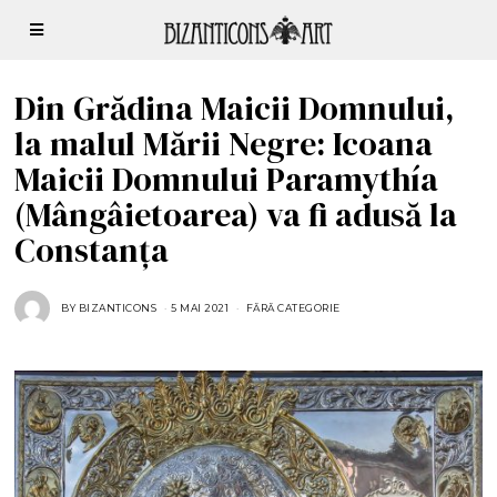
Din Grădina Maicii Domnului,
la malul Mării Negre: Icoana
Maicii Domnului Paramythía
(Mângâietoarea) va fi adusă la
Constanța
BY
BIZANTICONS
5 MAI 2021
FĂRĂ CATEGORIE