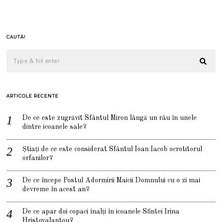
CAUTĂ!
ARTICOLE RECENTE
De ce este zugrăvit Sfântul Miron lângă un râu în unele
dintre icoanele sale?
Știați de ce este considerat Sfântul Ioan Iacob ocrotitorul
orfanilor?
De ce începe Postul Adormirii Maicii Domnului cu o zi mai
devreme în acest an?
De ce apar doi copaci înalți în icoanele Sfintei Irina
Hristovalantou?