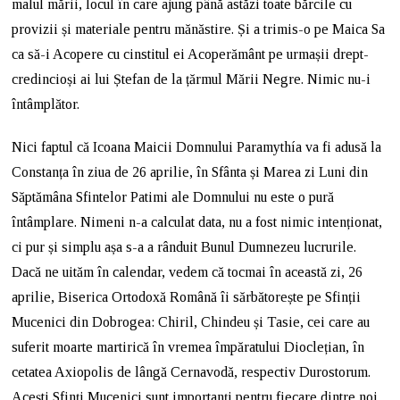
malul mării, locul în care ajung până astăzi toate bărcile cu
provizii și materiale pentru mănăstire. Și a trimis-o pe Maica Sa
ca să-i Acopere cu cinstitul ei Acoperământ pe urmașii drept-
credincioși ai lui Ștefan de la țărmul Mării Negre. Nimic nu-i
întâmplător.
Nici faptul că Icoana Maicii Domnului Paramythía va fi adusă la
Constanța în ziua de 26 aprilie, în Sfânta și Marea zi Luni din
Săptămâna Sfintelor Patimi ale Domnului nu este o pură
întâmplare. Nimeni n-a calculat data, nu a fost nimic intenționat,
ci pur și simplu așa s-a a rânduit Bunul Dumnezeu lucrurile.
Dacă ne uităm în calendar, vedem că tocmai în această zi, 26
aprilie, Biserica Ortodoxă Română îi sărbătorește pe Sfinții
Mucenici din Dobrogea: Chiril, Chindeu și Tasie, cei care au
suferit moarte martirică în vremea împăratului Dioclețian, în
cetatea Axiopolis de lângă Cernavodă, respectiv Durostorum.
Acești Sfinți Mucenici sunt importanți pentru fiecare dintre noi