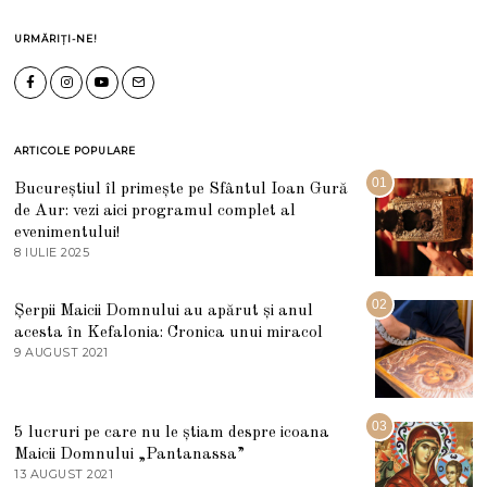
URMĂRIȚI-NE!
ARTICOLE POPULARE
01
Bucureștiul îl primește pe Sfântul Ioan Gură
de Aur: vezi aici programul complet al
evenimentului!
8 IULIE 2025
1
0
I
U
02
Șerpii Maicii Domnului au apărut și anul
L
acesta în Kefalonia: Cronica unui miracol
I
E
9 AUGUST 2021
2
2
7
0
M
2
A
5
R
03
5 lucruri pe care nu le știam despre icoana
T
I
Maicii Domnului „Pantanassa”
E
13 AUGUST 2021
1
2