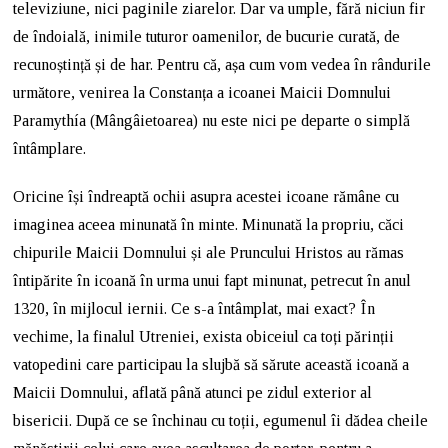
televiziune, nici paginile ziarelor. Dar va umple, fără niciun fir
de îndoială, inimile tuturor oamenilor, de bucurie curată, de
recunoștință și de har. Pentru că, așa cum vom vedea în rândurile
următore, venirea la Constanța a icoanei Maicii Domnului
Paramythía (Mângâietoarea) nu este nici pe departe o simplă
întâmplare.
Oricine își îndreaptă ochii asupra acestei icoane rămâne cu
imaginea aceea minunată în minte. Minunată la propriu, căci
chipurile Maicii Domnului și ale Pruncului Hristos au rămas
întipărite în icoană în urma unui fapt minunat, petrecut în anul
1320, în mijlocul iernii. Ce s-a întâmplat, mai exact? În
vechime, la finalul Utreniei, exista obiceiul ca toți părinții
vatopedini care participau la slujbă să sărute această icoană a
Maicii Domnului, aflată până atunci pe zidul exterior al
bisericii. După ce se închinau cu toții, egumenul îi dădea cheile