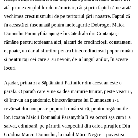
atât prin exemplul lor de mărturisir, cât și prin faptul că ne arată
vechimea creștinismului de pe teritoriul țării noastre. Faptul că
în această zi însemnată pentru meleagurile Dobrogei Maica
Domnului Paramythía ajunge în Catedrala din Contanța și
rămâne pentru totdeauna aici, alături de credincioșii constănțeni
e, poate, un dar al sfinților pentru binecredinciosul popor român
și pentru toți cei care s-au nevoit, de-a lungul anilor, în aceste
locuri.
Așadar, prima zi a Săptămânii Patimilor din acest an este o
parafă. O parafă care vine să dea mărturie tuturor, peste veacuri,
că într-un an pandemic, binecuvântarea lui Dumnezeu s-a
revărsat din nou peste poporul român și că, pentru rugăciunile
lor, icoana Maicii Domnului Paramythía îi va ocroti așa cum i-a
salvat, odinioară, pe părinții vatopedini din calea piraților. Din
Grădina Maicii Domnului, la malul Mării Negre – povestea