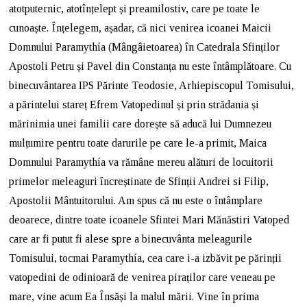
atotputernic, atotînțelept și preamilostiv, care pe toate le
cunoaște. Înțelegem, așadar, că nici venirea icoanei Maicii
Domnului Paramythía (Mângâietoarea) în Catedrala Sfinților
Apostoli Petru și Pavel din Constanța nu este întâmplătoare. Cu
binecuvântarea IPS Părinte Teodosie, Arhiepiscopul Tomisului,
a părintelui stareț Efrem Vatopedinul și prin strădania și
mărinimia unei familii care dorește să aducă lui Dumnezeu
mulțumire pentru toate darurile pe care le-a primit, Maica
Domnului Paramythía va rămâne mereu alături de locuitorii
primelor meleaguri încreștinate de Sfinții Andrei si Filip,
Apostolii Mântuitorului. Am spus că nu este o întâmplare
deoarece, dintre toate icoanele Sfintei Mari Mănăstiri Vatoped
care ar fi putut fi alese spre a binecuvânta meleagurile
Tomisului, tocmai Paramythía, cea care i-a izbăvit pe părinții
vatopedini de odinioară de venirea piraților care veneau pe
mare, vine acum Ea Însăși la malul mării. Vine în prima