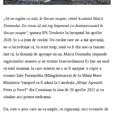
„Să ne rugăm cu toții, în fiecare noapte, citind Acatistul Maicii
Domnului. Eu vreau să mă rog împreună cu dumneavoastră în
fiecare noapte”
, spunea IPS Teodosie la începutul lui aprilie
2020. Și s-a ținut de cuvânt. Un cuvânt care ne-a dat speranță,
ne-a încredințat că, în scurt timp, totul va fi din nou ca înainte.
Iată că, la distanță de aproape un an, Maica Domnului răspunde
rugăciunilor noastre și ne trimite binecuvântarea Ei într-un mod
cu totul minunat, la care nimeni nu s-ar fi așteptat: o copie a
icoanei Sale Paramythía (Mângâietoarea) de la Sfânta Mare
Mănăstire Vatoped va fi adusă la Catedrala „Sfinții Apostoli
Petru și Pavel” din Constanța în ziua de 26 aprilie 2021 și va
rămâne aici pentru totdeauna.
Da, este o știre care nu va umple, cu siguranță, nici ecranele de