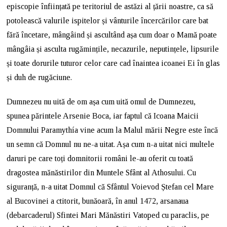
episcopie înființată pe teritoriul de astăzi al țării noastre, ca să
potolească valurile ispitelor și vânturile încercărilor care bat
fără încetare, mângâind și ascultând așa cum doar o Mamă poate
mângâia și asculta rugămințile, necazurile, neputințele, lipsurile
și toate dorurile tuturor celor care cad înaintea icoanei Ei în glas
și duh de rugăciune.
Dumnezeu nu uită de om așa cum uită omul de Dumnezeu,
spunea părintele Arsenie Boca, iar faptul că Icoana Maicii
Domnului Paramythía vine acum la Malul mării Negre este încă
un semn că Domnul nu ne-a uitat. Așa cum n-a uitat nici multele
daruri pe care toți domnitorii români le-au oferit cu toată
dragostea mănăstirilor din Muntele Sfânt al Athosului. Cu
siguranță, n-a uitat Domnul că Sfântul Voievod Ștefan cel Mare
al Bucovinei a ctitorit, bunăoară, în anul 1472, arsanaua
(debarcaderul) Sfintei Mari Mănăstiri Vatoped cu paraclis, pe