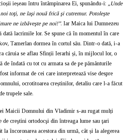
ioșii ieșeau întru întâmpinarea Ei, spunându-i:
„Unde
oi toţi, ne laşi nouă frică şi cutremur. Potoleşte
mare ne izbăveşte pe noi!”
. Iar Maica lui Dumnezeu
ă dată lacrimile lor. Se spune că în momentul în care
ov, Tamerlan dormea în cortul său. Dintr-o dată, i-a
căruia se aflau Sfinții Ierarhi și, în mijlocul lor, o
gă de îndată cu tot cu armata sa de pe pământurile
fost informat de cei care interpretează vise despre
nului, ocrotitoarea creștinilor, detaliu care l-a făcut
de trupele sale.
nei Maicii Domnului din Vladimir s-au rugat mulți
e de creştini ortodocşi din întreaga lume sau ţari
tât la încoronarea acestora din urmă, cât și la alegerea