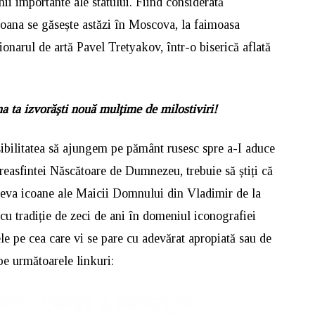
nii importante ale statului. Fiind considerată
icoana se găsește astăzi în Moscova, la faimoasa
onarul de artă Pavel Tretyakov, într-o biserică aflată
a ta izvorăști nouă mulțime de milostiviri!
ibilitatea să ajungem pe pământ rusesc spre a-I aduce
Preasfintei Născătoare de Dumnezeu, trebuie să știți că
eva icoane ale Maicii Domnului din Vladimir de la
 cu tradiție de zeci de ani în domeniul iconografiei
ele pe cea care vi se pare cu adevărat apropiată sau de
pe următoarele linkuri: