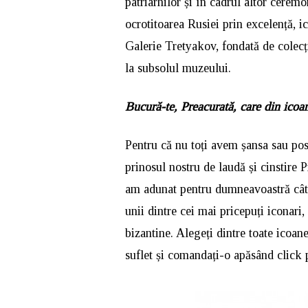
patriarhilor și în cadrul altor ceremo
ocrotitoarea Rusiei prin excelență, 
Galerie Tretyakov, fondată de colecți
la subsolul muzeului.
Bucură-te, Preacurată, care din icoan
Pentru că nu toți avem șansa sau pos
prinosul nostru de laudă și cinstire 
am adunat pentru dumneavoastră cât
unii dintre cei mai pricepuți iconari,
bizantine. Alegeți dintre toate icoan
suflet și comandați-o apăsând click 