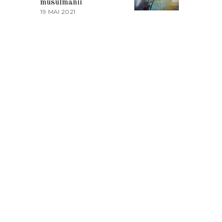
musulmanii
T
19 MAI 2021
1
2
9
0
M
2
A
1
I
2
0
2
1