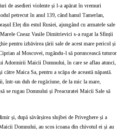
uri de asedieri violente și l-a apărat în vremuri
isodul petrecut în anul 139, când hanul Tamerlan,
orașul Eleț din estul Rusiei, ajungând cu armatele sale
Marele Cneaz Vasile Dimitrievici s-a rugat la Sfinții
hie pentru izbăvirea țării sale de acest mare pericol și
i Ciprian al Moscovei, rugându-l să poruncească tuturor
lui Adormirii Maicii Domnului, în care se aflau atunci,
i către Maica Sa, pentru a scăpa de această năpastă.
ii, într-un duh de rugăciune, de la mic la mare,
acasă se rugau Domnului și Preacuratei Maicii Sale să
dimir și, după săvârșirea slujbei de Priveghere și a
 Maicii Domnului, au scos icoana din chivotul ei și au