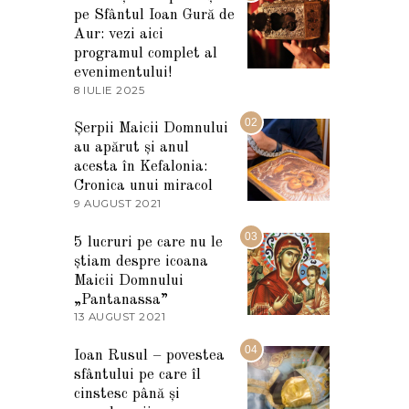
pe Sfântul Ioan Gură de
Aur: vezi aici
programul complet al
evenimentului!
8 IULIE 2025
1
0
I
02
Șerpii Maicii Domnului
U
au apărut și anul
L
I
acesta în Kefalonia:
E
Cronica unui miracol
2
9 AUGUST 2021
2
0
7
2
M
03
5
5 lucruri pe care nu le
A
știam despre icoana
R
T
Maicii Domnului
I
„Pantanassa”
E
13 AUGUST 2021
1
2
3
0
A
04
2
Ioan Rusul – povestea
U
2
sfântului pe care îl
G
U
cinstesc până și
S