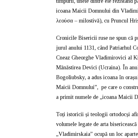
timpurii, unele dintre ele rezistând p
icoana Maicii Domnului din Vladimir,
Ἐλεούσα – milostivă), cu Pruncul Hris
Cronicile Bisericii ruse ne spun că p
jurul anului 1131, când Patriarhul C
Cneaz Gheorghe Vladimirovici al Kie
Mănăstirea Devici (Ucraina). În anul
Bogoliubsky, a adus icoana în orașu
Maicii Domnului”, pe care o constru
a primit numele de „icoana Maicii 
Toți istoricii și teologii ortodocși af
volumele legate de arta bisericească 
„Vladimirskaia” ocupă un loc aparte în