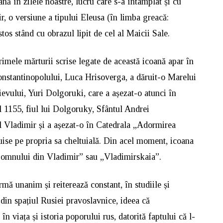
ână în zilele noastre, lucru care s-a întâmplat și cu
 o versiune a tipului Eleusa (în limba greacă:
tos stând cu obrazul lipit de cel al Maicii Sale.
rimele mărturii scrise legate de această icoană apar în
onstantinopolului, Luca Hrisoverga, a dăruit-o Marelui
vului, Yuri Dolgoruki, care a așezat-o atunci în
 1155, fiul lui Dolgoruky, Sfântul Andrei
l Vladimir și a așezat-o în Catedrala „Adormirea
ise pe propria sa cheltuială. Din acel moment, icoana
Domnului din Vladimir” sau „Vladimirskaia”.
irmă unanim și reiterează constant, în studiile și
din spațiul Rusiei pravoslavnice, ideea că
 viața și istoria poporului rus, datorită faptului că l-