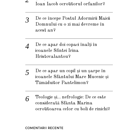
Ioan Iacob ocrotitorul orfanilor?
De ce începe Postul Adormirii Maicii
Domnului cu o zi mai devreme în
acest an?
De ce apar doi copaci înalți în
icoanele Sfintei Irina
Hristovalantou?
De ce apar un copil și un șarpe în
icoanele Sfântului Mare Mucenic și
Tămăduitor Pantelimon?
Teologie și… nefrologie: De ce este
considerată Sfânta Marina
ocrotitoarea celor cu boli de rinichi?
COMENTARII RECENTE