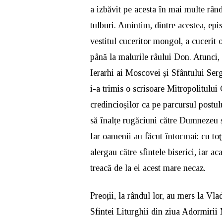
a izbăvit pe acesta în mai multe rând
tulburi. Amintim, dintre acestea, ep
vestitul cuceritor mongol, a cucerit 
până la malurile râului Don. Atunci, 
Ierarhi ai Moscovei și Sfântului Serg
i-a trimis o scrisoare Mitropolitulu
credincioșilor ca pe parcursul postu
să înalțe rugăciuni către Dumnezeu ș
Iar oamenii au făcut întocmai: cu toţ
alergau către sfintele biserici, iar 
treacă de la ei acest mare necaz.
Preoții, la rândul lor, au mers la Vla
Sfintei Liturghii din ziua Adormirii