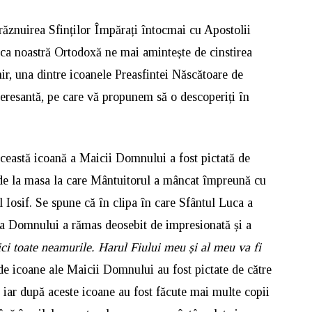
răznuirea Sfinților Împărați întocmai cu Apostolii
ca noastră Ortodoxă ne mai amintește de cinstirea
r, una dintre icoanele Preasfintei Născătoare de
eresantă, pe care vă propunem să o descoperiți în
această icoană a Maicii Domnului a fost pictată de
 de la masa la care Mântuitorul a mâncat împreună cu
 Iosif. Se spune că în clipa în care Sfântul Luca a
ca Domnului a rămas deosebit de impresionată și a
ici toate neamurile. Harul Fiului meu și al meu va fi
de icoane ale Maicii Domnului au fost pictate de către
 iar după aceste icoane au fost făcute mai multe copii