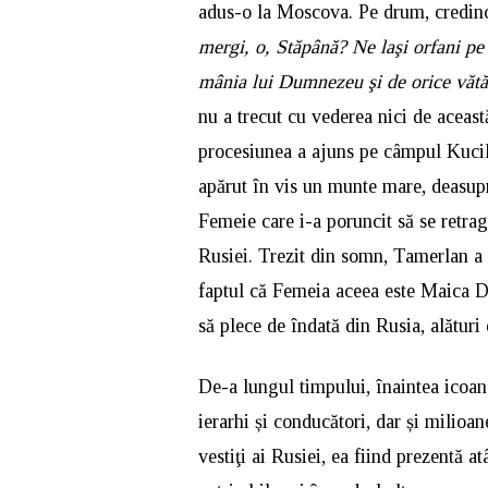
adus-o la Moscova. Pe drum, credinc
mergi, o, Stăpână? Ne laşi orfani pe n
mânia lui Dumnezeu şi de orice vătă
nu a trecut cu vederea nici de aceast
procesiunea a ajuns pe câmpul Kucik
apărut în vis un munte mare, deasupra 
Femeie care i-a poruncit să se retra
Rusiei. Trezit din somn, Tamerlan a 
faptul că Femeia aceea este Maica Dom
să plece de îndată din Rusia, alături 
De-a lungul timpului, înaintea icoa
ierarhi și conducători, dar și milioan
vestiţi ai Rusiei, ea fiind prezentă a