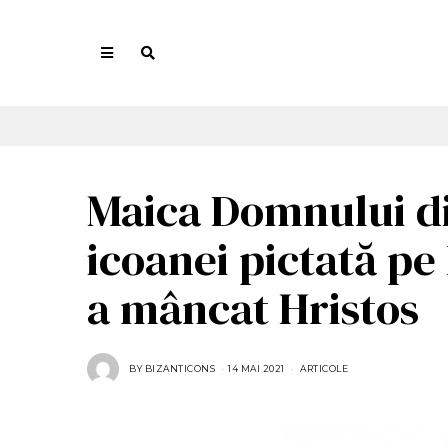
Maica Domnului di
icoanei pictată pe
a mâncat Hristos
BY
BIZANTICONS
14 MAI 2021
1
ARTICOLE
4
M
A
I
2
0