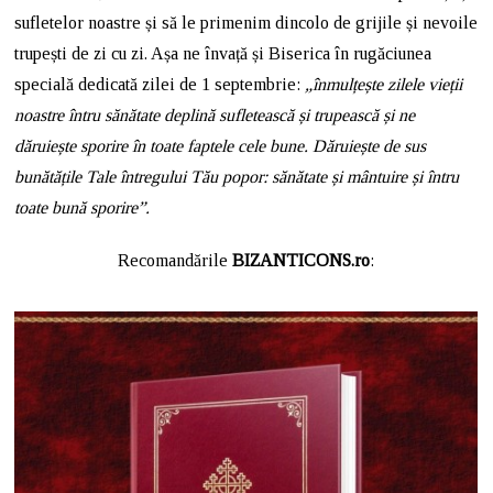
sufletelor noastre și să le primenim dincolo de grijile și nevoile
trupești de zi cu zi. Așa ne învață și Biserica în rugăciunea
specială dedicată zilei de 1 septembrie:
„înmulțește zilele vieții
noastre întru sănătate deplină sufletească și trupească și ne
dăruiește sporire în toate faptele cele bune. Dăruiește de sus
bunătățile Tale întregului Tău popor: sănătate și mântuire și întru
toate bună sporire”.
Recomandările
BIZANTICONS.ro
: