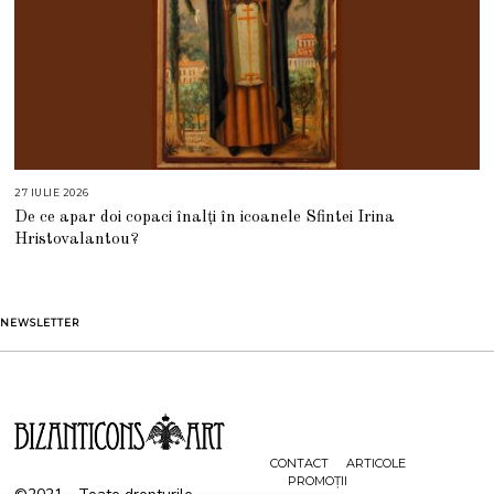
27 IULIE 2026
2
7
De ce apar doi copaci înalți în icoanele Sfintei Irina
I
U
Hristovalantou?
L
I
E
2
0
2
NEWSLETTER
6
CONTACT
ARTICOLE
PROMOȚII