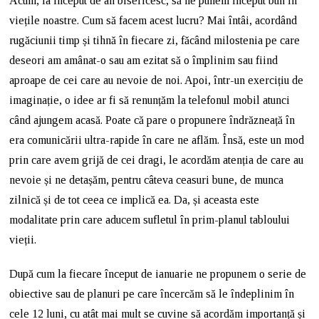
Acum, la început de an bisericesc, să ne punem început bun în
viețile noastre. Cum să facem acest lucru? Mai întâi, acordând
rugăciunii timp și tihnă în fiecare zi, făcând milostenia pe care
deseori am amânat-o sau am ezitat să o împlinim sau fiind
aproape de cei care au nevoie de noi. Apoi, într-un exercițiu de
imaginație, o idee ar fi să renunțăm la telefonul mobil atunci
când ajungem acasă. Poate că pare o propunere îndrăzneață în
era comunicării ultra-rapide în care ne aflăm. Însă, este un mod
prin care avem grijă de cei dragi, le acordăm atenția de care au
nevoie și ne detașăm, pentru câteva ceasuri bune, de munca
zilnică și de tot ceea ce implică ea. Da, și aceasta este
modalitate prin care aducem sufletul în prim-planul tabloului
vieții.
După cum la fiecare început de ianuarie ne propunem o serie de
obiective sau de planuri pe care încercăm să le îndeplinim în
cele 12 luni, cu atât mai mult se cuvine să acordăm importanță și