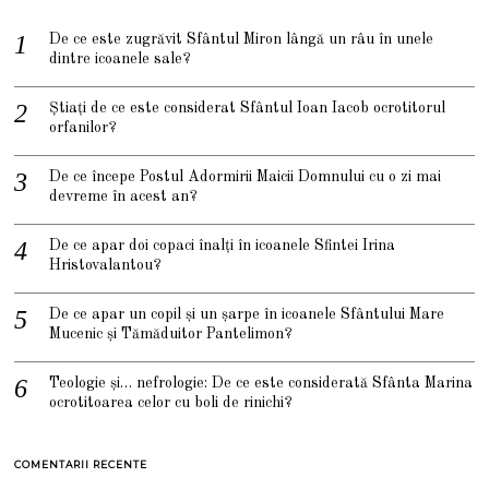
De ce este zugrăvit Sfântul Miron lângă un râu în unele
dintre icoanele sale?
Știați de ce este considerat Sfântul Ioan Iacob ocrotitorul
orfanilor?
De ce începe Postul Adormirii Maicii Domnului cu o zi mai
devreme în acest an?
De ce apar doi copaci înalți în icoanele Sfintei Irina
Hristovalantou?
De ce apar un copil și un șarpe în icoanele Sfântului Mare
Mucenic și Tămăduitor Pantelimon?
Teologie și… nefrologie: De ce este considerată Sfânta Marina
ocrotitoarea celor cu boli de rinichi?
COMENTARII RECENTE