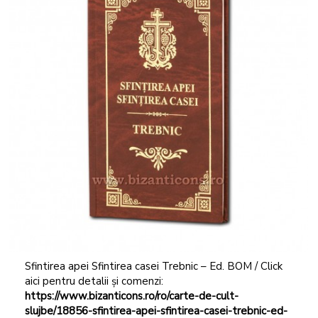
Sfintirea apei Sfintirea casei Trebnic – Ed. BOM / Click
aici pentru detalii și comenzi:
https://www.bizanticons.ro/ro/carte-de-cult-
slujbe/18856-sfintirea-apei-sfintirea-casei-trebnic-ed-