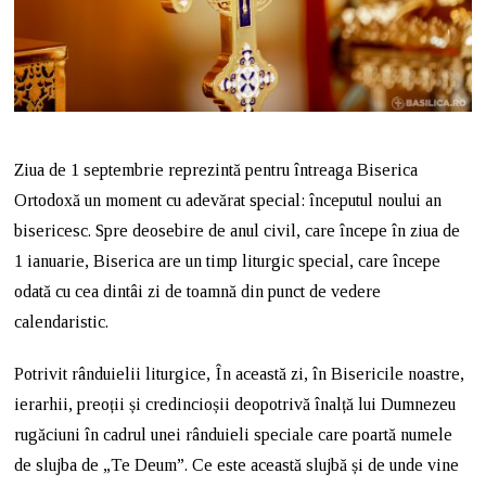
Ziua de 1 septembrie reprezintă pentru întreaga Biserica
Ortodoxă un moment cu adevărat special: începutul noului an
bisericesc. Spre deosebire de anul civil, care începe în ziua de
1 ianuarie, Biserica are un timp liturgic special, care începe
odată cu cea dintâi zi de toamnă din punct de vedere
calendaristic.
Potrivit rânduielii liturgice, În această zi, în Bisericile noastre,
ierarhii, preoții și credincioșii deopotrivă înalță lui Dumnezeu
rugăciuni în cadrul unei rânduieli speciale care poartă numele
de slujba de „Te Deum”. Ce este această slujbă și de unde vine