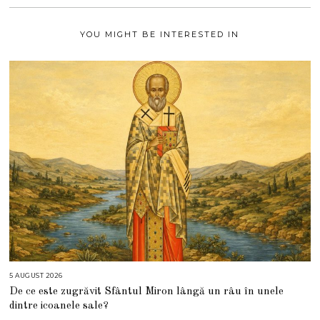
2
1
YOU MIGHT BE INTERESTED IN
5 AUGUST 2026
5
A
De ce este zugrăvit Sfântul Miron lângă un râu în unele
U
G
dintre icoanele sale?
U
S