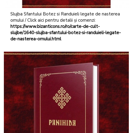
Slujba Sfantului Botez si Randuieli legate de nasterea
omului / Click aici pentru detalii și comenzi:
https://www.bizanticons.ro/ro/carte-de-cult-
slujbe/1640-slujba-sfantului-botez-si-randuieli-legate-
de-nasterea-omului.html