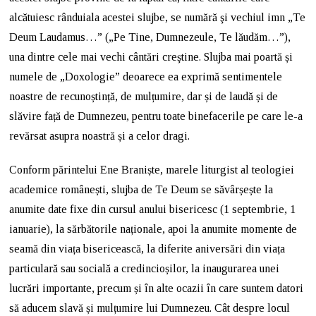
alcătuiesc rânduiala acestei slujbe, se numără şi vechiul imn „Te
Deum Laudamus…” („Pe Tine, Dumnezeule, Te lăudăm…”),
una dintre cele mai vechi cântări creştine. Slujba mai poartă și
numele de „Doxologie” deoarece ea exprimă sentimentele
noastre de recunoștință, de mulțumire, dar și de laudă și de
slăvire față de Dumnezeu, pentru toate binefacerile pe care le-a
revărsat asupra noastră și a celor dragi.
Conform părintelui Ene Braniște, marele liturgist al teologiei
academice românești, slujba de Te Deum se săvârșește la
anumite date fixe din cursul anului bisericesc (1 septembrie, 1
ianuarie), la sărbătorile naționale, apoi la anumite momente de
seamă din viața bisericească, la diferite aniversări din viața
particulară sau socială a credincioșilor, la inaugurarea unei
lucrări importante, precum și în alte ocazii în care suntem datori
să aducem slavă și mulțumire lui Dumnezeu. Cât despre locul