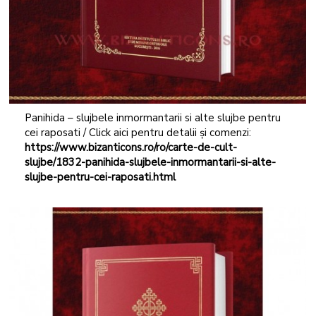
Panihida – slujbele inmormantarii si alte slujbe pentru
cei raposati / Click aici pentru detalii și comenzi:
https://www.bizanticons.ro/ro/carte-de-cult-
slujbe/1832-panihida-slujbele-inmormantarii-si-alte-
slujbe-pentru-cei-raposati.html