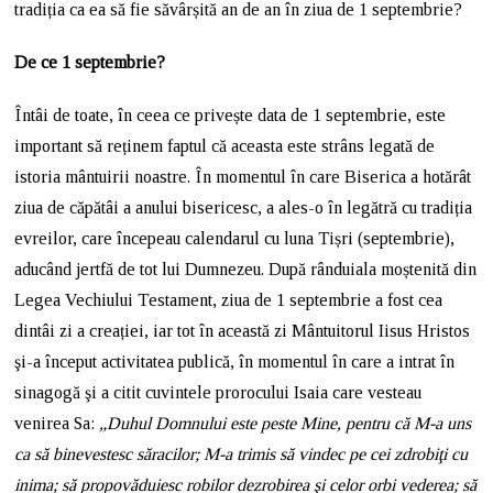
tradiția ca ea să fie săvârșită an de an în ziua de 1 septembrie?
De ce 1 septembrie?
Întâi de toate, în ceea ce privește data de 1 septembrie, este
important să reținem faptul că aceasta este strâns legată de
istoria mântuirii noastre. În momentul în care Biserica a hotărât
ziua de căpătâi a anului bisericesc, a ales-o în legătră cu tradiția
evreilor, care începeau calendarul cu luna Tișri (septembrie),
aducând jertfă de tot lui Dumnezeu. După rânduiala moștenită din
Legea Vechiului Testament, ziua de 1 septembrie a fost cea
dintâi zi a creației, iar tot în această zi Mântuitorul Iisus Hristos
şi-a început activitatea publică, în momentul în care a intrat în
sinagogă şi a citit cuvintele prorocului Isaia care vesteau
venirea Sa:
„Duhul Domnului este peste Mine, pentru că M-a uns
ca să binevestesc săracilor; M-a trimis să vindec pe cei zdrobiţi cu
inima; să propovăduiesc robilor dezrobirea şi celor orbi vederea; să