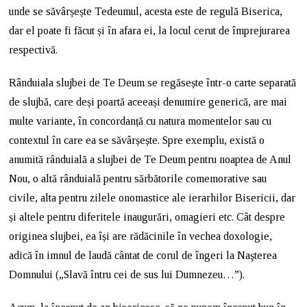
unde se săvârșește Tedeumul, acesta este de regulă Biserica,
dar el poate fi făcut și în afara ei, la locul cerut de împrejurarea
respectivă.
Rânduiala slujbei de Te Deum se regăsește într-o carte separată
de slujbă, care deși poartă aceeași denumire generică, are mai
multe variante, în concordanță cu natura momentelor sau cu
contextul în care ea se săvârșește. Spre exemplu, există o
anumită rânduială a slujbei de Te Deum pentru noaptea de Anul
Nou, o altă rânduială pentru sărbătorile comemorative sau
civile, alta pentru zilele onomastice ale ierarhilor Bisericii, dar
și altele pentru diferitele inaugurări, omagieri etc. Cât despre
originea slujbei, ea își are rădăcinile în vechea doxologie,
adică în imnul de laudă cântat de corul de îngeri la Naşterea
Domnului („Slavă întru cei de sus lui Dumnezeu…”).