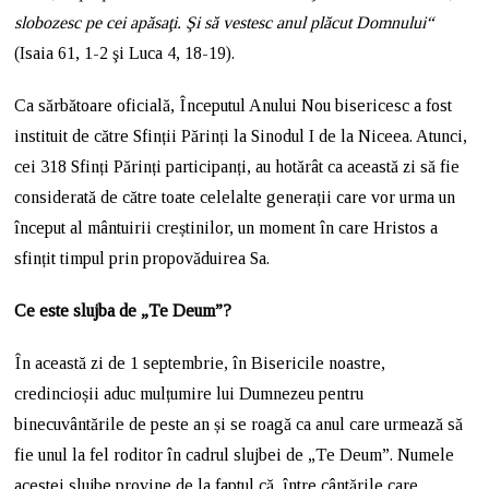
slobozesc pe cei apăsaţi. Şi să vestesc anul plăcut Domnului“
(Isaia 61, 1-2 şi Luca 4, 18-19).
Ca sărbătoare oficială, Începutul Anului Nou bisericesc a fost
instituit de către Sfinții Părinți la Sinodul I de la Niceea. Atunci,
cei 318 Sfinți Părinți participanți, au hotărât ca această zi să fie
considerată de către toate celelalte generații care vor urma un
început al mântuirii creștinilor, un moment în care Hristos a
sfințit timpul prin propovăduirea Sa.
Ce este slujba de „Te Deum”?
În această zi de 1 septembrie, în Bisericile noastre,
credincioșii aduc mulțumire lui Dumnezeu pentru
binecuvântările de peste an și se roagă ca anul care urmează să
fie unul la fel roditor în cadrul slujbei de „Te Deum”. Numele
acestei slujbe provine de la faptul că, între cântările care