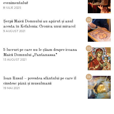
evenimentului!
8 IULIE 2025
1
0
I
U
02
Șerpii Maicii Domnului au apărut și anul
L
acesta în Kefalonia: Cronica unui miracol
I
E
9 AUGUST 2021
2
2
7
0
M
2
A
5
R
03
5 lucruri pe care nu le știam despre icoana
T
I
Maicii Domnului „Pantanassa”
E
13 AUGUST 2021
1
2
3
0
A
2
U
2
G
04
Ioan Rusul – povestea sfântului pe care îl
U
S
cinstesc până și musulmanii
T
19 MAI 2021
1
2
9
0
M
2
A
1
I
2
0