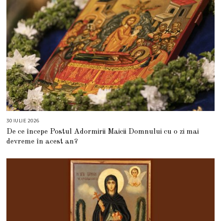
30 IULIE 2026
3
0
De ce începe Postul Adormirii Maicii Domnului cu o zi mai
I
U
devreme în acest an?
L
I
E
2
0
2
6