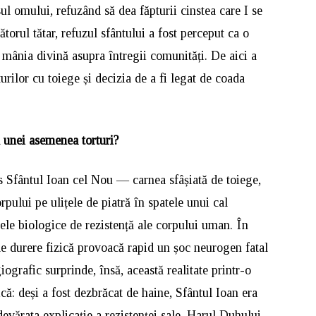
ul omului, refuzând să dea făpturii cinstea care I se
torul tătar, refuzul sfântului a fost perceput ca o
 mânia divină asupra întregii comunități. De aici a
urilor cu toiege și decizia de a fi legat de coada
 unei asemenea torturi?
pus Sfântul Ioan cel Nou — carnea sfâșiată de toiege,
orpului pe ulițele de piatră în spatele unui cal
le biologice de rezistență ale corpului uman. În
de durere fizică provoacă rapid un șoc neurogen fatal
ografic surprinde, însă, această realitate printr-o
ă: deși a fost dezbrăcat de haine, Sfântul Ioan era
devărata explicație a rezistenței sale. Harul Duhului