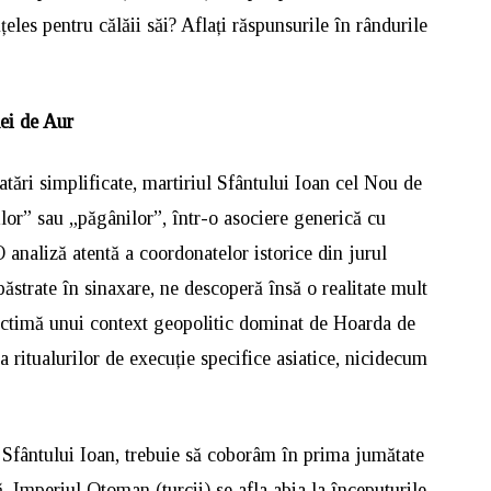
les pentru călăii săi? Aflați răspunsurile în rândurile
ei de Aur
atări simplificate, martiriul Sfântului Ioan cel Nou de
ilor” sau „păgânilor”, într-o asociere generică cu
O analiză atentă a coordonatelor istorice din jurul
păstrate în sinaxare, ne descoperă însă o realitate mult
victimă unui context geopolitic dominat de Hoarda de
a ritualurilor de execuție specifice asiatice, nicidecum
i Sfântului Ioan, trebuie să coborâm în prima jumătate
, Imperiul Otoman (turcii) se afla abia la începuturile