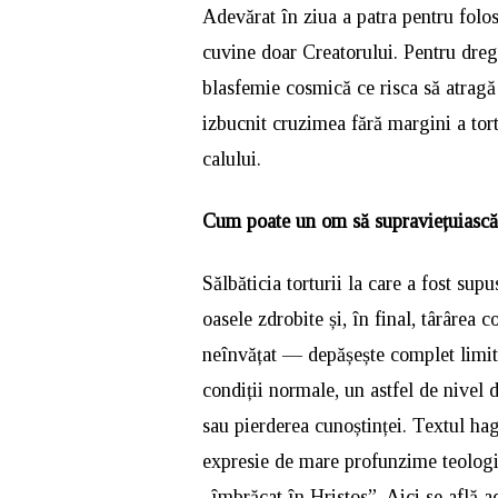
Adevărat în ziua a patra pentru folos
cuvine doar Creatorului. Pentru dregă
blasfemie cosmică ce risca să atragă
izbucnit cruzimea fără margini a tort
calului.
Cum poate un om să supraviețuiască
Sălbăticia torturii la care a fost su
oasele zdrobite și, în final, târârea c
neînvățat — depășește complet limite
condiții normale, un astfel de nivel 
sau pierderea cunoștinței. Textul hagi
expresie de mare profunzime teologic
„îmbrăcat în Hristos”. Aici se află a