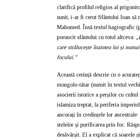
clarifică profilul religios al prigoni
sunit, i-ar fi cerut Sfântului Ioan să
Mahomed. Însă textul hagiografic (păs
poruncit sfântului cu totul altceva:
„
care strălucește înaintea lui și numai
focului.”
Această cerință descrie cu o acurate
mongolo-tătar (numit în textul vechi
asocierii istorice a perșilor cu cultu
islamiza treptat, la periferia imperiu
ancorați în credințele lor ancestrale
stelelor și purificarea prin foc. Răsp
desăvârșit. El a explicat că soarele