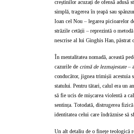
creștinilor acuzați de ofensă adusă st
simplă, tragerea în țeapă sau spânzur
Ioan cel Nou – legarea picioarelor de
străzile cetății – reprezintă o metod
nescrise al lui Ginghis Han, păstrat cu
În mentalitatea nomadă, această ped
cazurile de
crimă de lezmajestate
– a
conducător, jignea trimișii acestuia 
statului. Pentru tătari, calul era u
să fie ucis de mișcarea violentă a ca
sentința. Totodată, distrugerea fizică
identitatea celui care îndrăznise să s
Un alt detaliu de o finețe teologică r