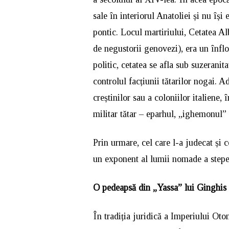
sale în interiorul Anatoliei și nu își
pontic. Locul martiriului, Cetatea A
de negustorii genovezi), era un înfl
politic, cetatea se afla sub suzeranit
controlul facțiunii tătarilor nogai. 
creștinilor sau a coloniilor italiene,
militar tătar – eparhul, „ighemonul” 
Prin urmare, cel care l-a judecat și 
un exponent al lumii nomade a stepe
O pedeapsă din „Yassa” lui Ginghis
În tradiția juridică a Imperiului Oto