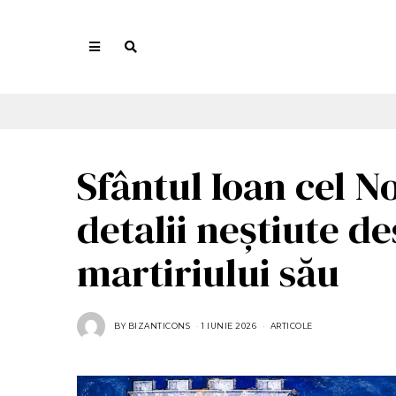
Sfântul Ioan cel N
detalii neștiute d
martiriului său
BY
BIZANTICONS
1 IUNIE 2026
1
ARTICOLE
I
U
N
I
E
2