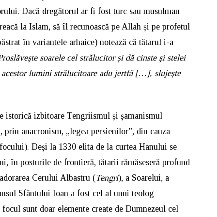
torului. Dacă dregătorul ar fi fost turc sau musulman
 treacă la Islam, să îl recunoască pe Allah și pe profetul
trat în variantele arhaice) notează că tătarul i-a
Proslăvește soarele cel strălucitor și dă cinste și stelei
 acestor lumini strălucitoare adu jertfă […], slujește
țe istorică izbitoare Tengriismul și șamanismul
, prin anacronism, „legea persienilor”, din cauza
l focului). Deși la 1330 elita de la curtea Hanului se
lui, în posturile de frontieră, tătarii rămăseseră profund
: adorarea Cerului Albastru (
Tengri
), a Soarelui, a
unsul Sfântului Ioan a fost cel al unui teolog
 și focul sunt doar elemente create de Dumnezeul cel