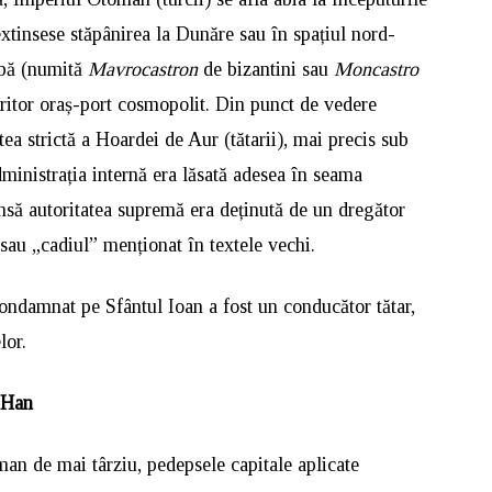
 extinsese stăpânirea la Dunăre sau în spațiul nord-
lbă (numită
Mavrocastron
de bizantini sau
Moncastro
oritor oraș-port cosmopolit. Din punct de vedere
atea strictă a Hoardei de Aur (tătarii), mai precis sub
Administrația internă era lăsată adesea în seama
 însă autoritatea supremă era deținută de un dregător
sau „cadiul” menționat în textele vechi.
condamnat pe Sfântul Ioan a fost un conducător tătar,
lor.
 Han
man de mai târziu, pedepsele capitale aplicate