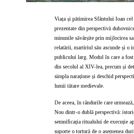
Viața și pătimirea Sfântului Ioan cel
prezentate din perspectivă duhovnice
minunile săvârșite prin mijlocirea s
relatării, martiriul său ascunde și o
publicului larg. Modul în care a fost 
din secolul al XIV-lea, precum și det
simpla narațiune și deschid perspectiv
lumii tătare medievale.
De aceea, în rândurile care urmează
Nou dintr-o dublă perspectivă: istor
semnificația ritualului de execuție 
suporte o tortură de o asemenea durit