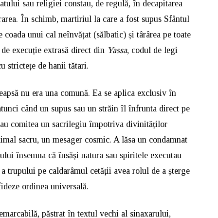
atului sau religiei constau, de regulă, în decapitarea
area. În schimb, martiriul la care a fost supus Sfântul
 coada unui cal neînvățat (sălbatic) și târârea pe toate
ă de execuție extrasă direct din
Yassa
, codul de legi
 strictețe de hanii tătari.
eapsă nu era una comună. Ea se aplica exclusiv în
tunci când un supus sau un străin îl înfrunta direct pe
sau comitea un sacrilegiu împotriva divinităților
n animal sacru, un mesager cosmic. A lăsa un condamnat
lului însemna că însăși natura sau spiritele executau
 a trupului pe caldarâmul cetății avea rolul de a șterge
fideze ordinea universală.
emarcabilă, păstrat în textul vechi al sinaxarului,