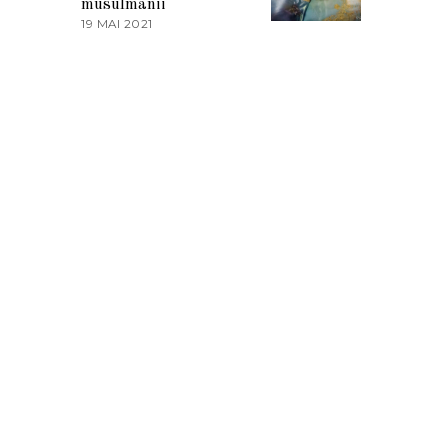
musulmanii
T
19 MAI 2021
1
2
9
0
M
2
A
1
I
2
0
2
1