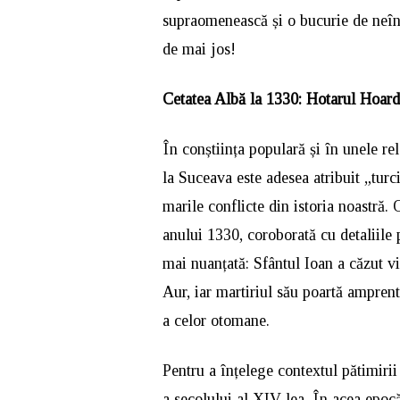
supraomenească și o bucurie de neînțe
de mai jos!
Cetatea Albă la 1330: Hotarul Hoard
În conștiința populară și în unele rel
la Suceava este adesea atribuit „turc
marile conflicte din istoria noastră. 
anului 1330, coroborată cu detaliile 
mai nuanțată: Sfântul Ioan a căzut 
Aur, iar martiriul său poartă amprent
a celor otomane.
Pentru a înțelege contextul pătimiri
a secolului al XIV-lea. În acea epocă