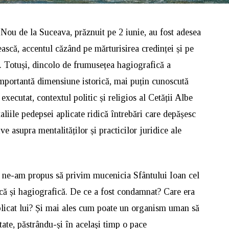
 Nou de la Suceava, prăznuit pe 2 iunie, au fost adesea
ască, accentul căzând pe mărturisirea credinței și pe
a. Totuși, dincolo de frumusețea hagiografică a
 importantă dimensiune istorică, mai puțin cunoscută
executat, contextul politic și religios al Cetății Albe
aliile pedepsei aplicate ridică întrebări care depășesc
e asupra mentalităților și practicilor juridice ale
, ne-am propus să privim mucenicia Sfântului Ioan cel
ică și hagiografică. De ce a fost condamnat? Care era
aplicat lui? Și mai ales cum poate un organism uman să
ate, păstrându-și în același timp o pace