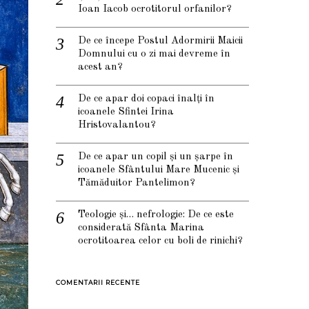
Ioan Iacob ocrotitorul orfanilor?
De ce începe Postul Adormirii Maicii
Domnului cu o zi mai devreme în
acest an?
De ce apar doi copaci înalți în
icoanele Sfintei Irina
Hristovalantou?
De ce apar un copil și un șarpe în
icoanele Sfântului Mare Mucenic și
Tămăduitor Pantelimon?
Teologie și… nefrologie: De ce este
considerată Sfânta Marina
ocrotitoarea celor cu boli de rinichi?
COMENTARII RECENTE