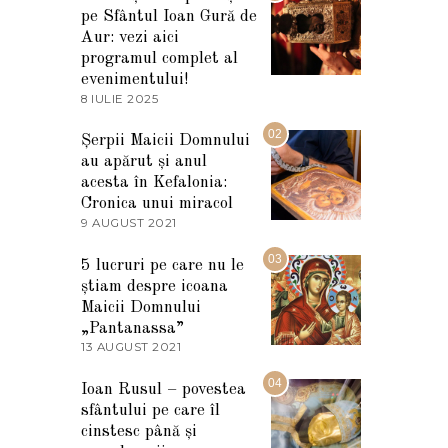
pe Sfântul Ioan Gură de
Aur: vezi aici
programul complet al
evenimentului!
8 IULIE 2025
1
0
I
02
Șerpii Maicii Domnului
U
au apărut și anul
L
I
acesta în Kefalonia:
E
Cronica unui miracol
2
9 AUGUST 2021
2
0
7
2
M
03
5
5 lucruri pe care nu le
A
știam despre icoana
R
T
Maicii Domnului
I
„Pantanassa”
E
13 AUGUST 2021
1
2
3
0
A
04
2
Ioan Rusul – povestea
U
2
sfântului pe care îl
G
U
cinstesc până și
S