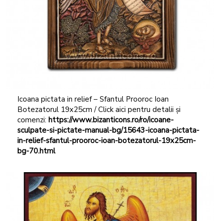
Icoana pictata in relief – Sfantul Prooroc Ioan
Botezatorul 19x25cm / Click aici pentru detalii și
comenzi:
https://www.bizanticons.ro/ro/icoane-
sculpate-si-pictate-manual-bg/15643-icoana-pictata-
in-relief-sfantul-prooroc-ioan-botezatorul-19x25cm-
bg-70.html