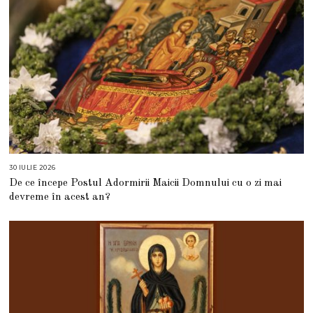
30 IULIE 2026
3
0
De ce începe Postul Adormirii Maicii Domnului cu o zi mai
I
U
devreme în acest an?
L
I
E
2
0
2
6