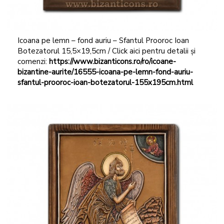
Icoana pe lemn – fond auriu – Sfantul Prooroc Ioan
Botezatorul 15,5×19,5cm / Click aici pentru detalii și
comenzi:
https://www.bizanticons.ro/ro/icoane-
bizantine-aurite/16555-icoana-pe-lemn-fond-auriu-
sfantul-prooroc-ioan-botezatorul-155x195cm.html