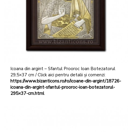
Icoana din argint – Sfantul Prooroc Ioan Botezatorul
29,5×37 cm / Click aici pentru detalii și comenzi:
https://www.bizanticons.ro/ro/icoane-din-argint/18726-
icoana-din-argint-sfantul-prooroc-ioan-botezatorul-
295×37-cm.html