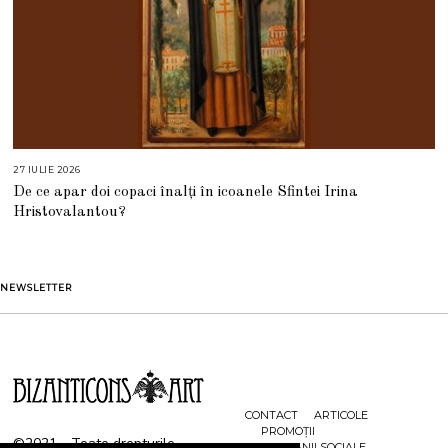
27 IULIE 2026
2
7
De ce apar doi copaci înalți în icoanele Sfintei Irina
I
U
Hristovalantou?
L
I
E
2
0
2
NEWSLETTER
6
CONTACT
ARTICOLE
PROMOȚII
©2021 - Toate drepturile
CAMPANII SOCIALE