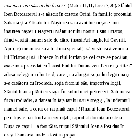
mai mare om născut din femeie”
(Matei 11,11; Luca 7,28). Sfântul
Ioan Botezătorul s-a născut în cetatea Orini, în familia preotului
Zaharia şi a Elisabetei. Naşterea sa a avut loc cu şase luni
înaintea naşterii Nașterii Mântuitorului nostru Iisus Hristos,
fiind vestită mamei sale de către însuși Arhanghelul Gavriil.
Apoi, că misiunea sa a fost una specială: să vestească venirea
lui Hristos și să-i boteze în râul Iordan pe cei care se pocăiau,
așa cum a procedat cu Însuși Fiul lui Dumnezeu. Pentru „critica”
adusă nelegiuirii lui Irod, care și-a alungat soția lui legitimă și
s-a căsătorit cu Irodiada, soția fratelui său, împotriva legii,
Sfântul Ioan a plătit cu viața. În cadrul unei petreceri, Salomeea,
fiica Irodiadei, a dansat în fața tatălui său vitreg și, la îndemnul
mamei sale, a cerut ca răsplată capul Sfântului Ioan Botezătorul
pe o tipsie, iar Irod a încuviințat și aprobat dorința acesteia.
După ce capul i-a fost tăiat, trupul Sfântului Ioan a fost dus în
orașul Samaria, unde a fost îngropat.