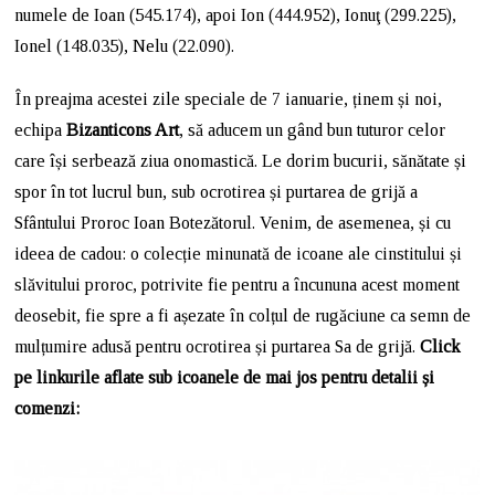
numele de Ioan (545.174), apoi Ion (444.952), Ionuţ (299.225),
Ionel (148.035), Nelu (22.090).
În preajma acestei zile speciale de 7 ianuarie, ținem și noi,
echipa
Bizanticons Art
, să aducem un gând bun tuturor celor
care își serbează ziua onomastică. Le dorim bucurii, sănătate și
spor în tot lucrul bun, sub ocrotirea și purtarea de grijă a
Sfântului Proroc Ioan Botezătorul. Venim, de asemenea, și cu
ideea de cadou: o colecție minunată de icoane ale cinstitului și
slăvitului proroc, potrivite fie pentru a încununa acest moment
deosebit, fie spre a fi așezate în colțul de rugăciune ca semn de
mulțumire adusă pentru ocrotirea și purtarea Sa de grijă.
Click
pe linkurile aflate sub icoanele de mai jos pentru detalii și
comenzi: