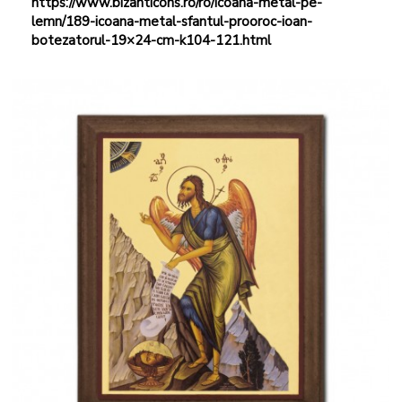
https://www.bizanticons.ro/ro/icoana-metal-pe-
lemn/189-icoana-metal-sfantul-prooroc-ioan-
botezatorul-19×24-cm-k104-121.html