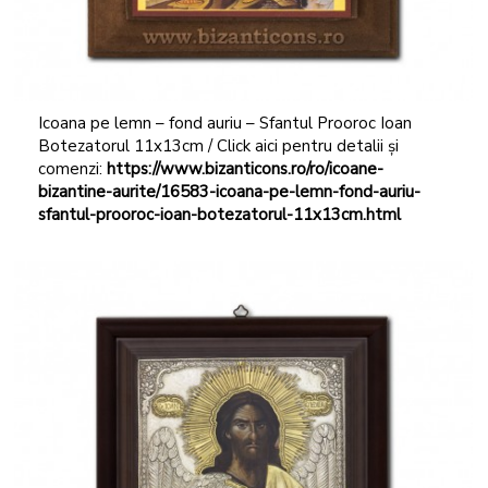
Icoana pe lemn – fond auriu – Sfantul Prooroc Ioan
Botezatorul 11x13cm / Click aici pentru detalii și
comenzi:
https://www.bizanticons.ro/ro/icoane-
bizantine-aurite/16583-icoana-pe-lemn-fond-auriu-
sfantul-prooroc-ioan-botezatorul-11x13cm.html