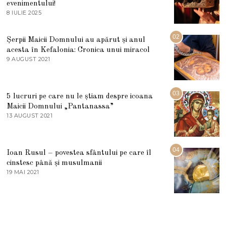
evenimentului!
8 IULIE 2025
1
0
I
U
02
Șerpii Maicii Domnului au apărut și anul
L
acesta în Kefalonia: Cronica unui miracol
I
E
9 AUGUST 2021
2
2
7
0
M
2
A
5
R
03
5 lucruri pe care nu le știam despre icoana
T
I
Maicii Domnului „Pantanassa”
E
13 AUGUST 2021
1
2
3
0
A
2
U
2
G
04
Ioan Rusul – povestea sfântului pe care îl
U
S
cinstesc până și musulmanii
T
19 MAI 2021
1
2
9
0
M
2
A
1
I
2
0
2