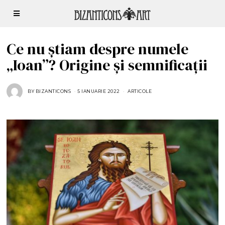
Ce nu știam despre numele
„Ioan”? Origine și semnificații
BY
BIZANTICONS
5 IANUARIE 2022
5
ARTICOLE
I
A
N
U
A
R
I
E
2
0
2
2