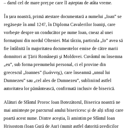
– darul cel de mare preț pe care îl așteptau de atâta vreme.
În țara noastră, primă atestare documentară a numelui „Ioan” se
regăsește în anul 1247, în Diploma Cavalerilor Ioaniţi, care
vorbeşte despre un conducător pe nume Ioan, cneaz al unei
formaţiuni din nordul Olteniei. Mai târziu, particula „Io” avea să
fie întâlnită în majoritatea documentelor emise de către marii
domnitori ai Ţării Româneşti şi Moldovei. Cuvântul nu însemna
„eu”, sub forma prenumelui personal, ci el provine din
grecescul „Ioannes” (Ιωάννης), care înseamnă „unsul lui
Dumnezeu” sau „cel ales de Dumnezeu”, subliniind astfel
autoritatea lor pământească, confirmată inclusiv de biserică.
Alături de Sfântul Proroc Ioan Botezătorul, Biserica noastră ne
mai amintește pe parcursul anului bisericesc și de alți sfinți care
poartă acest nume. Dintre aceștia, îi amintim pe Sfântul Ioan
Hrisostom (Ioan Gură de Aur) (numit astfel datorită predicilor