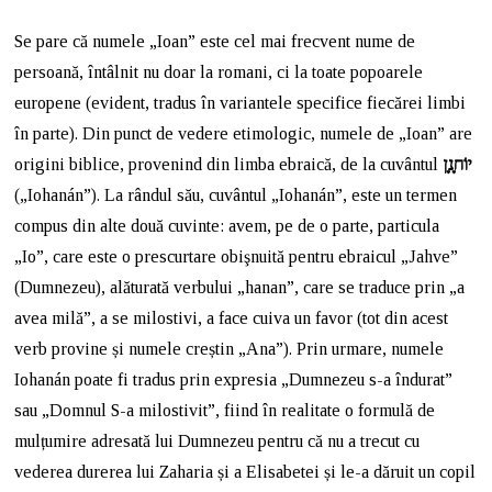
Se pare că numele „Ioan” este cel mai frecvent nume de
persoană, întâlnit nu doar la romani, ci la toate popoarele
europene (evident, tradus în variantele specifice fiecărei limbi
în parte). Din punct de vedere etimologic, numele de „Ioan” are
origini biblice, provenind din limba ebraică, de la cuvântul
יוֹחָנָן
(„Iohanán”). La rândul său, cuvântul „Iohanán”, este un termen
compus din alte două cuvinte: avem, pe de o parte, particula
„Io”, care este o prescurtare obişnuită pentru ebraicul „Jahve”
(Dumnezeu), alăturată verbului „hanan”, care se traduce prin „a
avea milă”, a se milostivi, a face cuiva un favor (tot din acest
verb provine și numele creștin „Ana”). Prin urmare, numele
Iohanán poate fi tradus prin expresia „Dumnezeu s-a îndurat”
sau „Domnul S-a milostivit”, fiind în realitate o formulă de
mulțumire adresată lui Dumnezeu pentru că nu a trecut cu
vederea durerea lui Zaharia și a Elisabetei și le-a dăruit un copil