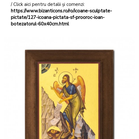
/ Click aici pentru detalii și comenzi:
https://www.bizanticons.ro/ro/icoane-sculptate-
pictate/127-icoana-pictata-sf-prooroc-ioan-
botezatorul-60x40cm.html