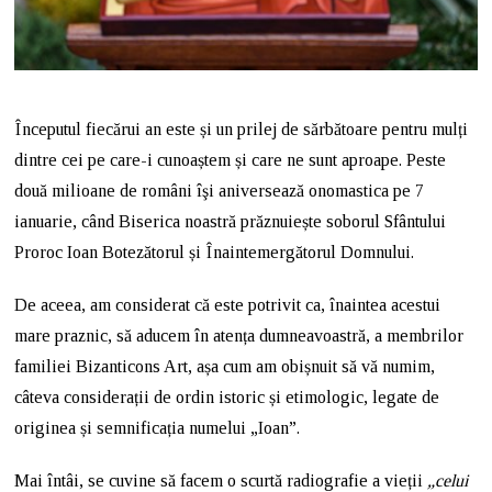
Începutul fiecărui an este și un prilej de sărbătoare pentru mulți
dintre cei pe care-i cunoaștem și care ne sunt aproape. Peste
două milioane de români îşi aniversează onomastica pe 7
ianuarie, când Biserica noastră prăznuiește soborul Sfântului
Proroc Ioan Botezătorul și Înaintemergătorul Domnului.
De aceea, am considerat că este potrivit ca, înaintea acestui
mare praznic, să aducem în atența dumneavoastră, a membrilor
familiei Bizanticons Art, așa cum am obișnuit să vă numim,
câteva considerații de ordin istoric și etimologic, legate de
originea și semnificația numelui „Ioan”.
Mai întâi, se cuvine să facem o scurtă radiografie a vieții
„celui