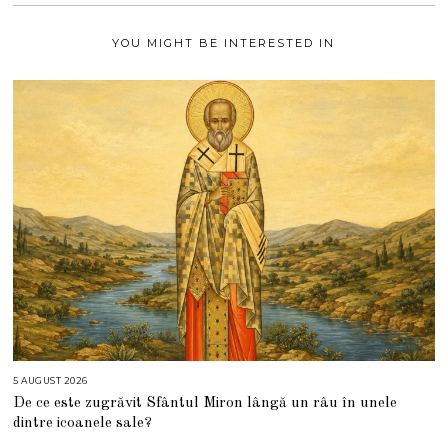
1
YOU MIGHT BE INTERESTED IN
5 AUGUST 2026
5
A
De ce este zugrăvit Sfântul Miron lângă un râu în unele
U
G
dintre icoanele sale?
U
S