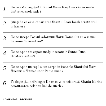
De ce este zugrăvit Sfântul Miron lângă un râu în unele
dintre icoanele sale?
Știați de ce este considerat Sfântul Ioan Iacob ocrotitorul
orfanilor?
De ce începe Postul Adormirii Maicii Domnului cu o zi mai
devreme în acest an?
De ce apar doi copaci înalți în icoanele Sfintei Irina
Hristovalantou?
De ce apar un copil și un șarpe în icoanele Sfântului Mare
Mucenic și Tămăduitor Pantelimon?
Teologie și… nefrologie: De ce este considerată Sfânta Marina
ocrotitoarea celor cu boli de rinichi?
COMENTARII RECENTE