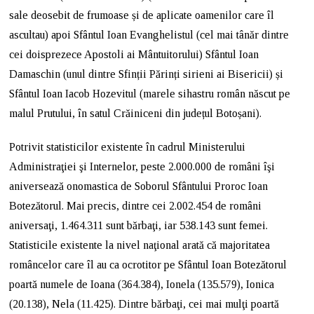
sale deosebit de frumoase și de aplicate oamenilor care îl
ascultau) apoi Sfântul Ioan Evanghelistul (cel mai tânăr dintre
cei doisprezece Apostoli ai Mântuitorului) Sfântul Ioan
Damaschin (unul dintre Sfinții Părinți sirieni ai Bisericii) și
Sfântul Ioan Iacob Hozevitul (marele sihastru român născut pe
malul Prutului, în satul Crăiniceni din județul Botoșani).
Potrivit statisticilor existente în cadrul Ministerului
Administraţiei şi Internelor, peste 2.000.000 de români îşi
aniversează onomastica de Soborul Sfântului Proroc Ioan
Botezătorul. Mai precis, dintre cei 2.002.454 de români
aniversaţi, 1.464.311 sunt bărbaţi, iar 538.143 sunt femei.
Statisticile existente la nivel naţional arată că majoritatea
româncelor care îl au ca ocrotitor pe Sfântul Ioan Botezătorul
poartă numele de Ioana (364.384), Ionela (135.579), Ionica
(20.138), Nela (11.425). Dintre bărbaţi, cei mai mulţi poartă