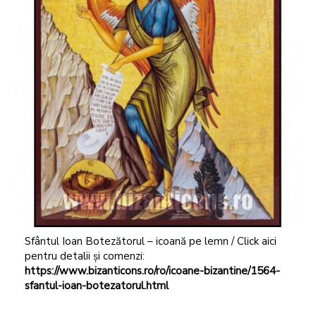
Sfântul Ioan Botezătorul – icoană pe lemn / Click aici
pentru detalii și comenzi:
https://www.bizanticons.ro/ro/icoane-bizantine/1564-
sfantul-ioan-botezatorul.html