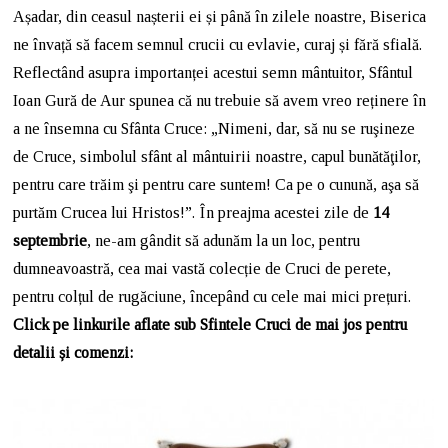
Așadar, din ceasul nașterii ei și până în zilele noastre, Biserica
ne învață să facem semnul crucii cu evlavie, curaj și fără sfială.
Reflectând asupra importanței acestui semn mântuitor, Sfântul
Ioan Gură de Aur spunea că nu trebuie să avem vreo reținere în
a ne însemna cu Sfânta Cruce: „Nimeni, dar, să nu se ruşineze
de Cruce, simbolul sfânt al mântuirii noastre, capul bunătăţilor,
pentru care trăim şi pentru care suntem! Ca pe o cunună, aşa să
purtăm Crucea lui Hristos!”. În preajma acestei zile de
14
septembrie
, ne-am gândit să adunăm la un loc, pentru
dumneavoastră, cea mai vastă colecție de Cruci de perete,
pentru colțul de rugăciune, începând cu cele mai mici prețuri.
Click pe linkurile aflate sub Sfintele Cruci de mai jos pentru
detalii și comenzi: