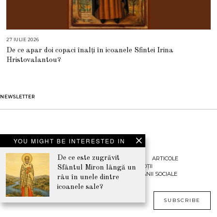
27 IULIE 2026
2
7
De ce apar doi copaci înalți în icoanele Sfintei Irina
I
U
Hristovalantou?
L
I
E
2
0
2
NEWSLETTER
6
YOU MIGHT BE INTERESTED IN
De ce este zugrăvit
CONTACT
ARTICOLE
PROMOȚII
Sfântul Miron lângă un
©2021 - Toate drepturile
CAMPANII SOCIALE
râu în unele dintre
rezervate
icoanele sale?
www.bizanticons.ro
SUBSCRIBE