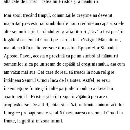
altă cale de urmat – calea lui Hristos și a mântuirii.
Mai apoi, trecând timpul, comunitățile creștine au devenit
majoritar grecești, iar simbolurile noii credințe au căpătat și ele
alte semnificații. La rândul ei, grafia literei „Tav” a fost pusă în
legătură cu semnul Crucii pe care a fost răstignit Mântuitorul,
mai ales că în multe versete din cadrul Epistolelor Sfântului
Apostol Pavel, acesta o prezintă ca pe un simbol al mântuirii
oamenilor și ca pe un semn de căpătâi al creştinismului, așa cum
am văzut mai sus. Cei care doreau să treacă la noua religie
întâlneau Semnul Crucii încă de la Botez. Astfel, ei erau
însemnați pe frunte și în alte părți ale trupului ca dovadă a
aparteneței la Hristos și la întreaga învățătură pe care o
propovăduise. De altfel, chiar și astăzi, în fruntea tuturor actelor
liturgice prebaptismale se află însemnarea cu semnul Crucii la
frunte, la gură și în zona inimii.