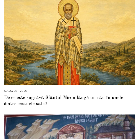
5 AUGUST 2026
5
A
De ce este zugrăvit Sfântul Miron lângă un râu în unele
U
G
dintre icoanele sale?
U
S
T
2
0
2
6