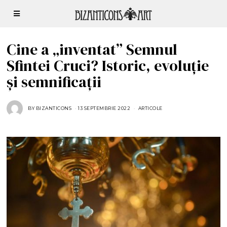
Cine a „inventat” Semnul
Sfintei Cruci? Istoric, evoluție
și semnificații
BY
BIZANTICONS
13 SEPTEMBRIE 2022
1
ARTICOLE
3
S
E
P
T
E
M
B
R
I
E
2
0
2
2