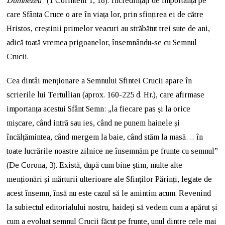
Dumnezeu”
(1 Corinteni 1, 18). Încredințați de importanța pe
care Sfânta Cruce o are în viața lor, prin sfințirea ei de către
Hristos, creștinii primelor veacuri au străbătut trei sute de ani,
adică toată vremea prigoanelor, însemnându-se cu Semnul
Crucii.
Cea dintâi menționare a Semnului Sfintei Crucii apare în
scrierile lui Tertullian (aprox. 160-225 d. Hr.), care afirmase
importanța acestui Sfânt Semn: „la fiecare pas și la orice
mișcare, când intră sau ies, când ne punem hainele și
încălțămintea, când mergem la baie, când stăm la masă… în
toate lucrările noastre zilnice ne însemnăm pe frunte cu semnul”
(De Corona, 3). Există, după cum bine știm, multe alte
menționări și mărturii ulterioare ale Sfinților Părinți, legate de
acest însemn, însă nu este cazul să le amintim acum. Revenind
la subiectul editorialului nostru, haideți să vedem cum a apărut și
cum a evoluat semnul Crucii făcut pe frunte, unul dintre cele mai