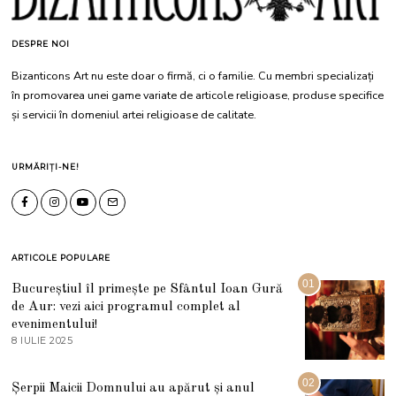
DESPRE NOI
Bizanticons Art nu este doar o firmă, ci o familie. Cu membri specializați
în promovarea unei game variate de articole religioase, produse specifice
și servicii în domeniul artei religioase de calitate.
URMĂRIȚI-NE!
ARTICOLE POPULARE
01
Bucureștiul îl primește pe Sfântul Ioan Gură
de Aur: vezi aici programul complet al
evenimentului!
8 IULIE 2025
1
0
I
U
02
Șerpii Maicii Domnului au apărut și anul
L