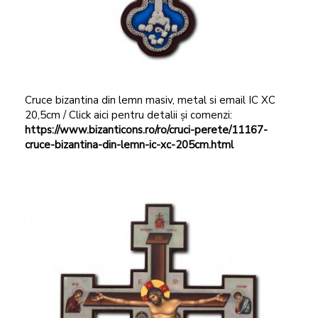
Cruce bizantina din lemn masiv, metal si email IC XC
20,5cm / Click aici pentru detalii și comenzi:
https://www.bizanticons.ro/ro/cruci-perete/11167-
cruce-bizantina-din-lemn-ic-xc-205cm.html