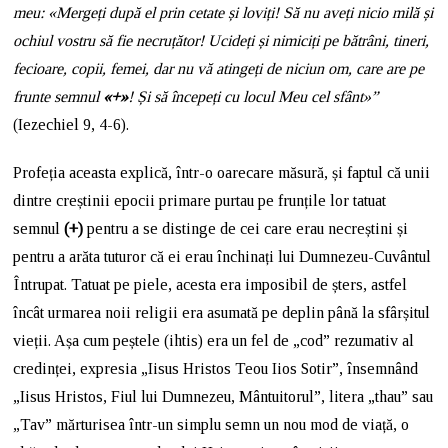
meu: «Mergeți după el prin cetate și loviți! Să nu aveți nicio milă și
ochiul vostru să fie necruțător! Ucideți și nimiciți pe bătrâni, tineri,
fecioare, copii, femei, dar nu vă atingeți de niciun om, care are pe
frunte semnul
«+»
! Și să începeți cu locul Meu cel sfânt»”
(Iezechiel 9, 4-6).
Profeția aceasta explică, într-o oarecare măsură, și faptul că unii
dintre creștinii epocii primare purtau pe frunțile lor tatuat
semnul
(+)
pentru a se distinge de cei care erau necreștini și
pentru a arăta tuturor că ei erau închinați lui Dumnezeu-Cuvântul
Întrupat. Tatuat pe piele, acesta era imposibil de șters, astfel
încât urmarea noii religii era asumată pe deplin până la sfârșitul
vieții. Așa cum peștele (ihtis) era un fel de „cod” rezumativ al
credinței, expresia „Iisus Hristos Teou Iios Sotir”, însemnând
„Iisus Hristos, Fiul lui Dumnezeu, Mântuitorul”, litera „thau” sau
„Tav” mărturisea într-un simplu semn un nou mod de viață, o