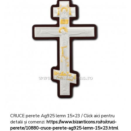
CRUCE perete Ag925 lemn 15×23 / Click aici pentru
detalii și comenzi:
https://www.bizanticons.ro/ro/cruci-
perete/10880-cruce-perete-ag925-lemn-15×23.html