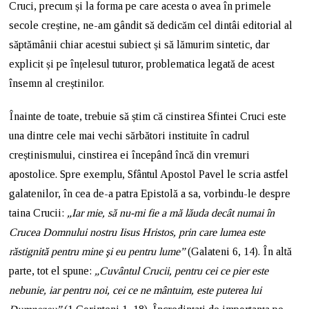
Cruci, precum și la forma pe care acesta o avea în primele
secole creștine, ne-am gândit să dedicăm cel dintâi editorial al
săptămânii chiar acestui subiect și să lămurim sintetic, dar
explicit și pe înțelesul tuturor, problematica legată de acest
însemn al creștinilor.
Înainte de toate, trebuie să știm că cinstirea Sfintei Cruci este
una dintre cele mai vechi sărbători instituite în cadrul
creștinismului, cinstirea ei începând încă din vremuri
apostolice. Spre exemplu, Sfântul Apostol Pavel le scria astfel
galatenilor, în cea de-a patra Epistolă a sa, vorbindu-le despre
taina Crucii:
„Iar mie, să nu-mi fie a mă lăuda decât numai în
Crucea Domnului nostru Iisus Hristos, prin care lumea este
răstignită pentru mine şi eu pentru lume”
(Galateni 6, 14). În altă
parte, tot el spune:
„Cuvântul Crucii, pentru cei ce pier este
nebunie, iar pentru noi, cei ce ne mântuim, este puterea lui