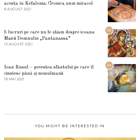
acesta în Kefalonia: Cronica unui miracol
I
E
9 AUGUST 2021
2
2
7
0
M
2
A
5
R
03
5 lucruri pe care nu le știam despre icoana
T
I
Maicii Domnului „Pantanassa”
E
13 AUGUST 2021
1
2
3
0
A
2
U
2
G
04
Ioan Rusul – povestea sfântului pe care îl
U
S
cinstesc până și musulmanii
T
19 MAI 2021
1
2
9
0
M
2
A
1
I
2
0
2
1
YOU MIGHT BE INTERESTED IN