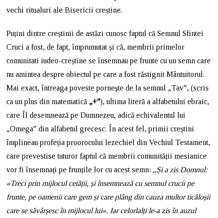
vechi ritualuri ale Bisericii creștine.
Puțini dintre creștinii de astăzi cunosc faptul că Semnul Sfintei
Cruci a fost, de fapt, împrumutat și că, membrii primelor
comunitati iudeo-creștine se însemnau pe frunte cu un semn care
nu amintea despre obiectul pe care a fost răstignit Mântuitorul.
Mai exact, întreaga poveste porneşte de la semnul „Tav”, (scris
ca un plus din matematică
„+”
), ultima literă a alfabetului ebraic,
care Îl desemnează pe Dumnezeu, adică echivalentul lui
„Omega” din alfabetul grecesc. În acest fel, primii creștini
împlineau profeția proorocului Iezechiel din Vechiul Testament,
care prevestise tuturor faptul că membrii comunității mesianice
vor fi însemnați pe frunțile lor cu acest semn:
„Și a zis Domnul:
«Treci prin mijlocul cetății, și însemnează cu semnul crucii pe
frunte, pe oamenii care gem și care plâng din cauza multor ticăloșii
care se săvârșesc în mijlocul lui». Iar celorlalți le-a zis în auzul