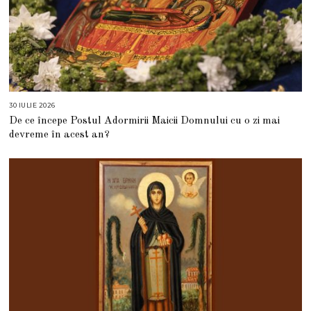
30 IULIE 2026
3
0
De ce începe Postul Adormirii Maicii Domnului cu o zi mai
I
U
devreme în acest an?
L
I
E
2
0
2
6