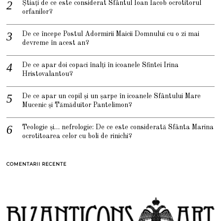
Știați de ce este considerat Sfântul Ioan Iacob ocrotitorul
orfanilor?
De ce începe Postul Adormirii Maicii Domnului cu o zi mai
devreme în acest an?
De ce apar doi copaci înalți în icoanele Sfintei Irina
Hristovalantou?
De ce apar un copil și un șarpe în icoanele Sfântului Mare
Mucenic și Tămăduitor Pantelimon?
Teologie și… nefrologie: De ce este considerată Sfânta Marina
ocrotitoarea celor cu boli de rinichi?
COMENTARII RECENTE