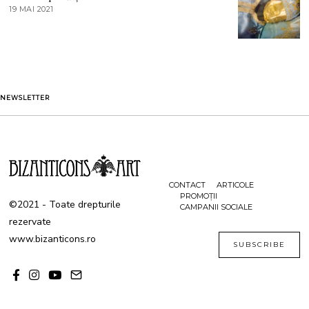
T
19 MAI 2021
1
2
9
0
M
2
A
1
I
2
0
2
1
NEWSLETTER
CONTACT
ARTICOLE
PROMOȚII
©2021 - Toate drepturile
CAMPANII SOCIALE
rezervate
www.bizanticons.ro
SUBSCRIBE