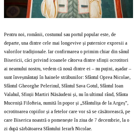
Pentru noi, românii, costumul sau portul popular este, de
departe, una dintre cele mai longevive și puternice expresii a
valorilor tradiționale. Iar confirmarea o primim chiar din sânul
Bisericii, căci privind icoanele câtorva dintre sfinții ocrotitori
ai neamului nostru, vedem că nouă dintre ei – nu puțini, așadar –
sunt înveșmântați în hainele străbunilor: Sfântul Oprea Nicolae,
Sfântul Gheorghe Pelerinul, Sfântul Sava Gotul, Sfântul Ioan
Valahul, Sfinții Martiri Năsăudeni și, nu în ultimul rând, Sfânta
Muceniță Filofteia, numită în popor și „Sfântulița de la Argeș”,
ocrotitoarea copiilor și a fetelor care vor să se căsătorească, pe
care Biserica noastră o pomenește în ziua de 7 decembrie, la o
zi după sărbătoarea Sfântului Ierarh Nicolae.