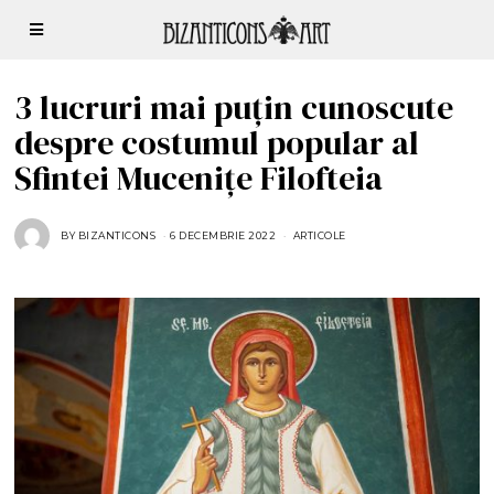
3 lucruri mai puțin cunoscute
despre costumul popular al
Sfintei Mucenițe Filofteia
BY
BIZANTICONS
6 DECEMBRIE 2022
6
ARTICOLE
D
E
C
E
M
B
R
I
E
2
0
2
2