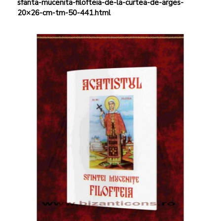
sfanta-mucenita-filofteia-de-la-curtea-de-arges-
20×26-cm-tm-50-441.html