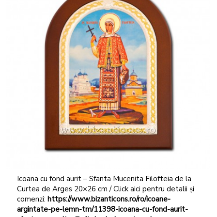
Icoana cu fond aurit – Sfanta Mucenita Filofteia de la
Curtea de Arges 20×26 cm / Click aici pentru detalii și
comenzi:
https://www.bizanticons.ro/ro/icoane-
argintate-pe-lemn-tm/11398-icoana-cu-fond-aurit-