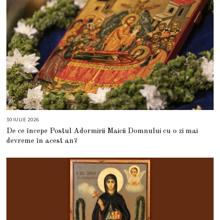
30 IULIE 2026
3
0
De ce începe Postul Adormirii Maicii Domnului cu o zi mai
I
U
devreme în acest an?
L
I
E
2
0
2
6