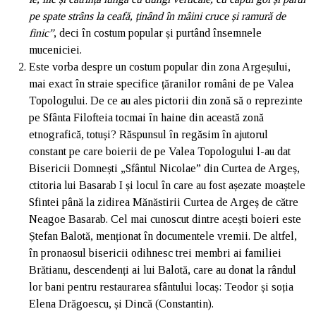
pe spate strâns la ceafă, ținând în mâini cruce și ramură de
finic”
, deci în costum popular și purtând însemnele
muceniciei.
Este vorba despre un costum popular din zona Argeșului,
mai exact în straie specifice țăranilor români de pe Valea
Topologului. De ce au ales pictorii din zonă să o reprezinte
pe Sfânta Filofteia tocmai în haine din această zonă
etnografică, totuși? Răspunsul în regăsim în ajutorul
constant pe care boierii de pe Valea Topologului l-au dat
Bisericii Domnești „Sfântul Nicolae” din Curtea de Argeș,
ctitoria lui Basarab I și locul în care au fost așezate moaștele
Sfintei până la zidirea Mănăstirii Curtea de Argeș de către
Neagoe Basarab. Cel mai cunoscut dintre acești boieri este
Ștefan Balotă, menționat în documentele vremii. De altfel,
în pronaosul bisericii odihnesc trei membri ai familiei
Brătianu, descendenți ai lui Balotă, care au donat la rândul
lor bani pentru restaurarea sfântului locaș: Teodor și soția
Elena Drăgoescu, și Dincă (Constantin).