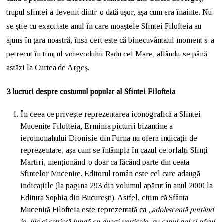
trupul sfintei a devenit dintr-o dată uşor, așa cum era înainte. Nu
se știe cu exactitate anul în care moaștele Sfintei Filofteia au
ajuns în țara noastră, însă cert este că binecuvântatul moment s-a
petrecut în timpul voievodului Radu cel Mare, aflându-se până
astăzi la Curtea de Argeș.
3 lucruri despre costumul popular al Sfintei Filofteia
În ceea ce privește reprezentarea iconografică a Sfintei
Mucenițe Filofteia, Erminia picturii bizantine a
ieromonahului Dionisie din Furna nu oferă indicații de
reprezentare, așa cum se întâmplă în cazul celorlalți Sfinți
Martiri, menționând-o doar ca făcând parte din ceata
Sfintelor Mucenițe. Editorul român este cel care adaugă
indicațiile (la pagina 293 din volumul apărut în anul 2000 la
Editura Sophia din București). Astfel, citim că Sfânta
Muceniță Filofteia este reprezentată ca
„adolescentă purtând
ie, ilic și catrință lungă cu dungi verticale, cu capul gol și părul