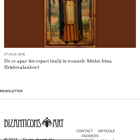
27 IULIE 2026
2
7
De ce apar doi copaci înalți în icoanele Sfintei Irina
I
U
Hristovalantou?
L
I
E
2
0
2
NEWSLETTER
6
CONTACT
ARTICOLE
PROMOȚII
©2021 - Toate drepturile