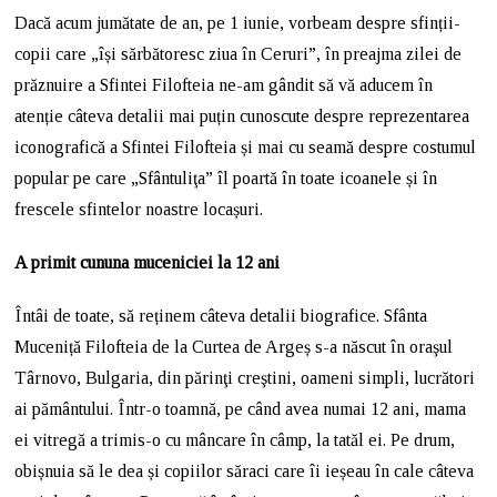
Dacă acum jumătate de an, pe 1 iunie, vorbeam despre sfinții-
copii care „își sărbătoresc ziua în Ceruri”, în preajma zilei de
prăznuire a Sfintei Filofteia ne-am gândit să vă aducem în
atenție câteva detalii mai puțin cunoscute despre reprezentarea
iconografică a Sfintei Filofteia și mai cu seamă despre costumul
popular pe care „Sfântuliţa” îl poartă în toate icoanele și în
frescele sfintelor noastre locașuri.
A primit cununa muceniciei la 12 ani
Întâi de toate, să reținem câteva detalii biografice. Sfânta
Muceniță Filofteia de la Curtea de Argeș s-a născut în oraşul
Târnovo, Bulgaria, din părinţi creştini, oameni simpli, lucrători
ai pământului. Într-o toamnă, pe când avea numai 12 ani, mama
ei vitregă a trimis-o cu mâncare în câmp, la tatăl ei. Pe drum,
obișnuia să le dea și copiilor săraci care îi ieșeau în cale câteva