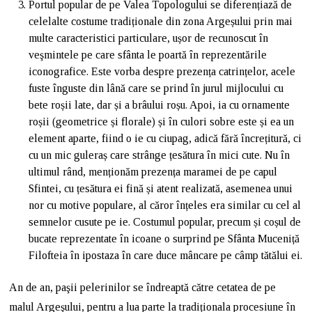
Portul popular de pe Valea Topologului se diferențiază de
celelalte costume tradiționale din zona Argeșului prin mai
multe caracteristici particulare, ușor de recunoscut în
veşmintele pe care sfânta le poartă în reprezentările
iconografice. Este vorba despre prezența catrințelor, acele
fuste înguste din lână care se prind în jurul mijlocului cu
bete roșii late, dar și a brâului roșu. Apoi, ia cu ornamente
roșii (geometrice și florale) și în culori sobre este și ea un
element aparte, fiind o ie cu ciupag, adică fără încrețitură, ci
cu un mic guleraș care strânge țesătura în mici cute. Nu în
ultimul rând, menționăm prezența maramei de pe capul
Sfintei, cu țesătura ei fină și atent realizată, asemenea unui
nor cu motive populare, al căror înțeles era similar cu cel al
semnelor cusute pe ie. Costumul popular, precum și coșul de
bucate reprezentate în icoane o surprind pe Sfânta Muceniță
Filofteia în ipostaza în care duce mâncare pe câmp tătălui ei.
An de an, paşii pelerinilor se îndreaptă către cetatea de pe
malul Argeşului, pentru a lua parte la tradiționala procesiune în