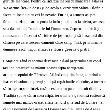
guri de mâncare. Pentru că întârzia mereu cu mâncarea, tatăl ei
s-a ascuns într-un desiş și de acolo a văzut cum Sfânta Filofteia
făcea milostenie cu cei în nevoie. Furios, a aruncat asupra
Sfintei barda pe care o purta la brâu şi, tăind-o la picior, aceasta
și-a dat sufletul în mâinile lui Dumnezeu. Cuprins de frică și de
remușcare, a încercat să ridice de jos trupul și să-l ascundă din
cărarea pe care treceau oamenii către câmp, însă, prin minune
dumnezeiască, trupul sfintei se făcuse greu ca o piatră.
Conștientizând că tocmai devenise călăul propriului său copil,
tatăl se hotărăște să mărturisească fapta necugetată
arhiepiscopului de Târnovo. Aflând cumplita faptă, ierarhul a
luat cu el sobor de preoți și, după rugăciunile rânduite, a încercat
să înalțe trupul sfintei, însă acesta tot nu putea fi urnit din loc.
Tradiția spune că, în acea clipă, ierarhul s-a gândit să rostească
numele mai multor oraşe, aflate la nord și la sud de Dunăre, iar
când a pomenit de Biserica Domnească din Curtea de Argeş,