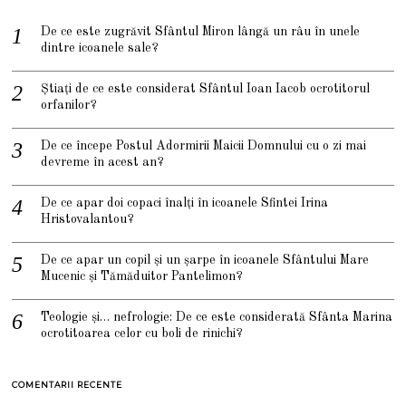
De ce este zugrăvit Sfântul Miron lângă un râu în unele
dintre icoanele sale?
Știați de ce este considerat Sfântul Ioan Iacob ocrotitorul
orfanilor?
De ce începe Postul Adormirii Maicii Domnului cu o zi mai
devreme în acest an?
De ce apar doi copaci înalți în icoanele Sfintei Irina
Hristovalantou?
De ce apar un copil și un șarpe în icoanele Sfântului Mare
Mucenic și Tămăduitor Pantelimon?
Teologie și… nefrologie: De ce este considerată Sfânta Marina
ocrotitoarea celor cu boli de rinichi?
COMENTARII RECENTE