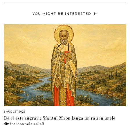
2
1
YOU MIGHT BE INTERESTED IN
5 AUGUST 2026
5
A
De ce este zugrăvit Sfântul Miron lângă un râu în unele
U
G
dintre icoanele sale?
U
S