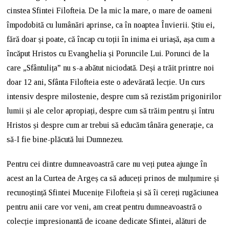
cinstea Sfintei Filofteia. De la mic la mare, o mare de oameni
împodobită cu lumânări aprinse, ca în noaptea Învierii. Știu ei,
fără doar și poate, că încap cu toții în inima ei uriașă, așa cum a
încăput Hristos cu Evanghelia și Poruncile Lui. Porunci de la
care „Sfântulița” nu s-a abătut niciodată. Deși a trăit printre noi
doar 12 ani, Sfânta Filofteia este o adevărată lecție. Un curs
intensiv despre milostenie, despre cum să rezistăm prigonirilor
lumii și ale celor apropiați, despre cum să trăim pentru și întru
Hristos și despre cum ar trebui să educăm tânăra generaţie, ca
să-I fie bine-plăcută lui Dumnezeu.
Pentru cei dintre dumneavoastră care nu veți putea ajunge în
acest an la Curtea de Argeș ca să aduceți prinos de mulțumire și
recunoștință Sfintei Mucenițe Filofteia și să îi cereți rugăciunea
pentru anii care vor veni, am creat pentru dumneavoastră o
colecție impresionantă de icoane dedicate Sfintei, alături de