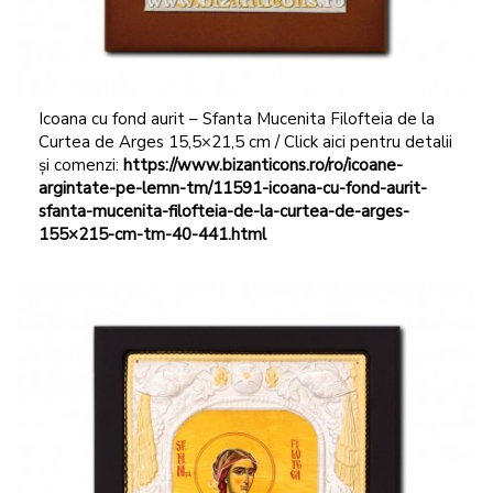
Icoana cu fond aurit – Sfanta Mucenita Filofteia de la
Curtea de Arges 15,5×21,5 cm / Click aici pentru detalii
și comenzi:
https://www.bizanticons.ro/ro/icoane-
argintate-pe-lemn-tm/11591-icoana-cu-fond-aurit-
sfanta-mucenita-filofteia-de-la-curtea-de-arges-
155×215-cm-tm-40-441.html