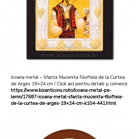
Icoana metal – Sfanta Mucenita Filofteia de la Curtea
de Arges 19×24 cm / Click aici pentru detalii și comenzi:
https://www.bizanticons.ro/ro/icoana-metal-pe-
lemn/17687-icoana-metal-sfanta-mucenita-filofteia-
de-la-curtea-de-arges-19×24-cm-k104-441.html