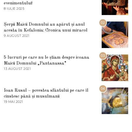
evenimentului!
8 IULIE 2025
1
0
I
U
02
Șerpii Maicii Domnului au apărut și anul
L
acesta în Kefalonia: Cronica unui miracol
I
E
9 AUGUST 2021
2
2
7
0
M
2
A
5
R
03
5 lucruri pe care nu le știam despre icoana
T
I
Maicii Domnului „Pantanassa”
E
13 AUGUST 2021
1
2
3
0
A
2
U
2
G
04
Ioan Rusul – povestea sfântului pe care îl
U
S
cinstesc până și musulmanii
T
19 MAI 2021
1
2
9
0
M
2
A
1
I
2
0