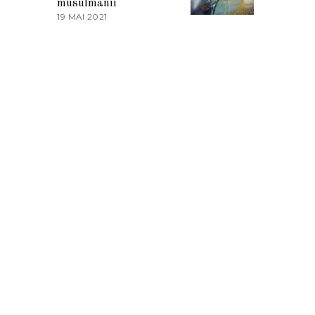
musulmanii
T
19 MAI 2021
1
2
9
0
M
2
A
1
I
2
0
2
1