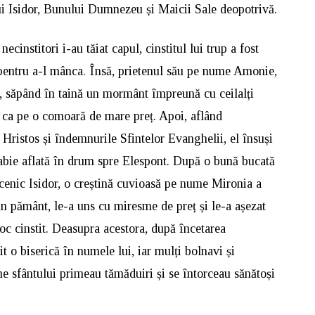
ui Isidor, Bunului Dumnezeu și Maicii Sale deopotrivă.
ecinstitori i-au tăiat capul, cinstitul lui trup a fost
e pentru a-l mânca. Însă, prietenul său pe nume Amonie,
 și, săpând în taină un mormânt împreună cu ceilalți
, ca pe o comoară de mare preț. Apoi, aflând
 Hristos și îndemnurile Sfintelor Evanghelii, el însuși
abie aflată în drum spre Elespont. După o bună bucată
cenic Isidor, o creștină cuvioasă pe nume Mironia a
in pământ, le-a uns cu miresme de preț și le-a așezat
loc cinstit. Deasupra acestora, după încetarea
it o biserică în numele lui, iar mulți bolnavi și
ne sfântului primeau tămăduiri și se întorceau sănătoși