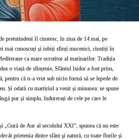
de pretutindeni îl cinstesc, în ziua de 14 mai, pe
 mai cunoscuți și iubiți sfinți mucenici, cinstiți în
Mediterane ca mare ocrotitor al marinarilor. Tradiția
dus o viață de sfințenie, Sfântul Isidor a fost prins,
mă, pentru că n-a vrut sub nicio formă să se lepede de
en. Și odată cu martiriul a venit și minunea: se spune
ângă pur și simplu, îndurerați de cele pe care le
și „Gură de Aur al secolului XXI”, spunea că nu este
cât prietenia dintre sfânt şi natură, cu toate florile și