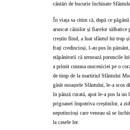
cântări de bucurie închinate Sfântul
În viața sa citim că, după ce păgânii n
aruncat câinilor și fiarelor sălbatic
creștin fiind, a luat sfântul lui trup
frați credincioși, l-au pus în pământ
stăpânitorii că urmează poruncile lui
a primit cununa muceniciei pe o cor
de timp de la martiriul Sfântului Mu
găsit moaștele Sfântului, le-a scos d
în pânză curată, apoi le-a pus la un 
prigoanei împotriva creștinilor, a zid
neputincioși care veneau să se închi
la casele lor.