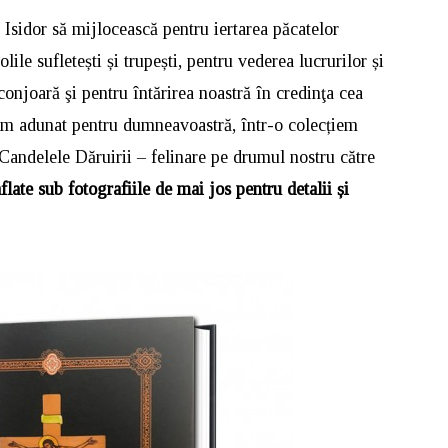
 Isidor să mijlocească pentru iertarea păcatelor
lile sufletești și trupești, pentru vederea lucrurilor și
onjoară şi pentru întărirea noastră în credinţa cea
, am adunat pentru dumneavoastră, într-o colecțiem
 Candelele Dăruirii – felinare pe drumul nostru către
flate sub fotografiile de mai jos pentru detalii și