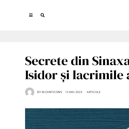
Secrete din Sinax
Isidor și lacrimile
BY
BIZANTICONS
13 MAI 2023
1
ARTICOLE
3
M
A
I
2
0
2
3