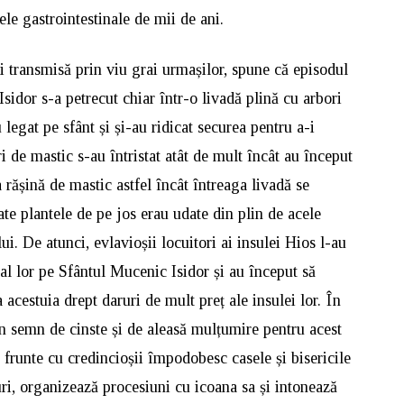
e gastrointestinale de mii de ani.
 și transmisă prin viu grai urmașilor, spune că episodul
 Isidor s-a petrecut chiar într-o livadă plină cu arbori
u legat pe sfânt și și-au ridicat securea pentru a-i
i de mastic s-au întristat atât de mult încât au început
rășină de mastic astfel încât întreaga livadă se
te plantele de pe jos erau udate din plin de acele
ui. De atunci, evlavioșii locuitori ai insulei Hios l-au
al lor pe Sfântul Mucenic Isidor și au început să
acestuia drept daruri de mult preț ale insulei lor. În
 în semn de cinste și de aleasă mulțumire pentru acest
n frunte cu credincioșii împodobesc casele și bisericile
i, organizează procesiuni cu icoana sa și intonează