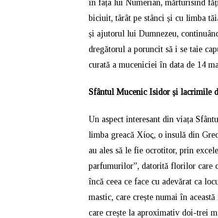
în fața lui Numerian, mărturisind făți
biciuit, târât pe stânci și cu limba t
și ajutorul lui Dumnezeu, continuând
dregătorul a poruncit să i se taie ca
curată a muceniciei în data de 14 ma
Sfântul Mucenic Isidor și lacrimile 
Un aspect interesant din viața Sfântul
limba greacă Χίος, o insulă din Grec
au ales să le fie ocrotitor, prin exce
parfumurilor”, datorită florilor care c
încă ceea ce face cu adevărat ca locu
mastic, care crește numai în această 
care crește la aproximativ doi-trei m