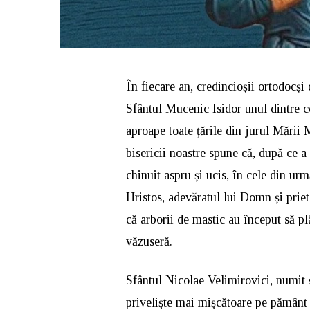
În fiecare an, credincioșii ortodocși 
Sfântul Mucenic Isidor unul dintre cei
aproape toate țările din jurul Mării 
bisericii noastre spune că, după ce a 
chinuit aspru și ucis, în cele din ur
Hristos, adevăratul lui Domn și priet
că arborii de mastic au început să pl
văzuseră.
Sfântul Nicolae Velimirovici, numit 
privelişte mai mişcătoare pe pământ de