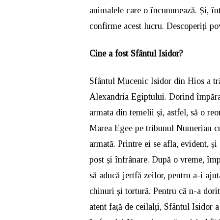
animalele care o încununează. Și, în
confirme acest lucru. Descoperiți pov
Cine a fost Sfântul Isidor?
Sfântul Mucenic Isidor din Hios a tră
Alexandria Egiptului. Dorind împăra
armata din temelii și, astfel, să o re
Marea Egee pe tribunul Numerian cu p
armată. Printre ei se afla, evident, ș
post și înfrânare. După o vreme, împă
să aducă jertfă zeilor, pentru a-i ajut
chinuri și tortură. Pentru că n-a dori
atent față de ceilalți, Sfântul Isidor 