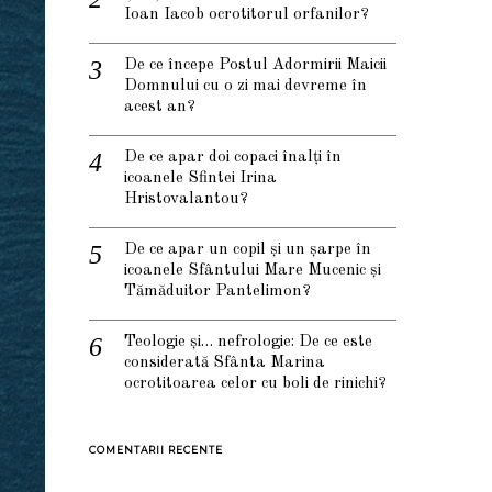
Ioan Iacob ocrotitorul orfanilor?
De ce începe Postul Adormirii Maicii
Domnului cu o zi mai devreme în
acest an?
De ce apar doi copaci înalți în
icoanele Sfintei Irina
Hristovalantou?
De ce apar un copil și un șarpe în
icoanele Sfântului Mare Mucenic și
Tămăduitor Pantelimon?
Teologie și… nefrologie: De ce este
considerată Sfânta Marina
ocrotitoarea celor cu boli de rinichi?
COMENTARII RECENTE