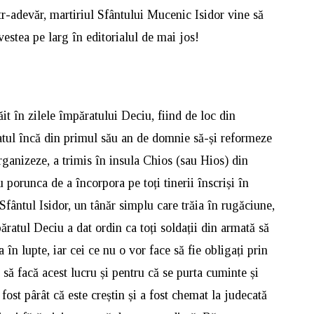
tr-adevăr, martiriul Sfântului Mucenic Isidor vine să
estea pe larg în editorialul de mai jos!
it în zilele împăratului Deciu, fiind de loc din
tul încă din primul său an de domnie să-și reformeze
organizeze, a trimis în insula Chios (sau Hios) din
orunca de a încorpora pe toți tinerii înscriși în
i Sfântul Isidor, un tânăr simplu care trăia în rugăciune,
ratul Deciu a dat ordin ca toți soldații din armată să
a în lupte, iar cei ce nu o vor face să fie obligați prin
t să facă acest lucru și pentru că se purta cuminte și
a fost pârât că este creștin și a fost chemat la judecată