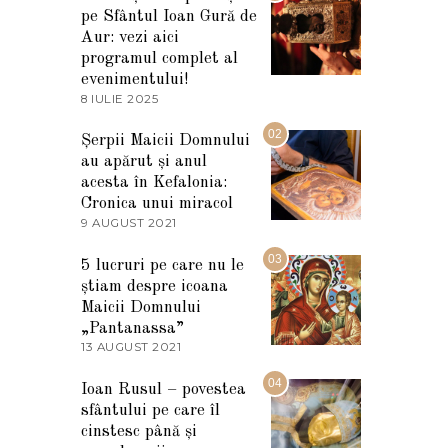
pe Sfântul Ioan Gură de
Aur: vezi aici
programul complet al
evenimentului!
8 IULIE 2025
1
0
I
02
Șerpii Maicii Domnului
U
au apărut și anul
L
I
acesta în Kefalonia:
E
Cronica unui miracol
2
9 AUGUST 2021
2
0
7
2
M
03
5
5 lucruri pe care nu le
A
știam despre icoana
R
T
Maicii Domnului
I
„Pantanassa”
E
13 AUGUST 2021
1
2
3
0
A
04
2
Ioan Rusul – povestea
U
2
sfântului pe care îl
G
U
cinstesc până și
S