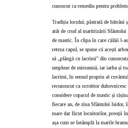
cunoscut ca remediu pentru problemel
Tradiția locului, păstrată de bătrâni
atât de crud al martirizării Sfântului
de mastic. În clipa în care călăii l-a
reteza capul, se spune că acești arbor
să „plângă cu lacrimi” din cunoscuta 
umpluse de mireasmă, iar iarba și toa
lacrimi, în sensul propriu al cuvântul
recunoscut ca ocrotitor duhovnicesc 
considere copacul de mastic și rășina 
fiecare an, de ziua Sfântului Isidor,
mare dar făcut locuitorilor, preoții î
așa cum se întâmplă la marile hramur