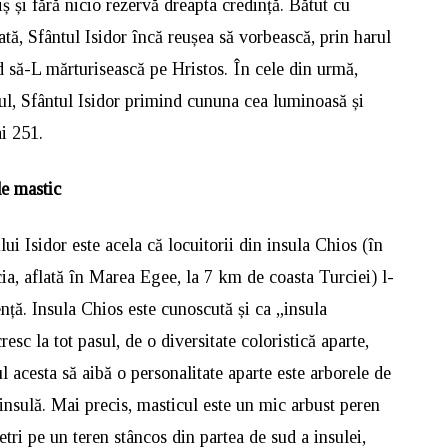
ș și fără nicio rezervă dreapta credință. Bătut cu
ăiată, Sfântul Isidor încă reușea să vorbească, prin harul
 să-L mărturisească pe Hristos. În cele din urmă,
pul, Sfântul Isidor primind cununa cea luminoasă și
i 251.
de mastic
ui Isidor este acela că locuitorii din insula Chios (în
ia, aflată în Marea Egee, la 7 km de coasta Turciei) l-
lență. Insula Chios este cunoscută și ca „insula
resc la tot pasul, de o diversitate coloristică aparte,
l acesta să aibă o personalitate aparte este arborele de
insulă. Mai precis, masticul este un mic arbust peren
etri pe un teren stâncos din partea de sud a insulei,