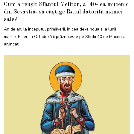
M
Cum a reușit Sfântul Meliton, al 40-lea mucenic
A
R
din Sevastia, să câștige Raiul datorită mamei
T
I
sale?
E
2
0
An de an, la începutul primăverii, în cea de-a noua zi a lunii
2
3
martie, Biserica Ortodoxă îi prăznuiește pe Sfintii 40 de Mucenici,
aruncați