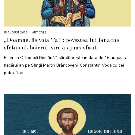
15 AUGUST 2023
1
ARTICOLE
5
„Doamne, fie voia Ta!”: povestea lui Ianache
A
U
sfetnicul, boierul care a ajuns sfânt
G
U
S
Biserica Ortodoxă Română îi sărbătoreşte în data de 16 august a
T
2
fiecărui an pe Sfinţii Martiri Brâncoveni: Constantin Vodă cu cei
0
2
patru fii ai
3