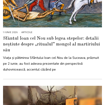
1 IUNIE 2026
1
ARTICOLE
I
Sfântul Ioan cel Nou sub legea stepelor: detalii
U
N
neștiute despre „ritualul” mongol al martiriului
I
E
său
2
0
2
Viața și pătimirea Sfântului Ioan cel Nou de la Suceava, prăznuit
6
pe 2 iunie, au fost adesea prezentate din perspectivă
duhovnicească, accentul căzând pe