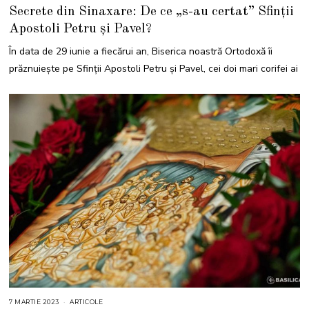
5
Secrete din Sinaxare: De ce „s-au certat” Sfinții
I
U
Apostoli Petru și Pavel?
N
I
E
În data de 29 iunie a fiecărui an, Biserica noastră Ortodoxă îi
2
0
prăznuiește pe Sfinții Apostoli Petru și Pavel, cei doi mari corifei ai
2
5
7 MARTIE 2023
7
ARTICOLE