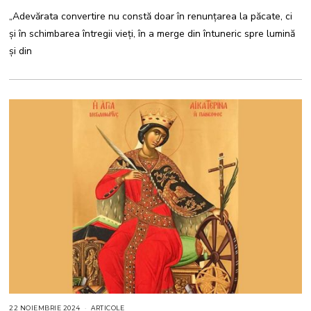
A
„Adevărata convertire nu constă doar în renunțarea la păcate, ci
R
I
și în schimbarea întregii vieți, în a merge din întuneric spre lumină
E
2
și din
0
2
5
22 NOIEMBRIE 2024
2
ARTICOLE