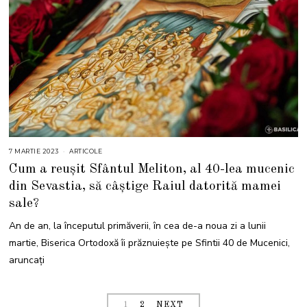
7 MARTIE 2023
7
ARTICOLE
M
Cum a reușit Sfântul Meliton, al 40-lea mucenic
A
R
din Sevastia, să câștige Raiul datorită mamei
T
I
sale?
E
2
0
An de an, la începutul primăverii, în cea de-a noua zi a lunii
2
3
martie, Biserica Ortodoxă îi prăznuiește pe Sfintii 40 de Mucenici,
aruncați
1
2
NEXT