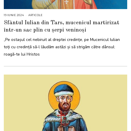
19 IUNIE 2024
1
ARTICOLE
9
Sfântul Iulian din Tars, mucenicul martirizat
I
U
într-un sac plin cu șerpi veninoși
N
I
E
„Pe ostaşul cel nebiruit al dreptei credinţe, pe Mucenicul Iulian
2
0
toţi cu credinţă să-l lăudăm astăzi şi să strigăm către dânsul:
2
4
roagă-te lui Hristos