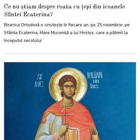
2
Ce nu știam despre roata cu țepi din icoanele
N
O
Sfintei Ecaterina?
I
E
M
Biserica Ortodoxă o cinstește în fiecare an, pe 25 noiembrie, pe
B
R
Sfânta Ecaterina, Mare Muceniță a lui Hristos, care a pătimit la
I
E
începutul secolului
2
0
2
4