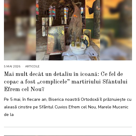
5 MAI 2026
5
ARTICOLE
M
Mai mult decât un detaliu în icoană: Ce fel de
A
I
copac a fost „complicele” martiriului Sfântului
2
0
Efrem cel Nou?
2
6
Pe 5 mai, în fiecare an, Biserica noastră Ortodoxă îl prăznuiește cu
aleasă cinstire pe Sfântul Cuvios Efrem cel Nou, Marele Mucenic
de la