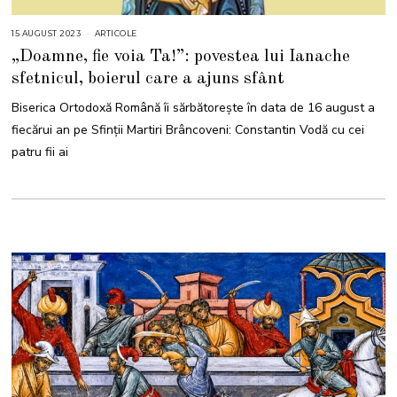
15 AUGUST 2023
1
ARTICOLE
5
„Doamne, fie voia Ta!”: povestea lui Ianache
A
U
sfetnicul, boierul care a ajuns sfânt
G
U
S
Biserica Ortodoxă Română îi sărbătoreşte în data de 16 august a
T
2
fiecărui an pe Sfinţii Martiri Brâncoveni: Constantin Vodă cu cei
0
2
patru fii ai
3