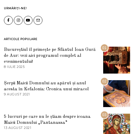
URMĂRIȚI-NE!
ARTICOLE POPULARE
01
Bucureștiul îl primește pe Sfântul Ioan Gură
de Aur: vezi aici programul complet al
evenimentului!
8 IULIE 2025
1
0
I
U
02
Șerpii Maicii Domnului au apărut și anul
L
acesta în Kefalonia: Cronica unui miracol
I
E
9 AUGUST 2021
2
2
7
0
M
2
A
5
R
03
5 lucruri pe care nu le știam despre icoana
T
I
Maicii Domnului „Pantanassa”
E
13 AUGUST 2021
1
2
3