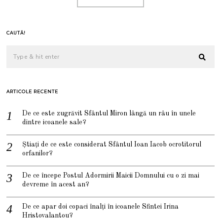
CAUTĂ!
ARTICOLE RECENTE
De ce este zugrăvit Sfântul Miron lângă un râu în unele
dintre icoanele sale?
Știați de ce este considerat Sfântul Ioan Iacob ocrotitorul
orfanilor?
De ce începe Postul Adormirii Maicii Domnului cu o zi mai
devreme în acest an?
De ce apar doi copaci înalți în icoanele Sfintei Irina
Hristovalantou?