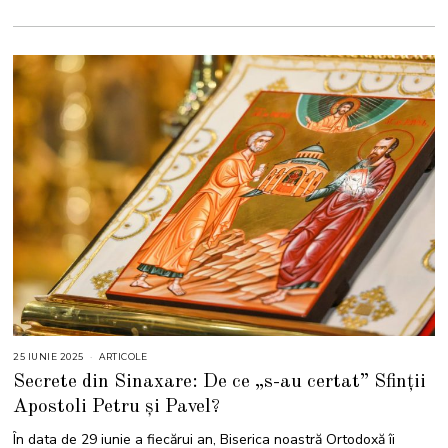
25 IUNIE 2025
2
ARTICOLE
5
Secrete din Sinaxare: De ce „s-au certat” Sfinții
I
U
Apostoli Petru și Pavel?
N
I
E
În data de 29 iunie a fiecărui an, Biserica noastră Ortodoxă îi
2