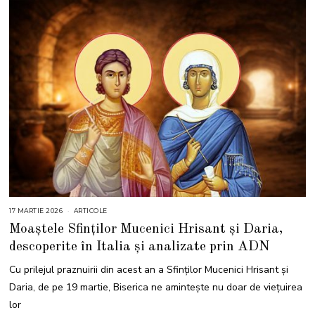
17 MARTIE 2026
1
ARTICOLE
7
Moaștele Sfinților Mucenici Hrisant și Daria,
M
A
descoperite în Italia și analizate prin ADN
R
T
I
Cu prilejul praznuirii din acest an a Sfinților Mucenici Hrisant și
E
2
Daria, de pe 19 martie, Biserica ne amintește nu doar de viețuirea
0
2
lor
6