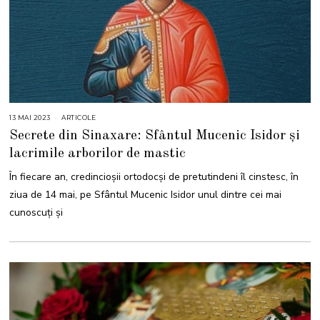
13 MAI 2023
1
ARTICOLE
3
Secrete din Sinaxare: Sfântul Mucenic Isidor și
M
A
lacrimile arborilor de mastic
I
2
0
În fiecare an, credincioșii ortodocși de pretutindeni îl cinstesc, în
2
3
ziua de 14 mai, pe Sfântul Mucenic Isidor unul dintre cei mai
cunoscuți și