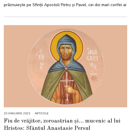
0
prăznuiește pe Sfinții Apostoli Petru și Pavel, cei doi mari corifei ai
2
5
20 IANUARIE 2025
2
ARTICOLE
0
Fiu de vrăjitor, zoroastrian și… mucenic al lui
I
A
Hristos: Sfântul Anastasie Persul
N
U