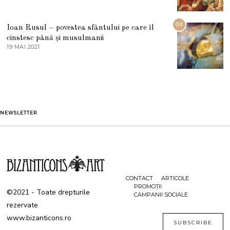
0
A
2
U
2
G
04
Ioan Rusul – povestea sfântului pe care îl
U
S
cinstesc până și musulmanii
T
19 MAI 2021
1
2
9
0
M
2
A
1
I
2
0
2
1
NEWSLETTER
CONTACT
ARTICOLE
PROMOȚII
©2021 - Toate drepturile
CAMPANII SOCIALE
rezervate
www.bizanticons.ro
SUBSCRIBE