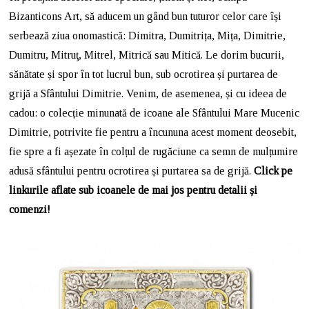
Bizanticons Art, să aducem un gând bun tuturor celor care își
serbează ziua onomastică: Dimitra, Dumitrița, Mița, Dimitrie,
Dumitru, Mitruţ, Mitrel, Mitrică sau Mitică. Le dorim bucurii,
sănătate și spor în tot lucrul bun, sub ocrotirea și purtarea de
grijă a Sfântului Dimitrie. Venim, de asemenea, și cu ideea de
cadou: o colecție minunată de icoane ale Sfântului Mare Mucenic
Dimitrie, potrivite fie pentru a încununa acest moment deosebit,
fie spre a fi așezate în colțul de rugăciune ca semn de mulțumire
adusă sfântului pentru ocrotirea și purtarea sa de grijă.
Click pe
linkurile aflate sub icoanele de mai jos pentru detalii și
comenzi!