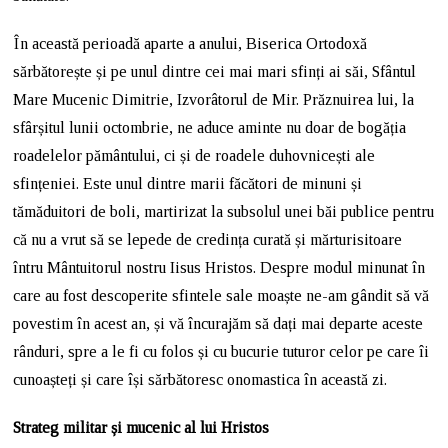
În această perioadă aparte a anului, Biserica Ortodoxă
sărbătorește și pe unul dintre cei mai mari sfinți ai săi, Sfântul
Mare Mucenic Dimitrie, Izvorâtorul de Mir. Prăznuirea lui, la
sfârșitul lunii octombrie, ne aduce aminte nu doar de bogăția
roadelelor pământului, ci și de roadele duhovnicești ale
sfințeniei. Este unul dintre marii făcători de minuni și
tămăduitori de boli, martirizat la subsolul unei băi publice pentru
că nu a vrut să se lepede de credința curată și mărturisitoare
întru Mântuitorul nostru Iisus Hristos. Despre modul minunat în
care au fost descoperite sfintele sale moaște ne-am gândit să vă
povestim în acest an, și vă încurajăm să dați mai departe aceste
rânduri, spre a le fi cu folos și cu bucurie tuturor celor pe care îi
cunoașteți și care își sărbătoresc onomastica în această zi.
Strateg militar și mucenic al lui Hristos