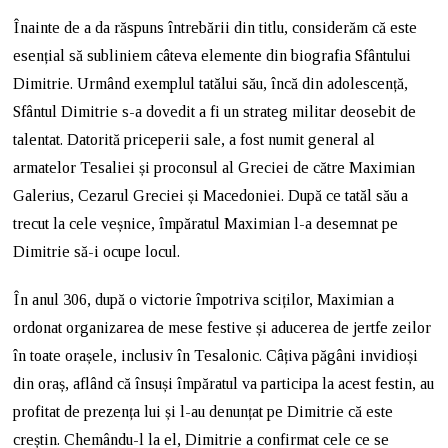
Înainte de a da răspuns întrebării din titlu, considerăm că este
esențial să subliniem câteva elemente din biografia Sfântului
Dimitrie. Urmând exemplul tatălui său, încă din adolescență,
Sfântul Dimitrie s-a dovedit a fi un strateg militar deosebit de
talentat. Datorită priceperii sale, a fost numit general al
armatelor Tesaliei și proconsul al Greciei de către Maximian
Galerius, Cezarul Greciei și Macedoniei. După ce tatăl său a
trecut la cele veșnice, împăratul Maximian l-a desemnat pe
Dimitrie să-i ocupe locul.
În anul 306, după o victorie împotriva sciților, Maximian a
ordonat organizarea de mese festive și aducerea de jertfe zeilor
în toate orașele, inclusiv în Tesalonic. Câțiva păgâni invidioși
din oraș, aflând că însuși împăratul va participa la acest festin, au
profitat de prezența lui și l-au denunțat pe Dimitrie că este
creștin. Chemându-l la el, Dimitrie a confirmat cele ce se