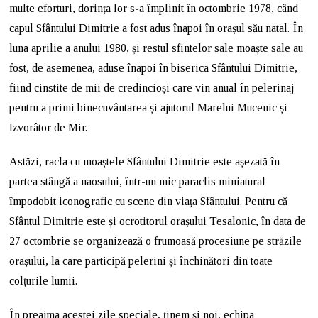
multe eforturi, dorința lor s-a împlinit în octombrie 1978, când
capul Sfântului Dimitrie a fost adus înapoi în orașul său natal. În
luna aprilie a anului 1980, și restul sfintelor sale moaște sale au
fost, de asemenea, aduse înapoi în biserica Sfântului Dimitrie,
fiind cinstite de mii de credincioși care vin anual în pelerinaj
pentru a primi binecuvântarea și ajutorul Marelui Mucenic și
Izvorâtor de Mir.
Astăzi, racla cu moaștele Sfântului Dimitrie este așezată în
partea stângă a naosului, într-un mic paraclis miniatural
împodobit iconografic cu scene din viața Sfântului. Pentru că
Sfântul Dimitrie este și ocrotitorul orașului Tesalonic, în data de
27 octombrie se organizează o frumoasă procesiune pe străzile
orașului, la care participă pelerini și închinători din toate
colțurile lumii.
În preajma acestei zile speciale, ținem și noi, echipa