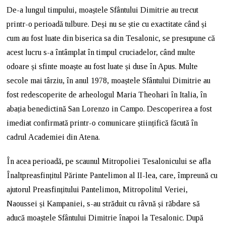
De-a lungul timpului, moaștele Sfântului Dimitrie au trecut
printr-o perioadă tulbure. Deși nu se știe cu exactitate când și
cum au fost luate din biserica sa din Tesalonic, se presupune că
acest lucru s-a întâmplat în timpul cruciadelor, când multe
odoare și sfinte moaște au fost luate și duse în Apus. Multe
secole mai târziu, în anul 1978, moaștele Sfântului Dimitrie au
fost redescoperite de arheologul Maria Theohari în Italia, în
abația benedictină San Lorenzo in Campo. Descoperirea a fost
imediat confirmată printr-o comunicare științifică făcută în
cadrul Academiei din Atena.
În acea perioadă, pe scaunul Mitropoliei Tesalonicului se afla
Înaltpreasfințitul Părinte Pantelimon al II-lea, care, împreună cu
ajutorul Preasfințitului Pantelimon, Mitropolitul Veriei,
Naoussei și Kampaniei, s-au străduit cu râvnă și răbdare să
aducă moaștele Sfântului Dimitrie înapoi la Tesalonic. După