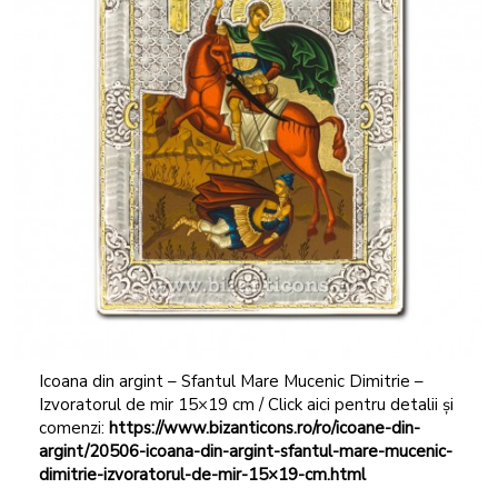
Icoana din argint – Sfantul Mare Mucenic Dimitrie –
Izvoratorul de mir 15×19 cm / Click aici pentru detalii și
comenzi:
https://www.bizanticons.ro/ro/icoane-din-
argint/20506-icoana-din-argint-sfantul-mare-mucenic-
dimitrie-izvoratorul-de-mir-15×19-cm.html