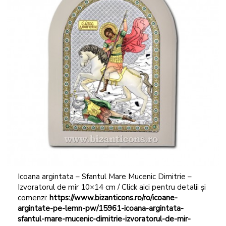
Icoana argintata – Sfantul Mare Mucenic Dimitrie –
Izvoratorul de mir 10×14 cm / Click aici pentru detalii și
comenzi:
https://www.bizanticons.ro/ro/icoane-
argintate-pe-lemn-pw/15961-icoana-argintata-
sfantul-mare-mucenic-dimitrie-izvoratorul-de-mir-