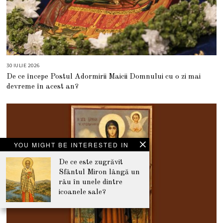
30 IULIE 2026
3
0
De ce începe Postul Adormirii Maicii Domnului cu o zi mai
I
U
devreme în acest an?
L
I
E
2
0
2
6
YOU MIGHT BE INTERESTED IN
De ce este zugrăvit
Sfântul Miron lângă un
râu în unele dintre
icoanele sale?