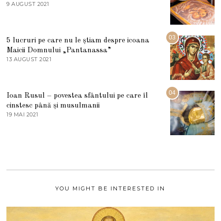
E
9 AUGUST 2021
2
2
7
0
M
2
A
5
R
03
5 lucruri pe care nu le știam despre icoana
T
I
Maicii Domnului „Pantanassa”
E
13 AUGUST 2021
1
2
3
0
A
2
U
2
G
04
Ioan Rusul – povestea sfântului pe care îl
U
S
cinstesc până și musulmanii
T
19 MAI 2021
1
2
9
0
M
2
A
1
I
2
0
2
1
YOU MIGHT BE INTERESTED IN