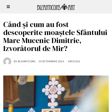
Când și cum au fost
descoperite moaștele Sfântului
Mare Mucenic Dimitrie,
Izvorâtorul de Mir?
BY
BIZANTICONS
25 OCTOMBRIE 2024
2
ARTICOLE
5
O
C
T
O
M
B
R
I
E
2
0
2
4