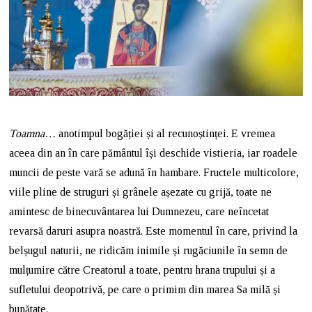
Toamna…
anotimpul bogăției și al recunoștinței. E vremea
aceea din an în care pământul își deschide vistieria, iar roadele
muncii de peste vară se adună în hambare. Fructele multicolore,
viile pline de struguri și grânele așezate cu grijă, toate ne
amintesc de binecuvântarea lui Dumnezeu, care neîncetat
revarsă daruri asupra noastră. Este momentul în care, privind la
belșugul naturii, ne ridicăm inimile și rugăciunile în semn de
mulțumire către Creatorul a toate, pentru hrana trupului și a
sufletului deopotrivă, pe care o primim din marea Sa milă și
bunătate.