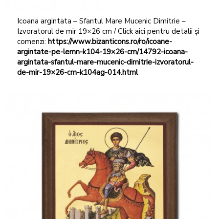
Icoana argintata – Sfantul Mare Mucenic Dimitrie –
Izvoratorul de mir 19×26 cm / Click aici pentru detalii și
comenzi:
https://www.bizanticons.ro/ro/icoane-
argintate-pe-lemn-k104-19×26-cm/14792-icoana-
argintata-sfantul-mare-mucenic-dimitrie-izvoratorul-
de-mir-19×26-cm-k104ag-014.html