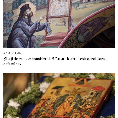
3 AUGUST 2026
3
A
Știați de ce este considerat Sfântul Ioan Iacob ocrotitorul
U
G
orfanilor?
U
S
T
2
0
2
6