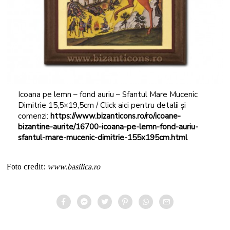
Icoana pe lemn – fond auriu – Sfantul Mare Mucenic
Dimitrie 15,5×19,5cm / Click aici pentru detalii și
comenzi:
https://www.bizanticons.ro/ro/icoane-
bizantine-aurite/16700-icoana-pe-lemn-fond-auriu-
sfantul-mare-mucenic-dimitrie-155x195cm.html
Foto credit:
www.basilica.ro