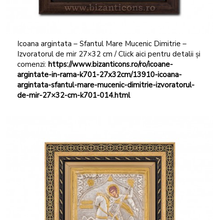
Icoana argintata – Sfantul Mare Mucenic Dimitrie –
Izvoratorul de mir 27×32 cm / Click aici pentru detalii și
comenzi:
https://www.bizanticons.ro/ro/icoane-
argintate-in-rama-k701-27x32cm/13910-icoana-
argintata-sfantul-mare-mucenic-dimitrie-izvoratorul-
de-mir-27×32-cm-k701-014.html