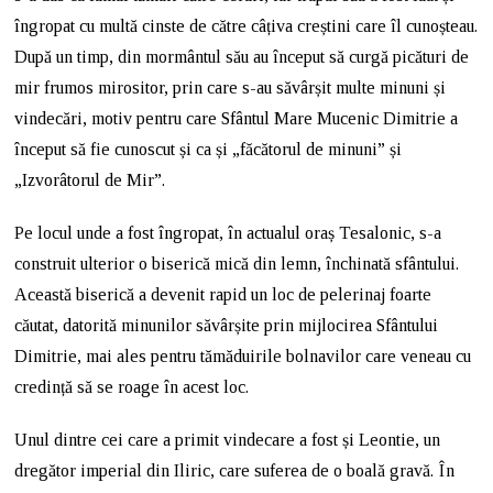
îngropat cu multă cinste de către câțiva creștini care îl cunoșteau.
După un timp, din mormântul său au început să curgă picături de
mir frumos mirositor, prin care s-au săvârșit multe minuni și
vindecări, motiv pentru care Sfântul Mare Mucenic Dimitrie a
început să fie cunoscut și ca și „făcătorul de minuni” și
„Izvorâtorul de Mir”.
Pe locul unde a fost îngropat, în actualul oraș Tesalonic, s-a
construit ulterior o biserică mică din lemn, închinată sfântului.
Această biserică a devenit rapid un loc de pelerinaj foarte
căutat, datorită minunilor săvârșite prin mijlocirea Sfântului
Dimitrie, mai ales pentru tămăduirile bolnavilor care veneau cu
credință să se roage în acest loc.
Unul dintre cei care a primit vindecare a fost și Leontie, un
dregător imperial din Iliric, care suferea de o boală gravă. În