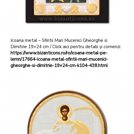
Icoana metal – Sfintii Mari Mucenici Gheorghe si
Dimitrie 19×24 cm / Click aici pentru detalii și comenzi:
https://www.bizanticons.ro/ro/icoana-metal-pe-
lemn/17664-icoana-metal-sfintii-mari-mucenici-
gheorghe-si-dimitrie-19×24-cm-k104-438.html