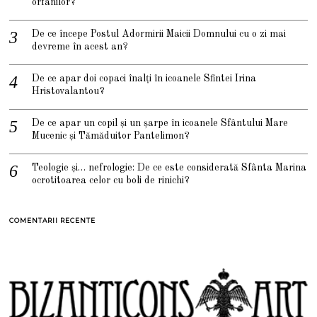
orfanilor?
De ce începe Postul Adormirii Maicii Domnului cu o zi mai
devreme în acest an?
De ce apar doi copaci înalți în icoanele Sfintei Irina
Hristovalantou?
De ce apar un copil și un șarpe în icoanele Sfântului Mare
Mucenic și Tămăduitor Pantelimon?
Teologie și… nefrologie: De ce este considerată Sfânta Marina
ocrotitoarea celor cu boli de rinichi?
COMENTARII RECENTE