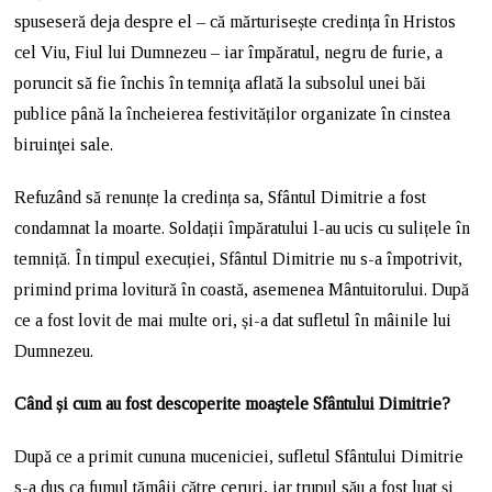
spuseseră deja despre el – că mărturisește credința în Hristos
cel Viu, Fiul lui Dumnezeu – iar împăratul, negru de furie, a
poruncit să fie închis în temniţa aflată la subsolul unei băi
publice până la încheierea festivităților organizate în cinstea
biruinţei sale.
Refuzând să renunțe la credința sa, Sfântul Dimitrie a fost
condamnat la moarte. Soldații împăratului l-au ucis cu sulițele în
temniță. În timpul execuției, Sfântul Dimitrie nu s-a împotrivit,
primind prima lovitură în coastă, asemenea Mântuitorului. După
ce a fost lovit de mai multe ori, și-a dat sufletul în mâinile lui
Dumnezeu.
C
ând și cum au fost descoperite moaștele Sfântului Dimitrie?
După ce a primit cununa muceniciei, sufletul Sfântului Dimitrie
s-a dus ca fumul tămâii către ceruri, iar trupul său a fost luat și