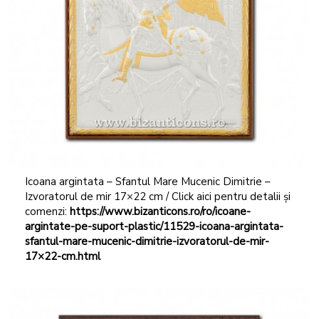
Icoana argintata – Sfantul Mare Mucenic Dimitrie –
Izvoratorul de mir 17×22 cm / Click aici pentru detalii și
comenzi:
https://www.bizanticons.ro/ro/icoane-
argintate-pe-suport-plastic/11529-icoana-argintata-
sfantul-mare-mucenic-dimitrie-izvoratorul-de-mir-
17×22-cm.html