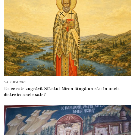
5 AUGUST 2026
5
A
De ce este zugrăvit Sfântul Miron lângă un râu în unele
U
G
dintre icoanele sale?
U
S
T
2
0
2
6