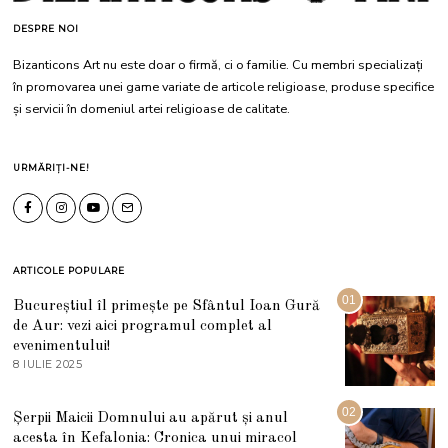
DESPRE NOI
Bizanticons Art nu este doar o firmă, ci o familie. Cu membri specializați
în promovarea unei game variate de articole religioase, produse specifice
și servicii în domeniul artei religioase de calitate.
URMĂRIȚI-NE!
ARTICOLE POPULARE
01
Bucureștiul îl primește pe Sfântul Ioan Gură
de Aur: vezi aici programul complet al
evenimentului!
8 IULIE 2025
1
0
I
U
02
Șerpii Maicii Domnului au apărut și anul
L
acesta în Kefalonia: Cronica unui miracol
I