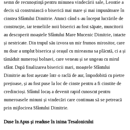
semn de recunoștință pentru minunea vindecării sale, Leontie a
decis să construiască o biserică mai mare și mai impunătoare în
cinstea Sfântului Dimitrie. Atunci când s-au început lucrările de
construcție, iar temeliile noii biserici au fost săpate, muncitorii
au descoperit moaștele Sfântului Mare Mucenic Dimitrie, intacte
și nestricate. Din trupul său izvora un mir frumos mirositor, care
nu doar a umplut biserica și orașul cu mireasma sa plăcută, ci a și
tămăduit numeroși bolnavi, care veneau și se ungeau cu mirul
sfânt. După finalizarea bisericii mari, moaștele Sfântului
Dimitrie au fost așezate într-o raclă de aur, împodobită cu pietre
prețioase, și au fost puse la loc de cinste pentru a fi cinstite de
credincioși. Sfântul locaș a devenit rapid cunoscut pentru
numeroasele minuni și vindecări care continuau să se petreacă
prin mijlocirea Sfântului Dimitrie.
Duse în Apus și readuse în inima Tesalonicului