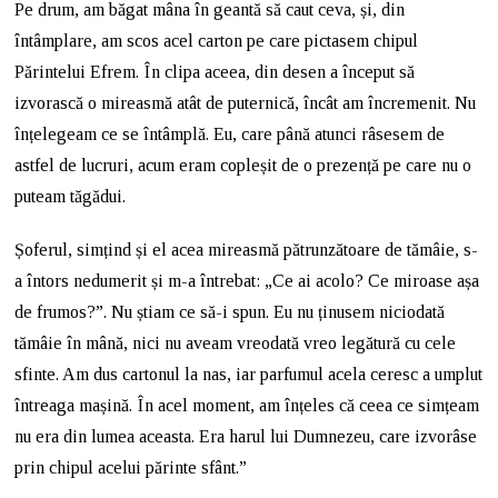
Pe drum, am băgat mâna în geantă să caut ceva, și, din
întâmplare, am scos acel carton pe care pictasem chipul
Părintelui Efrem. În clipa aceea, din desen a început să
izvorască o mireasmă atât de puternică, încât am încremenit. Nu
înțelegeam ce se întâmplă. Eu, care până atunci râsesem de
astfel de lucruri, acum eram copleșit de o prezență pe care nu o
puteam tăgădui.
Șoferul, simțind și el acea mireasmă pătrunzătoare de tămâie, s-
a întors nedumerit și m-a întrebat: „Ce ai acolo? Ce miroase așa
de frumos?”. Nu știam ce să-i spun. Eu nu ținusem niciodată
tămâie în mână, nici nu aveam vreodată vreo legătură cu cele
sfinte. Am dus cartonul la nas, iar parfumul acela ceresc a umplut
întreaga mașină. În acel moment, am înțeles că ceea ce simțeam
nu era din lumea aceasta. Era harul lui Dumnezeu, care izvorâse
prin chipul acelui părinte sfânt.”