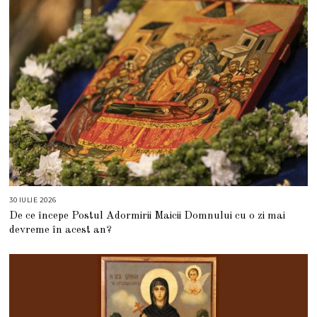
0
2
6
30 IULIE 2026
3
0
De ce începe Postul Adormirii Maicii Domnului cu o zi mai
I
U
devreme în acest an?
L
I
E
2
0
2
6