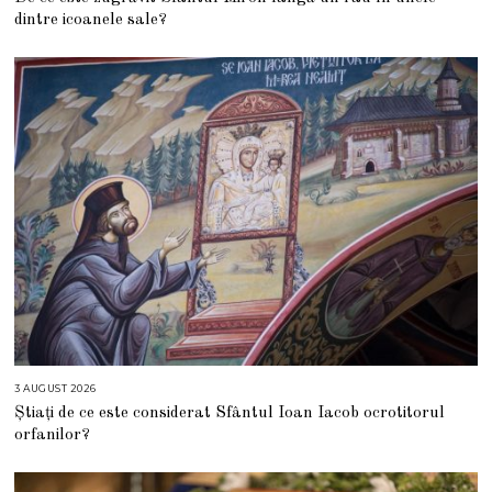
G
dintre icoanele sale?
U
S
T
2
0
2
6
3 AUGUST 2026
3
A
Știați de ce este considerat Sfântul Ioan Iacob ocrotitorul
U
G
orfanilor?
U
S
T
2