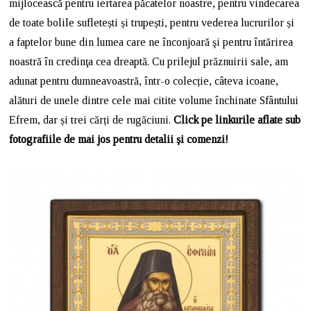
mijlocească pentru iertarea păcatelor noastre, pentru vindecarea
de toate bolile sufletești și trupești, pentru vederea lucrurilor și
a faptelor bune din lumea care ne înconjoară şi pentru întărirea
noastră în credinţa cea dreaptă. Cu prilejul prăznuirii sale, am
adunat pentru dumneavoastră, într-o colecție, câteva icoane,
alături de unele dintre cele mai citite volume închinate Sfântului
Efrem, dar și trei cărți de rugăciuni.
Click pe linkurile aflate sub
fotografiile de mai jos pentru detalii și comenzi!