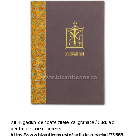
XII Rugaciuni de toate zilele, caligrafiate / Click aici
pentru detalii și comenzi:
https://www.bizanticons.ro/ro/carti-de-rugaciuni/23569-