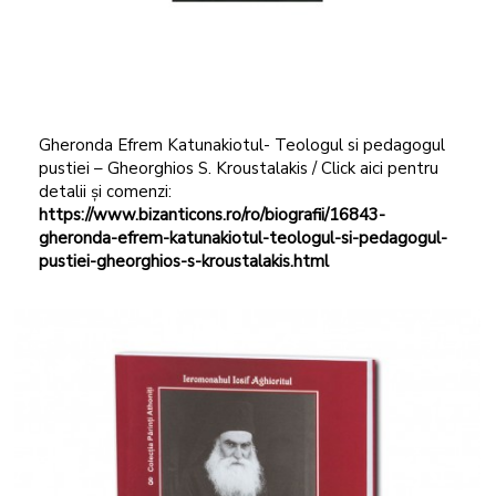
Gheronda Efrem Katunakiotul- Teologul si pedagogul
pustiei – Gheorghios S. Kroustalakis / Click aici pentru
detalii și comenzi:
https://www.bizanticons.ro/ro/biografii/16843-
gheronda-efrem-katunakiotul-teologul-si-pedagogul-
pustiei-gheorghios-s-kroustalakis.html