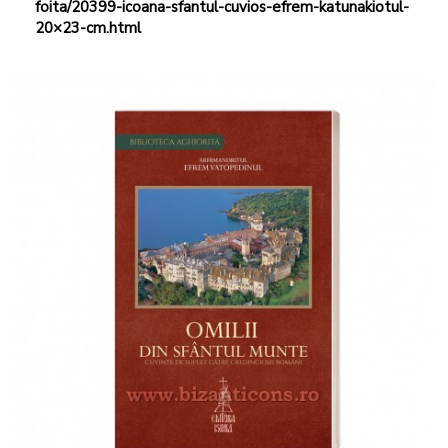
foita/20399-icoana-sfantul-cuvios-efrem-katunakiotul-
20×23-cm.html