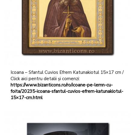
Icoana – Sfantul Cuvios Efrem Katunakiotul 15×17 cm /
Click aici pentru detalii și comenzi:
https://www.bizanticons.ro/ro/icoane-pe-lemn-cu-
foita/20235-icoana-sfantul-cuvios-efrem-katunakiotul-
15×17-cm.html