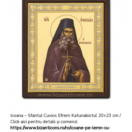
Icoana – Sfantul Cuvios Efrem Katunakiotul 20×23 cm /
Click aici pentru detalii și comenzi:
https://www.bizanticons.ro/ro/icoane-pe-lemn-cu-