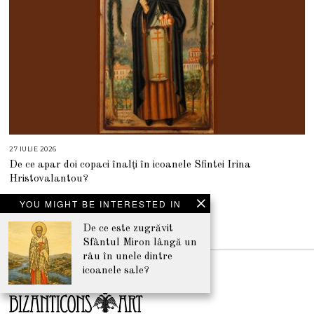
27 IULIE 2026
2
7
De ce apar doi copaci înalți în icoanele Sfintei Irina
I
U
Hristovalantou?
L
I
E
YOU MIGHT BE INTERESTED IN
2
0
2
De ce este zugrăvit
NEWSLETTER
6
Sfântul Miron lângă un
râu în unele dintre
icoanele sale?