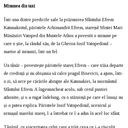
Minunea din taxi
Într-una dintre predicile sale la prăznuirea Sfântului Efrem
Katunakiotul, părintele Arhimandrit Efrem, starețul Sfintei Mari
Mănăstiri Vatoped din Muntele Athos a povestit o minune pe
care o știe, la rândul său, de la Gheron Iosif Vatopedinul –
martor al minunii, într-un fel.
Un tânăr – povestește părintele stareț Efrem – care trăia departe
de credință și nu obișnuia să calce pragul Bisericii, a ajuns, într-
o zi, să urce pe cărările abrupte ale Katunakiei, la mormântul
Sfântului Efrem. A îngenuncheat acolo, sub cerul pustiei
athonite, și s-a rugat îndelung, cu o stăruință pe care el însuși nu
și-o putea explica. Părintele Iosif Vatopedinul, ucenicul și
urmașul marelui stareț, l-a întrebat ce l-a adus în acel loc sfânt.
Tânărul, cu sinceritatea celui care a trăit ceva ce i-a răscolit