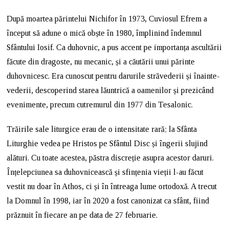
După moartea părintelui Nichifor în 1973, Cuviosul Efrem a
început să adune o mică obște în 1980, împlinind îndemnul
Sfântului Iosif. Ca duhovnic, a pus accent pe importanța ascultării
făcute din dragoste, nu mecanic, și a căutării unui părinte
duhovnicesc. Era cunoscut pentru darurile străvederii și înainte-
vederii, descoperind starea lăuntrică a oamenilor și prezicând
evenimente, precum cutremurul din 1977 din Tesalonic.
Trăirile sale liturgice erau de o intensitate rară; la Sfânta
Liturghie vedea pe Hristos pe Sfântul Disc și îngerii slujind
alături. Cu toate acestea, păstra discreție asupra acestor daruri.
Înțelepciunea sa duhovnicească și sfințenia vieții l-au făcut
vestit nu doar în Athos, ci și în întreaga lume ortodoxă. A trecut
la Domnul în 1998, iar în 2020 a fost canonizat ca sfânt, fiind
prăznuit în fiecare an pe data de 27 februarie.