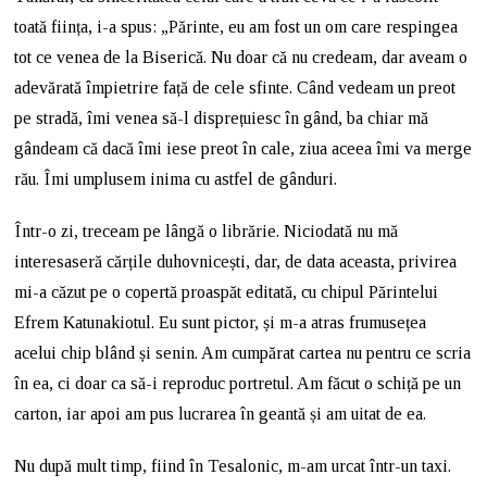
toată ființa, i-a spus: „Părinte, eu am fost un om care respingea
tot ce venea de la Biserică. Nu doar că nu credeam, dar aveam o
adevărată împietrire față de cele sfinte. Când vedeam un preot
pe stradă, îmi venea să-l disprețuiesc în gând, ba chiar mă
gândeam că dacă îmi iese preot în cale, ziua aceea îmi va merge
rău. Îmi umplusem inima cu astfel de gânduri.
Într-o zi, treceam pe lângă o librărie. Niciodată nu mă
interesaseră cărțile duhovnicești, dar, de data aceasta, privirea
mi-a căzut pe o copertă proaspăt editată, cu chipul Părintelui
Efrem Katunakiotul. Eu sunt pictor, și m-a atras frumusețea
acelui chip blând și senin. Am cumpărat cartea nu pentru ce scria
în ea, ci doar ca să-i reproduc portretul. Am făcut o schiță pe un
carton, iar apoi am pus lucrarea în geantă și am uitat de ea.
Nu după mult timp, fiind în Tesalonic, m-am urcat într-un taxi.