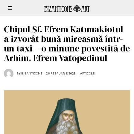
Chipul Sf. Efrem Katunakiotul
a izvorât bună mireasmă într-
un taxi – o minune povestită de
Arhim. Efrem Vatopedinul
BY
BIZANTICONS
26 FEBRUARIE 2025
2
ARTICOLE
6
F
E
B
R
U
A
R
I
E
2
0
2
5