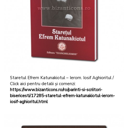
Staretul Efrem Katunakiotul – Ierom. Iosif Aghioritul /
Click aici pentru detalii și comenzi:
https://www.bizanticons.ro/ro/parinti-si-scriitori-
bisericesti/17285-staretul-efrem-katunakiotul-ierom-
iosif-aghioritul.html