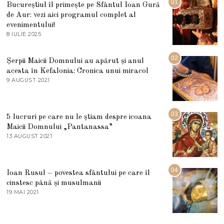
01
Bucureștiul îl primește pe Sfântul Ioan Gură
de Aur: vezi aici programul complet al
evenimentului!
8 IULIE 2025
1
0
I
U
02
Șerpii Maicii Domnului au apărut și anul
L
acesta în Kefalonia: Cronica unui miracol
I
E
9 AUGUST 2021
2
2
7
0
M
2
A
5
R
03
5 lucruri pe care nu le știam despre icoana
T
I
Maicii Domnului „Pantanassa”
E
13 AUGUST 2021
1
2
3
0
A
2
U
2
G
04
Ioan Rusul – povestea sfântului pe care îl
U
S
cinstesc până și musulmanii
T
19 MAI 2021
1
2
9
0
M
2
A
1
I