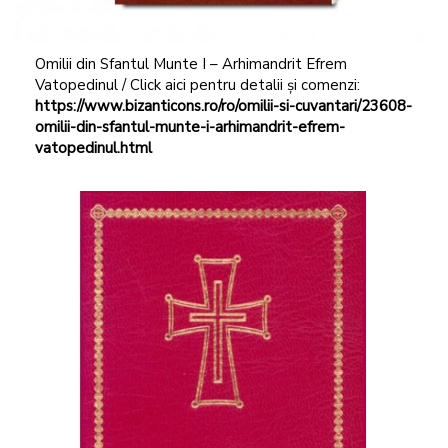
Omilii din Sfantul Munte I – Arhimandrit Efrem
Vatopedinul / Click aici pentru detalii și comenzi:
https://www.bizanticons.ro/ro/omilii-si-cuvantari/23608-
omilii-din-sfantul-munte-i-arhimandrit-efrem-
vatopedinul.html