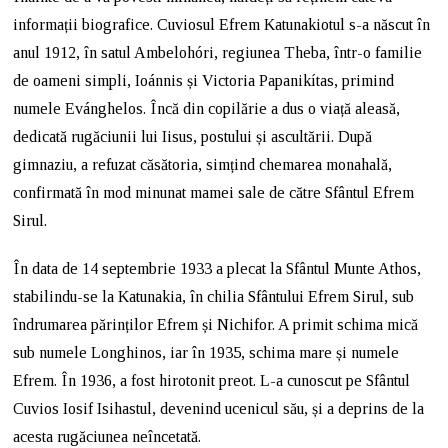
informații biografice. Cuviosul Efrem Katunakiotul s-a născut în
anul 1912, în satul Ambelohóri, regiunea Theba, într-o familie
de oameni simpli, Ioánnis și Victoria Papanikítas, primind
numele Evánghelos. Încă din copilărie a dus o viață aleasă,
dedicată rugăciunii lui Iisus, postului și ascultării. După
gimnaziu, a refuzat căsătoria, simțind chemarea monahală,
confirmată în mod minunat mamei sale de către Sfântul Efrem
Sirul.
În data de 14 septembrie 1933 a plecat la Sfântul Munte Athos,
stabilindu-se la Katunakia, în chilia Sfântului Efrem Sirul, sub
îndrumarea părinților Efrem și Nichifor. A primit schima mică
sub numele Longhinos, iar în 1935, schima mare și numele
Efrem. În 1936, a fost hirotonit preot. L-a cunoscut pe Sfântul
Cuvios Iosif Isihastul, devenind ucenicul său, și a deprins de la
acesta rugăciunea neîncetată.