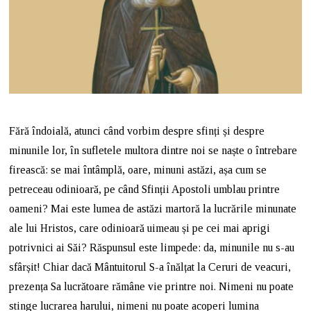
Fără îndoială, atunci când vorbim despre sfinți și despre
minunile lor, în sufletele multora dintre noi se naște o întrebare
firească: se mai întâmplă, oare, minuni astăzi, așa cum se
petreceau odinioară, pe când Sfinții Apostoli umblau printre
oameni? Mai este lumea de astăzi martoră la lucrările minunate
ale lui Hristos, care odinioară uimeau și pe cei mai aprigi
potrivnici ai Săi? Răspunsul este limpede: da, minunile nu s-au
sfârșit! Chiar dacă Mântuitorul S-a înălțat la Ceruri de veacuri,
prezența Sa lucrătoare rămâne vie printre noi. Nimeni nu poate
stinge lucrarea harului, nimeni nu poate acoperi lumina