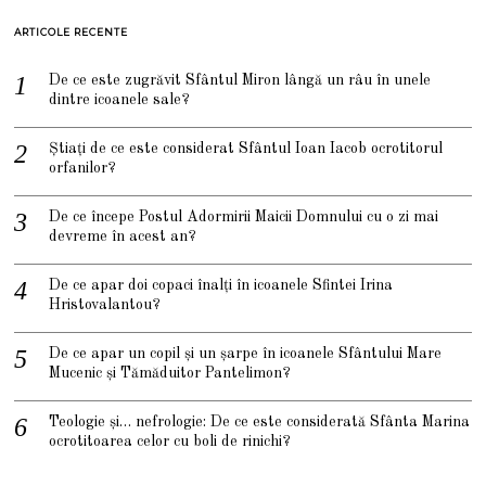
ARTICOLE RECENTE
De ce este zugrăvit Sfântul Miron lângă un râu în unele
dintre icoanele sale?
Știați de ce este considerat Sfântul Ioan Iacob ocrotitorul
orfanilor?
De ce începe Postul Adormirii Maicii Domnului cu o zi mai
devreme în acest an?
De ce apar doi copaci înalți în icoanele Sfintei Irina
Hristovalantou?
De ce apar un copil și un șarpe în icoanele Sfântului Mare
Mucenic și Tămăduitor Pantelimon?
Teologie și… nefrologie: De ce este considerată Sfânta Marina
ocrotitoarea celor cu boli de rinichi?