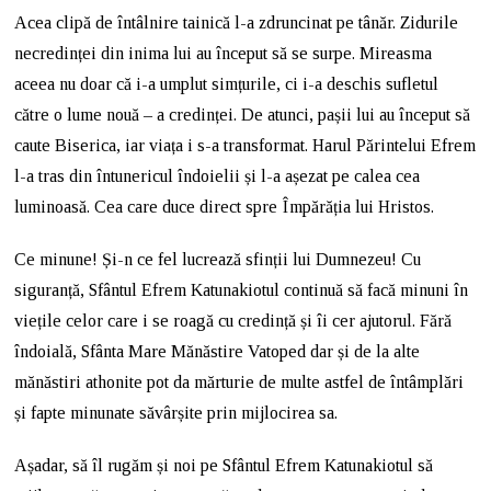
Acea clipă de întâlnire tainică l-a zdruncinat pe tânăr. Zidurile
necredinței din inima lui au început să se surpe. Mireasma
aceea nu doar că i-a umplut simțurile, ci i-a deschis sufletul
către o lume nouă – a credinței. De atunci, pașii lui au început să
caute Biserica, iar viața i s-a transformat. Harul Părintelui Efrem
l-a tras din întunericul îndoielii și l-a așezat pe calea cea
luminoasă. Cea care duce direct spre Împărăția lui Hristos.
Ce minune! Și-n ce fel lucrează sfinții lui Dumnezeu! Cu
siguranță, Sfântul Efrem Katunakiotul continuă să facă minuni în
viețile celor care i se roagă cu credință și îi cer ajutorul. Fără
îndoială, Sfânta Mare Mănăstire Vatoped dar și de la alte
mănăstiri athonite pot da mărturie de multe astfel de întâmplări
și fapte minunate săvârșite prin mijlocirea sa.
Așadar, să îl rugăm și noi pe Sfântul Efrem Katunakiotul să