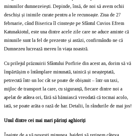
minunilor dumnezeiești. Depinde, însă, de noi să avem ochii
deschiși și inimile curate pentru a le recunoaște. Ziua de 27
februarie, când Biserica îl cinstește pe Sfântul Cuvios Efrem
Katunakiotul, este una dintre acele zile care ne aduce aminte că
minunile sunt la fel de prezente și astăzi, confirmându-ne că
Dumnezeu lucrează mereu în viața noastră.
Cu prilejul prăznuirii Sfântului Porfirie din acest an, dorim să vă
împărtășim o întâmplare minunată, tainică și neașteptată,
petrecută într-un loc cât se poate de obișnuit – într-un taxi,
mijloc de transport la care, cu siguranță, fiecare dintre noi a
apelat de atâtea ori, fără să bănuiască vreodată că tocmai acolo,
iată, se poate arăta o rază de har. Detalii, în rândurile de mai jos!
Unul dintre cei mai mari părinți aghioriți
Înainte de a vă povesti minunea, haideți să reținem câteva