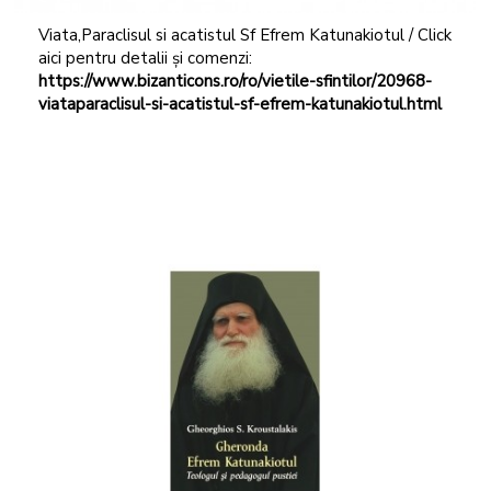
Viata,Paraclisul si acatistul Sf Efrem Katunakiotul / Click
aici pentru detalii și comenzi:
https://www.bizanticons.ro/ro/vietile-sfintilor/20968-
viataparaclisul-si-acatistul-sf-efrem-katunakiotul.html