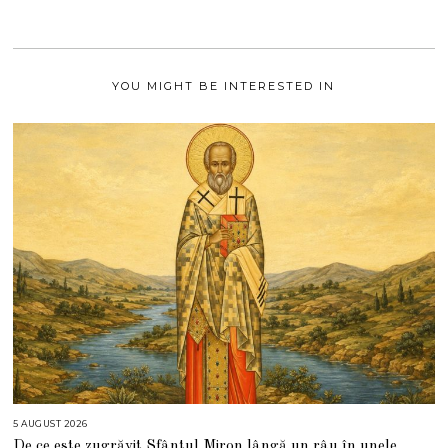
2
0
2
1
YOU MIGHT BE INTERESTED IN
5 AUGUST 2026
5
A
De ce este zugrăvit Sfântul Miron lângă un râu în unele
U