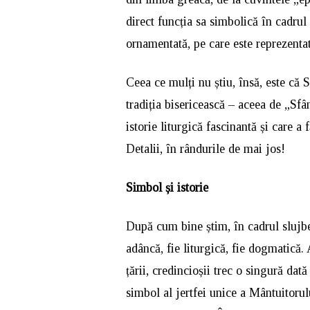
direct funcția sa simbolică în cadrul
ornamentată, pe care este reprezenta
Ceea ce mulți nu știu, însă, este că 
tradiția bisericească – aceea de „Sf
istorie liturgică fascinantă și care a
Detalii, în rândurile de mai jos!
Simbol
și istorie
După cum bine știm, în cadrul slujbel
adâncă, fie liturgică, fie dogmatică.
țării, credincioșii trec o singură dat
simbol al jertfei unice a Mântuitorul