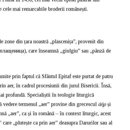
e cele mai remarcabile broderii românești.
e zone din țara noastră „plascenița”, provenit din
 (плащеница), care înseamnă „giulgiu” sau „pânză de
mite prin faptul că Sfântul Epitaf este purtat de patru
in aer, în cadrul procesiunii din jurul Bisericii. Însă,
ai profundă. Specialiștii în teologie liturgică
mă vedere termenul „aer” provine din grecescul
ἀήρ
și
mnă „aer”, ca și în română – în context liturgic, acest
 care „plutește ca prin aer” deasupra Darurilor sau al