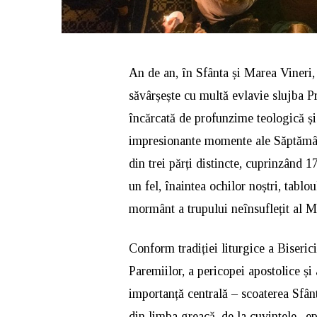
An de an, în Sfânta și Marea Vineri, 
săvârșește cu multă evlavie slujba 
încărcată de profunzime teologică și
impresionante momente ale Săptămâni
din trei părți distincte, cuprinzând 17
un fel, înaintea ochilor noștri, tablo
mormânt a trupului neînsuflețit al M
Conform tradiției liturgice a Biserici
Paremiilor, a pericopei apostolice ș
importanță centrală – scoaterea Sfân
din limba greacă, de la cuvintele „e