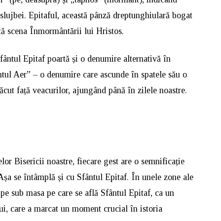
 slujbei. Epitaful, această pânză dreptunghiulară bogat
tă scena Înmormântării lui Hristos.
Sfântul Epitaf poartă și o denumire alternativă în
ântul Aer” – o denumire care ascunde în spatele său o
 făcut față veacurilor, ajungând până în zilele noastre.
or Bisericii noastre, fiecare gest are o semnificație
 Așa se întâmplă și cu Sfântul Epitaf. În unele zone ale
ă pe sub masa pe care se află Sfântul Epitaf, ca un
ui, care a marcat un moment crucial în istoria