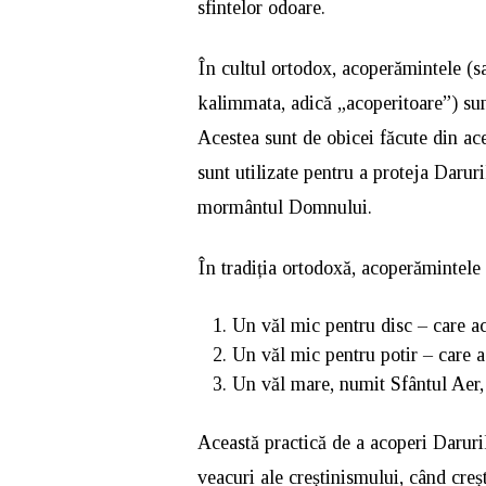
sfintelor odoare.
În cultul ortodox, acoperămintele (s
kalimmata, adică „acoperitoare”) sunt
Acestea sunt de obicei făcute din acel
sunt utilizate pentru a proteja Daruri
mormântul Domnului.
În tradiția ortodoxă, acoperămintele 
Un văl mic pentru disc – care ac
Un văl mic pentru potir – care a
Un văl mare, numit Sfântul Aer, 
Această practică de a acoperi Daruri
veacuri ale creștinismului, când creș