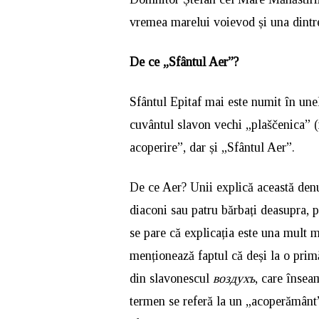
vremea marelui voievod și una dintr
De ce „Sfântul Aer”?
Sfântul Epitaf mai este numit în unel
cuvântul slavon vechi „plaščenica”
acoperire”, dar și „Sfântul Aer”.
De ce Aer? Unii explică această denu
diaconi sau patru bărbați deasupra, pr
se pare că explicația este una mult m
menționează faptul că deși la o pri
din slavonescul
воздухъ
, care însea
termen se referă la un „acoperământ”