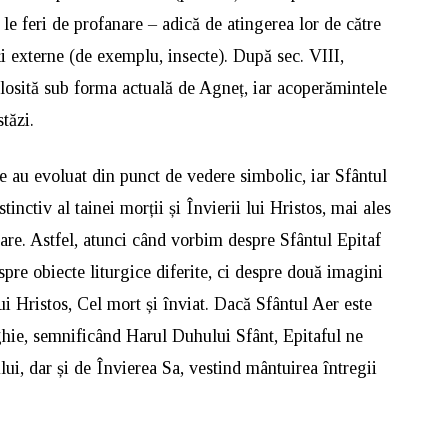
le feri de profanare – adică de atingerea lor de către
ți externe (de exemplu, insecte). După sec. VIII,
olosită sub forma actuală de Agneț, iar acoperămintele
tăzi.
 au evoluat din punct de vedere simbolic, iar Sfântul
tinctiv al tainei morții și Învierii lui Hristos, mai ales
are. Astfel, atunci când vorbim despre Sfântul Epitaf
spre obiecte liturgice diferite, ci despre două imagini
lui Hristos, Cel mort și înviat. Dacă Sfântul Aer este
ghie, semnificând Harul Duhului Sfânt, Epitaful ne
i, dar și de Învierea Sa, vestind mântuirea întregii