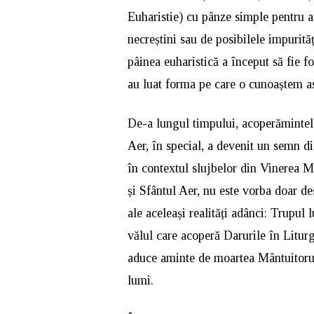
Euharistie) cu pânze simple pentru a 
necreștini sau de posibilele impurită
pâinea euharistică a început să fie f
au luat forma pe care o cunoaștem as
De-a lungul timpului, acoperămintele
Aer, în special, a devenit un semn dis
în contextul slujbelor din Vinerea M
și Sfântul Aer, nu este vorba doar de
ale aceleași realități adânci: Trupul 
vălul care acoperă Darurile în Litur
aduce aminte de moartea Mântuitorulu
lumi.