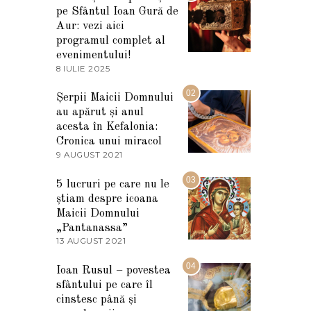
pe Sfântul Ioan Gură de
Aur: vezi aici
programul complet al
evenimentului!
8 IULIE 2025
1
0
I
02
Șerpii Maicii Domnului
U
au apărut și anul
L
I
acesta în Kefalonia:
E
Cronica unui miracol
2
9 AUGUST 2021
2
0
7
2
M
03
5
5 lucruri pe care nu le
A
știam despre icoana
R
T
Maicii Domnului
I
„Pantanassa”
E
13 AUGUST 2021
1
2
3
0
A
04
2
Ioan Rusul – povestea
U
2
sfântului pe care îl
G
U
cinstesc până și
S