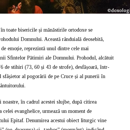
în toate bisericile și mănăstirile ortodoxe se
Prohodului Domnului. Această rânduială deosebită,
 de emoție, reprezintă unul dintre cele mai
i Sfintelor Pătimiri ale Domnului. Prohodul, alcătuit
6 de stihiri (73, 60 și 43 de strofe), desfășoară, într-
ul sfâșietor al pogorârii de pe Cruce și al punerii în
ântuitorului.
i noastre, în cadrul acestei slujbe, după citirea
i a celei evanghelice, urmează un moment de
tului Epitaf. Denumirea acestui obiect liturgic vine
pi” (pe, deasupra) și „taphos” (mormânt), indicând