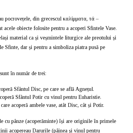
au pocrovețele, din grecescul καλίμματα, τά –
 acele obiecte folosite pentru a acoperi Sfintele Vase.
ași material ca și veșmintele liturgice ale preotului și
le Sfinte, dar și pentru a simboliza piatra pusă pe
sunt în număr de trei:
operă Sfântul Disc, pe care se află Agnețul.
coperă Sfântul Potir cu vinul pentru Euharistie.
care acoperă ambele vase, atât Disc, cât și Potir.
le cu pânze (acoperăminte) își are originile în primele
tinii acopereau Darurile (pâinea și vinul pentru