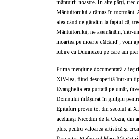
mântuirii noastre. În alte părți, trec 
Mântuitorului a rămas în mormânt. A
ales când ne gândim la faptul că, tre
Mântuitorului, ne asemănăm, într-un f
moartea pe moarte călcând”, vom aju
iubire cu Dumnezeu pe care am pierd
Prima mențiune documentară a ieșirii
XIV-lea, fiind descoperită într-un ti
Evanghelia era purtată pe umăr, înve
Domnului înfășurat în giulgiu pentru 
Epitafuri provin tot din secolul al X
aceluiași Nicodim de la Cozia, din an
plus, pentru valoarea artistică și cr
Domnitor Ștefan cel Mare Mănăstirii 