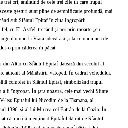
de trei ori, amintind de cele trei zile în care trupul
ceste gesturi sunt pline de semnificație profundă, mai
când sub Sfântul Epitaf în ziua îngropării
el, cu El. Astfel, trecând și noi prin moarte „cu
nge din nou la Viața adevărată și la comuniunea de
ut-o prin căderea în păcat.
 din Altar cu Sfântul Epitaf datează din secolul al
pic athonit al Mănăstirii Vatoped. În cadrul vohodului,
lită complet în Sfântul Epitaf, simbolizând trupul
a fi îngropat. În țara noastră, cele mai vechi Sfinte
IV-lea: Epitaful lui Nicodim de la Tismana, al
ul 1396, și al lui Mircea cel Bătrân de la Cozia. În
omatică, merită menționat Epitaful dăruit de Sfântul
Putna în 1490, cel mai vechi epitaf păstrat din