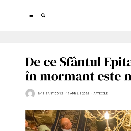
De ce Sfântul Epi
în mormant este n
BY
BIZANTICONS
17 APRILIE 2025
1
ARTICOLE
7
A
P
R
I
L
I
E
2
0