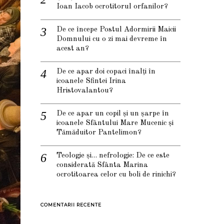
Ioan Iacob ocrotitorul orfanilor?
De ce începe Postul Adormirii Maicii
Domnului cu o zi mai devreme în
acest an?
De ce apar doi copaci înalți în
icoanele Sfintei Irina
Hristovalantou?
De ce apar un copil și un șarpe în
icoanele Sfântului Mare Mucenic și
Tămăduitor Pantelimon?
Teologie și… nefrologie: De ce este
considerată Sfânta Marina
ocrotitoarea celor cu boli de rinichi?
COMENTARII RECENTE