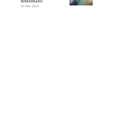
musulmanii
T
19 MAI 2021
1
2
9
0
M
2
A
1
I
2
0
2
1