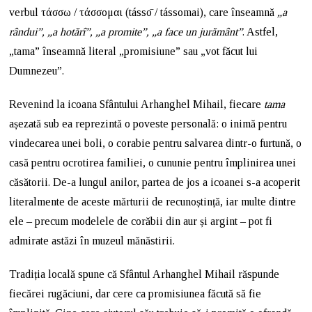
verbul τάσσω / τάσσομαι (tássō / tássomai), care înseamnă
„a
rândui”, „a hotărî”, „a promite”, „a face un jurământ”
. Astfel,
„tama” înseamnă literal „promisiune” sau „vot făcut lui
Dumnezeu”.
Revenind la icoana Sfântului Arhanghel Mihail, fiecare
tama
așezată sub ea reprezintă o poveste personală: o inimă pentru
vindecarea unei boli, o corabie pentru salvarea dintr-o furtună, o
casă pentru ocrotirea familiei, o cununie pentru împlinirea unei
căsătorii. De-a lungul anilor, partea de jos a icoanei s-a acoperit
literalmente de aceste mărturii de recunoștință, iar multe dintre
ele – precum modelele de corăbii din aur și argint – pot fi
admirate astăzi în muzeul mănăstirii.
Tradiția locală spune că Sfântul Arhanghel Mihail răspunde
fiecărei rugăciuni, dar cere ca promisiunea făcută să fie