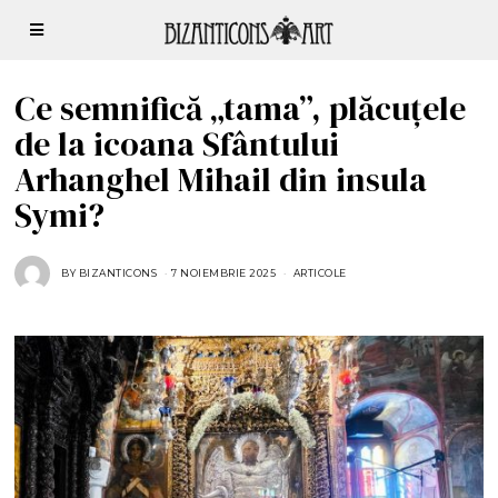
Ce semnifică „tama”, plăcuțele
de la icoana Sfântului
Arhanghel Mihail din insula
Symi?
BY
BIZANTICONS
7 NOIEMBRIE 2025
7
ARTICOLE
N
O
I
E
M
B
R
I
E
2
0
2
5