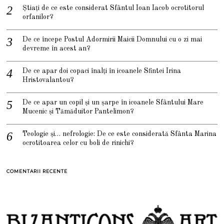
Știați de ce este considerat Sfântul Ioan Iacob ocrotitorul
orfanilor?
De ce începe Postul Adormirii Maicii Domnului cu o zi mai
devreme în acest an?
De ce apar doi copaci înalți în icoanele Sfintei Irina
Hristovalantou?
De ce apar un copil și un șarpe în icoanele Sfântului Mare
Mucenic și Tămăduitor Pantelimon?
Teologie și… nefrologie: De ce este considerată Sfânta Marina
ocrotitoarea celor cu boli de rinichi?
COMENTARII RECENTE