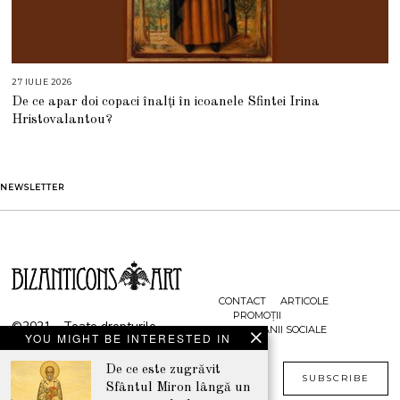
27 IULIE 2026
2
7
De ce apar doi copaci înalți în icoanele Sfintei Irina
I
U
Hristovalantou?
L
I
E
2
0
2
NEWSLETTER
6
CONTACT
ARTICOLE
PROMOȚII
©2021 - Toate drepturile
CAMPANII SOCIALE
YOU MIGHT BE INTERESTED IN
rezervate
www.bizanticons.ro
De ce este zugrăvit
SUBSCRIBE
Sfântul Miron lângă un