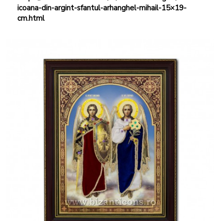
icoana-din-argint-sfantul-arhanghel-mihail-15×19-
cm.html