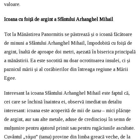
valoare.
Icoana cu foiță de argint a Sfântului Arhanghel Mihail
Tot la Mănăstirea Panormitis se păstrează și o icoană făcătoare
de minuni a Sfântului Arhanghel Mihail, împodobită cu foiță de
argint, înaltă de aproape doi metri, așezată în biserica principală
a mănăstirii. Ea este socotită nu doar ocrotitoarea insulei, ci și
paznicul mării și al corăbierilor din întreaga regiune a Mării
Egee.
Interesant la icoana Sfântului Arhanghel Mihail este faptul că,
cei care se închină înaintea ei, observă imediat un detaliu
interesant: icoana este acoperită de mii de
tama
– mici plăcuțe
de argint, aur sau alte metale, aduse de credincioși în semn de
mulțumire pentru ajutorul primit sau pentru rugăciunile ascultate.
Cuvântul „τάμα” (tama) provine din limba greacă veche, de la