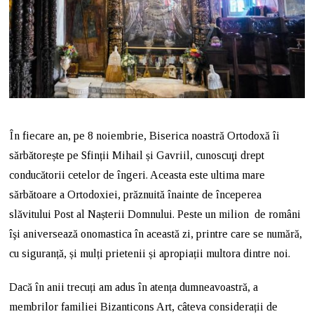
În fiecare an, pe 8 noiembrie, Biserica noastră Ortodoxă îi
sărbătorește pe Sfinții Mihail și Gavriil, cunoscuţi drept
conducătorii cetelor de îngeri. Aceasta este ultima mare
sărbătoare a Ortodoxiei, prăznuită înainte de începerea
slăvitului Post al Nașterii Domnului. Peste un milion de români
îşi aniversează onomastica în această zi, printre care se numără,
cu siguranță, și mulți prietenii și apropiații multora dintre noi.
Dacă în anii trecuți am adus în atența dumneavoastră, a
membrilor familiei Bizanticons Art, câteva considerații de