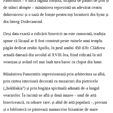
Panormitis – o mică lagună liniștită, străjuită de păduri de pini și
de stânci abrupte – mănăstirea reprezintă un adevărat centru
duhovnicesc și o oază de liniște pentru toți locuitorii din Symi și
din întreg Dodecanezul.
Deși data exactă a ridicării bisericii nu este cunoscută, tradiția
spune că lăcașul ar fi fost construit peste ruinele unui templu
păgân dedicat zeului Apollo, în jurul anului 450 d.Hr. Clădirea
actuală datează din secolul al XVIII-lea, fiind ridicată în stil
venețian și având cel mai înalt turn baroc cu clopot din lume.
Mănăstirea Panormitis impresionează prin arhitectura sa albă,
prin curtea interioară decorată cu mozaicuri din pietricele
(„hokhlakia”) și prin bogăția spirituală adunată de-a lungul
veacurilor. În incintă se află și două muzee – unul de artă
bisericească, cu odoare rare, și altul de artă populară –, precum
și o bibliotecă ce păstrează manuscrise bizantine de mare