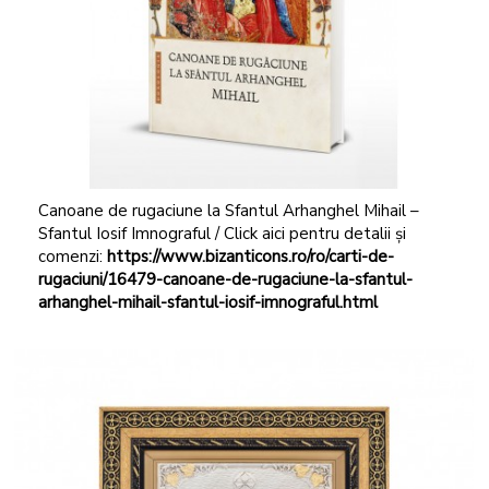
Canoane de rugaciune la Sfantul Arhanghel Mihail –
Sfantul Iosif Imnograful / Click aici pentru detalii și
comenzi:
https://www.bizanticons.ro/ro/carti-de-
rugaciuni/16479-canoane-de-rugaciune-la-sfantul-
arhanghel-mihail-sfantul-iosif-imnograful.html