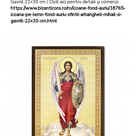
Gavriil 22×30 cm / Click aici pentru detalii și comenzi:
https://www.bizanticons.ro/ro/icoane-fond-auriu/18765-
icoana-pe-lemn-fond-auriu-sfintii-arhangheli-mihail-si-
gavriil-22×30-cm.html