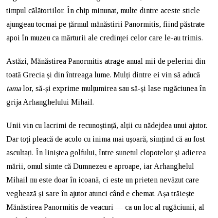
timpul călătoriilor. În chip minunat, multe dintre aceste sticle
ajungeau tocmai pe țărmul mănăstirii Panormitis, fiind păstrate
apoi în muzeu ca mărturii ale credinței celor care le-au trimis.
Astăzi, Mănăstirea Panormitis atrage anual mii de pelerini din
toată Grecia și din întreaga lume. Mulți dintre ei vin să aducă
tama
lor, să-și exprime mulțumirea sau să-și lase rugăciunea în
grija Arhanghelului Mihail.
Unii vin cu lacrimi de recunoștință, alții cu nădejdea unui ajutor.
Dar toți pleacă de acolo cu inima mai ușoară, simțind că au fost
ascultați. În liniștea golfului, între sunetul clopotelor și adierea
mării, omul simte că Dumnezeu e aproape, iar Arhanghelul
Mihail nu este doar în icoană, ci este un prieten nevăzut care
veghează și sare în ajutor atunci când e chemat. Așa trăiește
Mănăstirea Panormitis de veacuri — ca un loc al rugăciunii, al