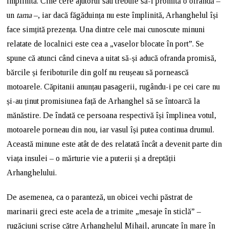
împlinită. Cine cere ajutorul său trebuie să-i promită o ofrandă –
un
tama
–, iar dacă făgăduința nu este împlinită, Arhanghelul își
face simțită prezența. Una dintre cele mai cunoscute minuni
relatate de localnici este cea a „vaselor blocate în port”. Se
spune că atunci când cineva a uitat să-și aducă ofranda promisă,
bărcile și feriboturile din golf nu reușeau să pornească
motoarele. Căpitanii anunțau pasagerii, rugându-i pe cei care nu
și-au ținut promisiunea față de Arhanghel să se întoarcă la
mănăstire. De îndată ce persoana respectivă își împlinea votul,
motoarele porneau din nou, iar vasul își putea continua drumul.
Această minune este atât de des relatată încât a devenit parte din
viața insulei – o mărturie vie a puterii și a dreptății
Arhanghelului.
De asemenea, ca o paranteză, un obicei vechi păstrat de
marinarii greci este acela de a trimite „mesaje în sticlă” –
rugăciuni scrise către Arhanghelul Mihail, aruncate în mare în