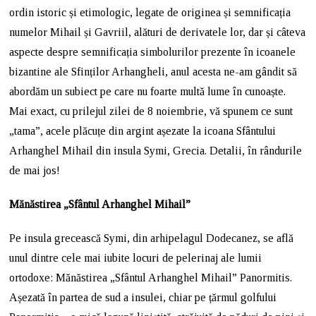
ordin istoric și etimologic, legate de originea și semnificația
numelor Mihail și Gavriil, alături de derivatele lor, dar și câteva
aspecte despre semnificația simbolurilor prezente în icoanele
bizantine ale Sfinților Arhangheli, anul acesta ne-am gândit să
abordăm un subiect pe care nu foarte multă lume în cunoaște.
Mai exact, cu prilejul zilei de 8 noiembrie, vă spunem ce sunt
„tama”, acele plăcuțe din argint așezate la icoana Sfântului
Arhanghel Mihail din insula Symi, Grecia. Detalii, în rândurile
de mai jos!
Mănăstirea „Sfântul Arhanghel Mihail”
Pe insula grecească Symi, din arhipelagul Dodecanez, se află
unul dintre cele mai iubite locuri de pelerinaj ale lumii
ortodoxe: Mănăstirea „Sfântul Arhanghel Mihail” Panormitis.
Așezată în partea de sud a insulei, chiar pe țărmul golfului