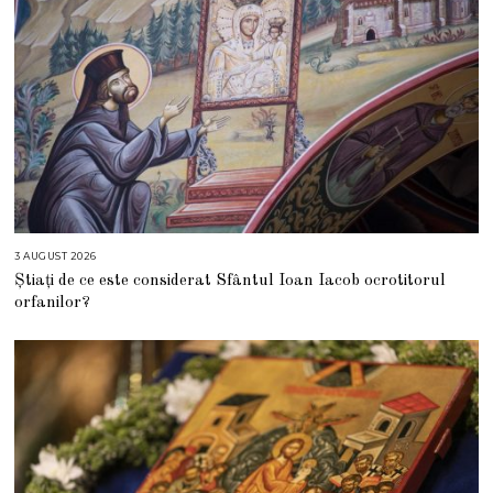
3 AUGUST 2026
3
A
Știați de ce este considerat Sfântul Ioan Iacob ocrotitorul
U
G
orfanilor?
U
S
T
2
0
2
6