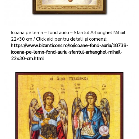
Icoana pe lemn – fond auriu – Sfantul Arhanghel Mihail
22×30 cm / Click aici pentru detalii și comenzi:
https://www.bizanticons.ro/ro/icoane-fond-auriu/18738-
icoana-pe-lemn-fond-auriu-sfantul-arhanghel-mihail-
22×30-cm.html