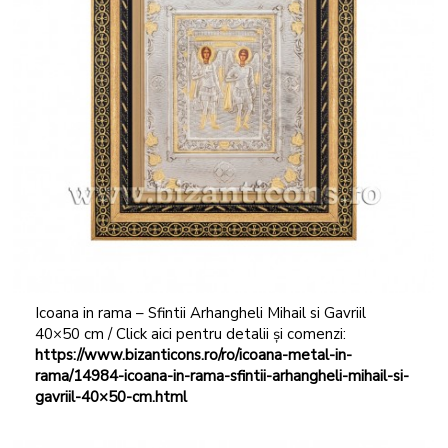
Icoana in rama – Sfintii Arhangheli Mihail si Gavriil
40×50 cm / Click aici pentru detalii și comenzi:
https://www.bizanticons.ro/ro/icoana-metal-in-
rama/14984-icoana-in-rama-sfintii-arhangheli-mihail-si-
gavriil-40×50-cm.html