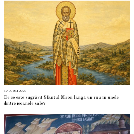
5 AUGUST 2026
5
A
De ce este zugrăvit Sfântul Miron lângă un râu în unele
U
G
dintre icoanele sale?
U
S
T
2
0
2
6