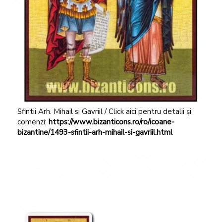
Sfintii Arh. Mihail si Gavriil / Click aici pentru detalii și
comenzi:
https://www.bizanticons.ro/ro/icoane-
bizantine/1493-sfintii-arh-mihail-si-gavriil.html