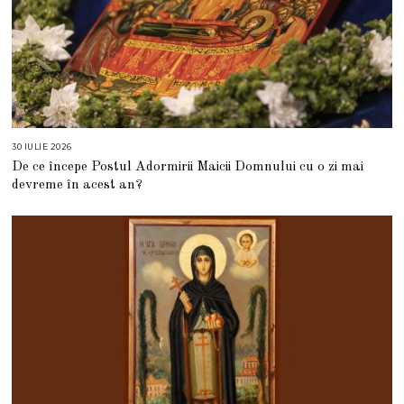
30 IULIE 2026
3
0
De ce începe Postul Adormirii Maicii Domnului cu o zi mai
I
U
devreme în acest an?
L
I
E
2
0
2
6