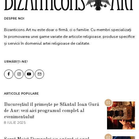
DESPRE NOI
Bizanticons Art nu este doar o firmă, ci o familie. Cu membri specializați
în promovarea unei game variate de articole religioase, produse specifice
și servicii în domeniul artei religioase de calitate.
URMĂRIȚI-NE!
ARTICOLE POPULARE
01
Bucureștiul îl primește pe Sfântul Ioan Gură
de Aur: vezi aici programul complet al
evenimentului!
8 IULIE 2025
1
0
I
U
02