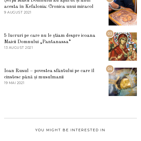
Șerpii Maicii Domnului au apărut și anul
L
acesta în Kefalonia: Cronica unui miracol
I
E
9 AUGUST 2021
2
2
7
0
M
2
A
5
R
03
5 lucruri pe care nu le știam despre icoana
T
I
Maicii Domnului „Pantanassa”
E
13 AUGUST 2021
1
2
3
0
A
2
U
2
G
04
Ioan Rusul – povestea sfântului pe care îl
U
S
cinstesc până și musulmanii
T
19 MAI 2021
1
2
9
0
M
2
A
1
I
2
0
2
1
YOU MIGHT BE INTERESTED IN