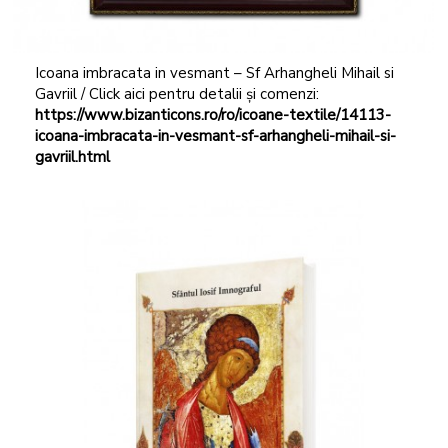
Icoana imbracata in vesmant – Sf Arhangheli Mihail si
Gavriil / Click aici pentru detalii și comenzi:
https://www.bizanticons.ro/ro/icoane-textile/14113-
icoana-imbracata-in-vesmant-sf-arhangheli-mihail-si-
gavriil.html