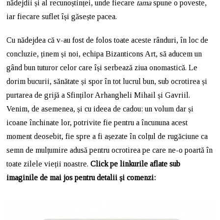
nădejdii și al recunoștinței, unde fiecare
tama
spune o poveste,
iar fiecare suflet își găsește pacea.
Cu nădejdea că v-au fost de folos toate aceste rânduri, în loc de
concluzie, ținem și noi, echipa Bizanticons Art, să aducem un
gând bun tuturor celor care își serbează ziua onomastică. Le
dorim bucurii, sănătate și spor în tot lucrul bun, sub ocrotirea și
purtarea de grijă a Sfinților Arhangheli Mihail și Gavriil.
Venim, de asemenea, și cu ideea de cadou: un volum dar și
icoane închinate lor, potrivite fie pentru a încununa acest
moment deosebit, fie spre a fi așezate în colțul de rugăciune ca
semn de mulțumire adusă pentru ocrotirea pe care ne-o poartă în
toate zilele vieții noastre.
Click pe linkurile aflate sub
imaginile de mai jos pentru detalii și comenzi: