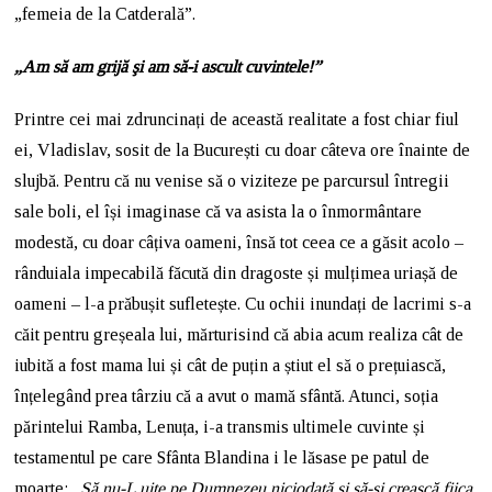
„femeia de la Catderală”.
„Am să am grijă şi am să-i ascult cuvintele!”
Printre cei mai zdruncinați de această realitate a fost chiar fiul
ei, Vladislav, sosit de la București cu doar câteva ore înainte de
slujbă. Pentru că nu venise să o viziteze pe parcursul întregii
sale boli, el își imaginase că va asista la o înmormântare
modestă, cu doar câțiva oameni, însă tot ceea ce a găsit acolo –
rânduiala impecabilă făcută din dragoste și mulțimea uriașă de
oameni – l-a prăbușit sufletește. Cu ochii inundați de lacrimi s-a
căit pentru greșeala lui, mărturisind că abia acum realiza cât de
iubită a fost mama lui și cât de puțin a știut el să o prețuiască,
înțelegând prea târziu că a avut o mamă sfântă. Atunci, soția
părintelui Ramba, Lenuța, i-a transmis ultimele cuvinte și
testamentul pe care Sfânta Blandina i le lăsase pe patul de
moarte:
„Să nu-L uite pe Dumnezeu niciodată și să-și crească fiica,