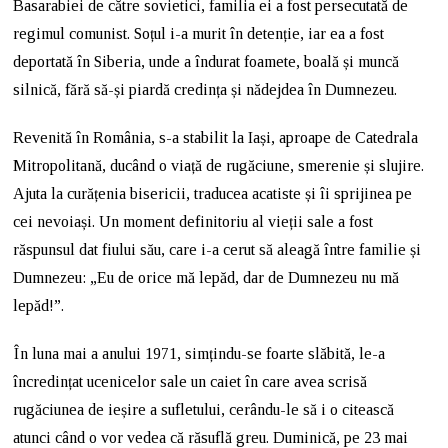
Basarabiei de către sovietici, familia ei a fost persecutată de
regimul comunist. Soțul i-a murit în detenție, iar ea a fost
deportată în Siberia, unde a îndurat foamete, boală și muncă
silnică, fără să-și piardă credința și nădejdea în Dumnezeu.
Revenită în România, s-a stabilit la Iași, aproape de Catedrala
Mitropolitană, ducând o viață de rugăciune, smerenie și slujire.
Ajuta la curățenia bisericii, traducea acatiste și îi sprijinea pe
cei nevoiași. Un moment definitoriu al vieții sale a fost
răspunsul dat fiului său, care i-a cerut să aleagă între familie și
Dumnezeu: „Eu de orice mă lepăd, dar de Dumnezeu nu mă
lepăd!”.
În luna mai a anului 1971, simțindu-se foarte slăbită, le-a
încredințat ucenicelor sale un caiet în care avea scrisă
rugăciunea de ieșire a sufletului, cerându-le să i o citească
atunci când o vor vedea că răsuflă greu. Duminică, pe 23 mai