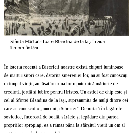
Sfânta Mărturisitoare Blandina de la Iași în ziua
înmormântării
În istoria recentă a Bisericii noastre există chipuri luminoase
de mărturisitori care, datorită smereniei lor, nu au fost cunoscuți
în timpul vieții, au lăsat în urma lor o puternică mărturie de
credință, jertfă și iubire pentru Hristos. Un astfel de chip este și
cel al Sfintei Blandina de la Iași, supranumită de mulți dintre cei
care au cunoscut-o „mucenița Siberiei”. Deportată în lagărele
sovietice, încercată de boală, sărăcie și lepădare din partea
propriilor apropiați, ea a rămas până la sfârșitul vieții un om al