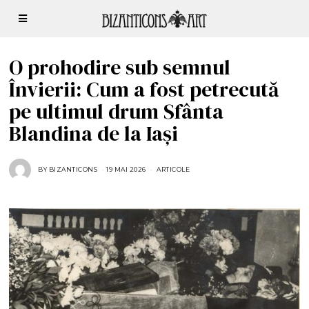
O prohodire sub semnul
Învierii: Cum a fost petrecută
pe ultimul drum Sfânta
Blandina de la Iași
BY
BIZANTICONS
19 MAI 2026
1
ARTICOLE
9
M
A
I
2
0
2
6