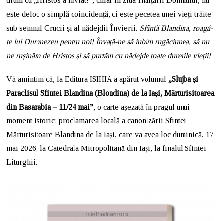
drum cu „Hristos a înviat!”, chiar în ziua Înălțării Domnului, nu
este deloc o simplă coincidență, ci este pecetea unei vieți trăite
sub semnul Crucii și al nădejdii Învierii.
Sfântă Blandina, roagă-
te lui Dumnezeu pentru noi! Învață-ne să iubim rugăciunea, să nu
ne rușinăm de Hristos și să purtăm cu nădejde toate durerile vieții!
Vă amintim că, la Editura ISIHIA a apărut volumul
„Slujba și
Paraclisul Sfintei Blandina (Blondina) de la Iași, Mărturisitoarea
din Basarabia – 11/24 mai”
, o carte așezată în pragul unui
moment istoric: proclamarea locală a canonizării Sfintei
Mărturisitoare Blandina de la Iași, care va avea loc duminică, 17
mai 2026, la Catedrala Mitropolitană din Iași, la finalul Sfintei
Liturghii.