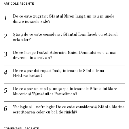
ARTICOLE RECENTE
De ce este zugrăvit Sfântul Miron lângă un râu în unele
dintre icoanele sale?
Știați de ce este considerat Sfântul Ioan Iacob ocrotitorul
orfanilor?
De ce începe Postul Adormirii Maicii Domnului cu o zi mai
devreme în acest an?
De ce apar doi copaci înalți în icoanele Sfintei Irina
Hristovalantou?
De ce apar un copil și un șarpe în icoanele Sfântului Mare
Mucenic și Tămăduitor Pantelimon?
Teologie și… nefrologie: De ce este considerată Sfânta Marina
ocrotitoarea celor cu boli de rinichi?
COMENTARII RECENTE