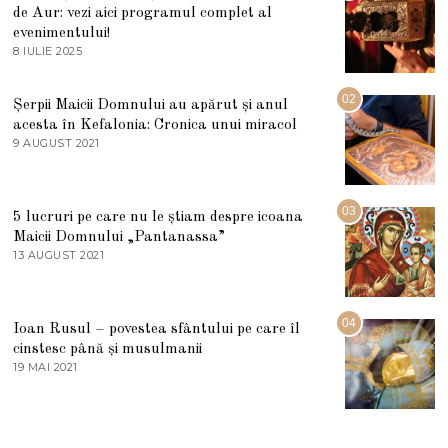
de Aur: vezi aici programul complet al
evenimentului!
8 IULIE 2025
1
0
I
U
02
Șerpii Maicii Domnului au apărut și anul
L
acesta în Kefalonia: Cronica unui miracol
I
E
9 AUGUST 2021
2
2
7
0
M
2
A
5
R
03
5 lucruri pe care nu le știam despre icoana
T
I
Maicii Domnului „Pantanassa”
E
13 AUGUST 2021
1
2
3
0
A
2
U
2
G
04
Ioan Rusul – povestea sfântului pe care îl
U
S
cinstesc până și musulmanii
T
19 MAI 2021
1
2
9
0
M
2
A
1
I
2