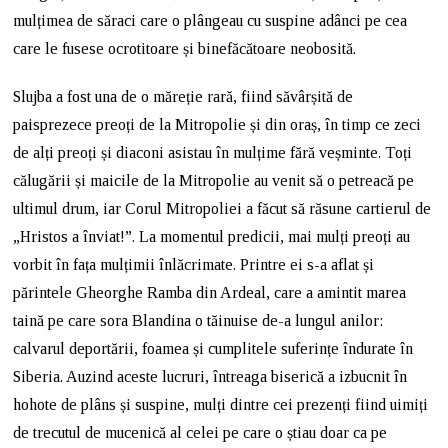
mulțimea de săraci care o plângeau cu suspine adânci pe cea
care le fusese ocrotitoare și binefăcătoare neobosită.
Slujba a fost una de o măreție rară, fiind săvârșită de
paisprezece preoți de la Mitropolie și din oraș, în timp ce zeci
de alți preoți și diaconi asistau în mulțime fără veșminte. Toți
călugării și maicile de la Mitropolie au venit să o petreacă pe
ultimul drum, iar Corul Mitropoliei a făcut să răsune cartierul de
„Hristos a înviat!”. La momentul predicii, mai mulți preoți au
vorbit în fața mulțimii înlăcrimate. Printre ei s-a aflat și
părintele Gheorghe Ramba din Ardeal, care a amintit marea
taină pe care sora Blandina o tăinuise de-a lungul anilor:
calvarul deportării, foamea și cumplitele suferințe îndurate în
Siberia. Auzind aceste lucruri, întreaga biserică a izbucnit în
hohote de plâns și suspine, mulți dintre cei prezenți fiind uimiți
de trecutul de mucenică al celei pe care o știau doar ca pe