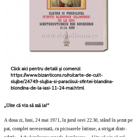
Click aici pentru detalii și comenzi:
https://www.bizanticons.ro/ro/carte-de-cult-
slujbe/24749-slujba-si-paraclisul-sfintei-blandina-
blondina-de-la-iasi-11-24-mai.html
„Uite că vin să mă ia!”
A doua zi, luni, 24 mai 1971, în jurul orei 22.30, stând în șezut pe
pat, complet nerezemată, cu picioarele întinse, a strigat dintr-