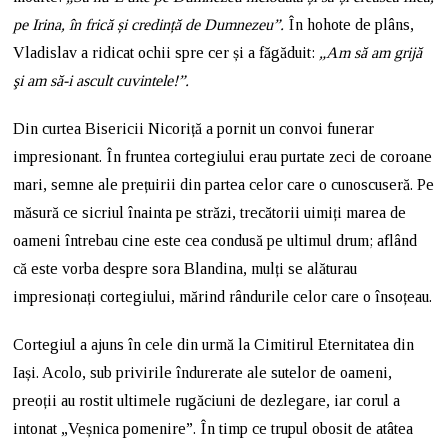
pe Irina, în frică și credință de Dumnezeu”.
În hohote de plâns,
Vladislav a ridicat ochii spre cer și a făgăduit:
„Am să am grijă
şi am să-i ascult cuvintele!”.
Din curtea Bisericii Nicoriță a pornit un convoi funerar
impresionant. În fruntea cortegiului erau purtate zeci de coroane
mari, semne ale prețuirii din partea celor care o cunoscuseră. Pe
măsură ce sicriul înainta pe străzi, trecătorii uimiți marea de
oameni întrebau cine este cea condusă pe ultimul drum; aflând
că este vorba despre sora Blandina, mulți se alăturau
impresionați cortegiului, mărind rândurile celor care o însoțeau.
Cortegiul a ajuns în cele din urmă la Cimitirul Eternitatea din
Iași. Acolo, sub privirile îndurerate ale sutelor de oameni,
preoții au rostit ultimele rugăciuni de dezlegare, iar corul a
intonat „Veșnica pomenire”. În timp ce trupul obosit de atâtea