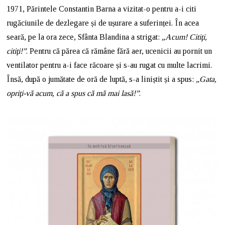
1971, Părintele Constantin Barna a vizitat-o pentru a-i citi
rugăciunile de dezlegare și de ușurare a suferinței. În acea
seară, pe la ora zece, Sfânta Blandina a strigat:
„Acum! Citiţi,
citiţi!”
. Pentru că părea că rămâne fără aer, ucenicii au pornit un
ventilator pentru a-i face răcoare și s-au rugat cu multe lacrimi.
Însă, după o jumătate de oră de luptă, s-a liniștit și a spus:
„Gata,
opriţi-vă acum, că a spus că mă mai lasă!”
.