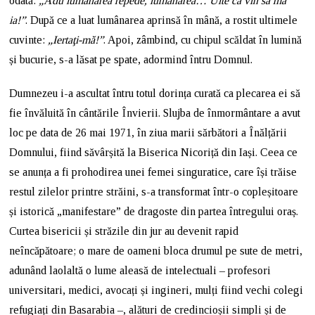
odată:
„Adu lumânarea repede, lumânarea… Uite că vin să mă
ia!”
. După ce a luat lumânarea aprinsă în mână, a rostit ultimele
cuvinte:
„Iertaţi-mă!”
. Apoi, zâmbind, cu chipul scăldat în lumină
și bucurie, s-a lăsat pe spate, adormind întru Domnul.
Dumnezeu i-a ascultat întru totul dorința curată ca plecarea ei să
fie învăluită în cântările Învierii. Slujba de înmormântare a avut
loc pe data de 26 mai 1971, în ziua marii sărbători a Înălțării
Domnului, fiind săvârșită la Biserica Nicoriță din Iași. Ceea ce
se anunța a fi prohodirea unei femei singuratice, care își trăise
restul zilelor printre străini, s-a transformat într-o copleșitoare
și istorică „manifestare” de dragoste din partea întregului oraș.
Curtea bisericii și străzile din jur au devenit rapid
neîncăpătoare; o mare de oameni bloca drumul pe sute de metri,
adunând laolaltă o lume aleasă de intelectuali – profesori
universitari, medici, avocați și ingineri, mulți fiind vechi colegi
refugiați din Basarabia –, alături de credincioșii simpli și de