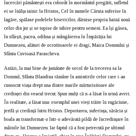
încercări pământești era coborât în mormântul pregătit, sufletul
ei se înălța tainic la Hristos, Cel în numele Căruia suferise în
lagăre, spălase podelele bisericilor, dăruise propria haină nouă
celor din jur și se topise de iubire pentru semeni. Ea își găsea,
în sfârșit, pacea, odihna și mângâierea în Împărăția lui
Dumnezeu, alături de ocrotitoarele ei dragi, Maica Domnului și
Sfânta Cuvioasă Parascheva.
Astăzi, la mai bine de jumătate de secol de la trecerea sa la
Domnul, Sfânta Blandina rămâne în amintirile celor care i-au
cunoscut viața drept una dintre marile mărturisitoare ale
credinței din veacul trecut. Spun mulți că n-a lăsat în urmă averi.
În realitate, a lăsat una: exemplul unei vieți trăite în rugăciune,
jertfă și credință întru Hristos. Deportarea, suferința, sărăcia și
boala au transformat-o într-o adevărată pildă de încredințare în
mâinile lui Dumnezeu. Iar faptul că a fost petrecută pe ultimul