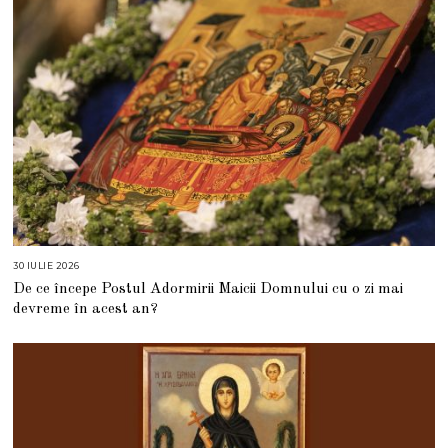
6
30 IULIE 2026
3
0
De ce începe Postul Adormirii Maicii Domnului cu o zi mai
I
U
devreme în acest an?
L
I
E
2
0
2
6