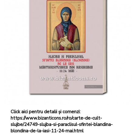
Click aici pentru detalii și comenzi:
https://www.bizanticons.ro/ro/carte-de-cult-
slujbe/24749-slujba-si-paraclisul-sfintei-blandina-
blondina-de-la-iasi-11-24-mai.html