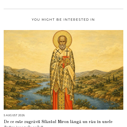
0
2
1
YOU MIGHT BE INTERESTED IN
5 AUGUST 2026
5
A
De ce este zugrăvit Sfântul Miron lângă un râu în unele
U
G