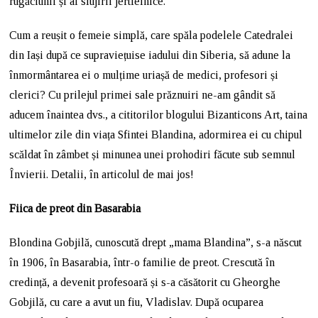
rugăciunii și al slujirii jertfelnice.
Cum a reușit o femeie simplă, care spăla podelele Catedralei
din Iași după ce supraviețuise iadului din Siberia, să adune la
înmormântarea ei o mulțime uriașă de medici, profesori și
clerici? Cu prilejul primei sale prăznuiri ne-am gândit să
aducem înaintea dvs., a cititorilor blogului Bizanticons Art, taina
ultimelor zile din viața Sfintei Blandina, adormirea ei cu chipul
scăldat în zâmbet și minunea unei prohodiri făcute sub semnul
Învierii. Detalii, în articolul de mai jos!
Fiica de preot din Basarabia
Blondina Gobjilă, cunoscută drept „mama Blandina”, s-a născut
în 1906, în Basarabia, într-o familie de preot. Crescută în
credință, a devenit profesoară și s-a căsătorit cu Gheorghe
Gobjilă, cu care a avut un fiu, Vladislav. După ocuparea