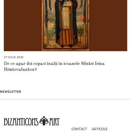
27 IULIE 2026
2
7
De ce apar doi copaci înalți în icoanele Sfintei Irina
I
U
Hristovalantou?
L
I
E
2
0
2
NEWSLETTER
6
CONTACT
ARTICOLE