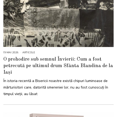
19 MAI 2026
1
ARTICOLE
9
O prohodire sub semnul Învierii: Cum a fost
M
A
petrecută pe ultimul drum Sfânta Blandina de la
I
2
Iași
0
2
6
În istoria recentă a Bisericii noastre există chipuri luminoase de
mărturisitori care, datorită smereniei lor, nu au fost cunoscuți în
timpul vieții, au lăsat