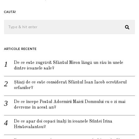
CAUTĂ!
ARTICOLE RECENTE
De ce este zugrăvit Sfântul Miron lângă un râu în unele
dintre icoanele sale?
Știați de ce este considerat Sfântul Ioan Iacob ocrotitorul
orfanilor?
De ce începe Postul Adormirii Maicii Domnului cu o zi mai
devreme în acest an?
De ce apar doi copaci înalți în icoanele Sfintei Irina
Hristovalantou?