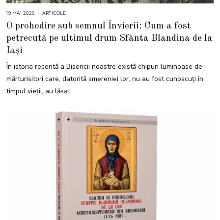
19 MAI 2026
1
ARTICOLE
9
O prohodire sub semnul Învierii: Cum a fost
M
A
petrecută pe ultimul drum Sfânta Blandina de la
I
2
Iași
0
2
6
În istoria recentă a Bisericii noastre există chipuri luminoase de
mărturisitori care, datorită smereniei lor, nu au fost cunoscuți în
timpul vieții, au lăsat