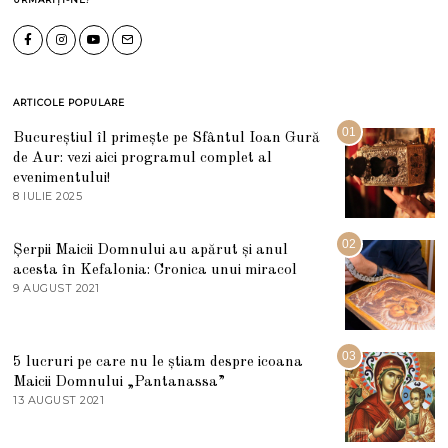
ARTICOLE POPULARE
01
Bucureștiul îl primește pe Sfântul Ioan Gură
de Aur: vezi aici programul complet al
evenimentului!
8 IULIE 2025
1
0
I
U
02
Șerpii Maicii Domnului au apărut și anul
L
acesta în Kefalonia: Cronica unui miracol
I
E
9 AUGUST 2021
2
2
7
0
M
2
A
5
R
03
5 lucruri pe care nu le știam despre icoana
T
I
Maicii Domnului „Pantanassa”
E
13 AUGUST 2021
1
2
3
0
A
2
U