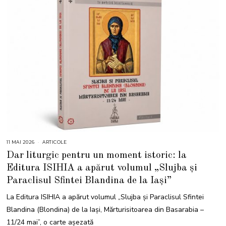
11 MAI 2026
1
ARTICOLE
3
Dar liturgic pentru un moment istoric: la
M
A
Editura ISIHIA a apărut volumul „Slujba și
I
2
Paraclisul Sfintei Blandina de la Iași”
0
2
6
La Editura ISIHIA a apărut volumul „Slujba și Paraclisul Sfintei
Blandina (Blondina) de la Iași, Mărturisitoarea din Basarabia –
11/24 mai”, o carte așezată