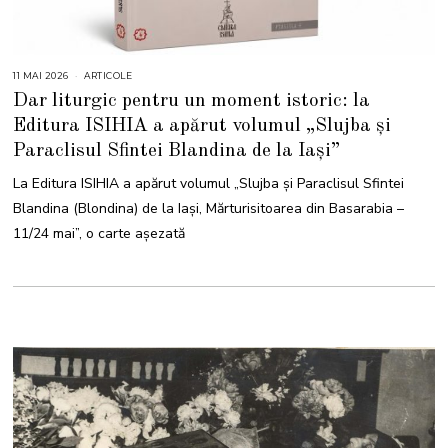
11 MAI 2026
1
ARTICOLE
3
Dar liturgic pentru un moment istoric: la
M
A
Editura ISIHIA a apărut volumul „Slujba și
I
2
Paraclisul Sfintei Blandina de la Iași”
0
2
6
La Editura ISIHIA a apărut volumul „Slujba și Paraclisul Sfintei
Blandina (Blondina) de la Iași, Mărturisitoarea din Basarabia –
11/24 mai”, o carte așezată