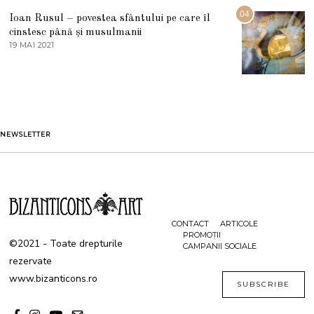
2
G
04
Ioan Rusul – povestea sfântului pe care îl
U
S
cinstesc până și musulmanii
T
19 MAI 2021
1
2
9
0
M
2
A
1
I
2
0
2
1
NEWSLETTER
CONTACT
ARTICOLE
PROMOȚII
©2021 - Toate drepturile
CAMPANII SOCIALE
rezervate
www.bizanticons.ro
SUBSCRIBE