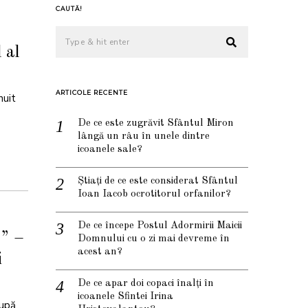
CAUTĂ!
:
 al
ARTICOLE RECENTE
nuit
De ce este zugrăvit Sfântul Miron
lângă un râu în unele dintre
icoanele sale?
Știați de ce este considerat Sfântul
Ioan Iacob ocrotitorul orfanilor?
De ce începe Postul Adormirii Maicii
…” –
Domnului cu o zi mai devreme în
acest an?
i
De ce apar doi copaci înalți în
icoanele Sfintei Irina
după