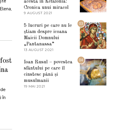
ește
I
acesta în Kefalonia:
E
Cronica unui miracol
 Elena,
2
9 AUGUST 2021
2
0
7
2
M
03
5
5 lucruri pe care nu le
A
știam despre icoana
R
T
Maicii Domnului
I
„Pantanassa”
E
13 AUGUST 2021
1
2
3
0
fost
A
04
2
Ioan Rusul – povestea
U
2
sfântului pe care îl
ina
G
U
cinstesc până și
S
musulmanii
T
19 MAI 2021
1
2
 de
9
0
M
 în
2
A
1
I
2
0
2
1