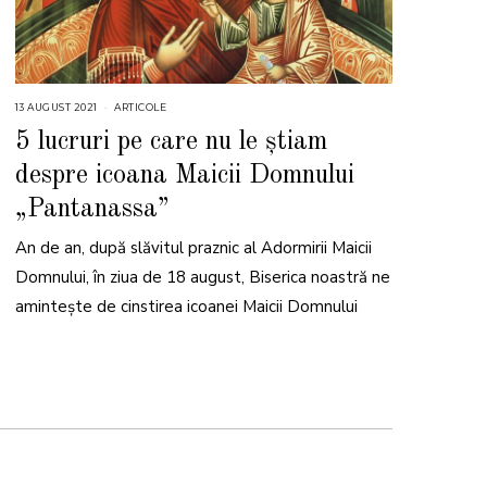
13 AUGUST 2021
1
ARTICOLE
3
A
5 lucruri pe care nu le știam
U
G
despre icoana Maicii Domnului
U
S
T
„Pantanassa”
2
0
2
An de an, după slăvitul praznic al Adormirii Maicii
1
Domnului, în ziua de 18 august, Biserica noastră ne
amintește de cinstirea icoanei Maicii Domnului