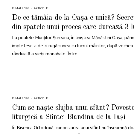
18 MAI 2026
1
ARTICOLE
8
M
De ce tămâia de la Oașa e unică? Secre
A
I
din spatele unui proces care durează 3 l
2
0
2
La poalele Munților Șureanu, în liniștea Mănăstirii Oașa, părinț
6
împletesc zi de zi rugăciunea cu lucrul mâinilor, după vechea
rânduială a vieții monahale. Între
13 MAI 2026
1
ARTICOLE
3
M
Cum se naște slujba unui sfânt? Povest
A
I
liturgică a Sfintei Blandina de la Iași
2
0
2
În Biserica Ortodoxă, canonizarea unui sfânt nu înseamnă do
6