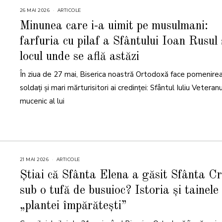
26 MAI 2026
2
ARTICOLE
6
M
Minunea care i-a uimit pe musulmani:
A
I
farfuria cu pilaf a Sfântului Ioan Rusul 
2
0
2
locul unde se află astăzi
6
În ziua de 27 mai, Biserica noastră Ortodoxă face pomenirea
soldați și mari mărturisitori ai credinței: Sfântul Iuliu Veteranu
mucenic al lui
21 MAI 2026
2
ARTICOLE
2
M
Știai că Sfânta Elena a găsit Sfânta C
A
I
sub o tufă de busuioc? Istoria și tainele
2
0
2
„plantei împărătești”
6