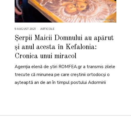
9 AUGUST 2021
2
ARTICOLE
7
M
Șerpii Maicii Domnului au apărut
A
R
și anul acesta în Kefalonia:
T
I
E
Cronica unui miracol
2
0
2
Agenția elenă de știri ROMFEA.gr a transmis zilele
2
trecute că minunea pe care creștinii ortodocși o
așteaptă an de an în timpul postului Adormirii