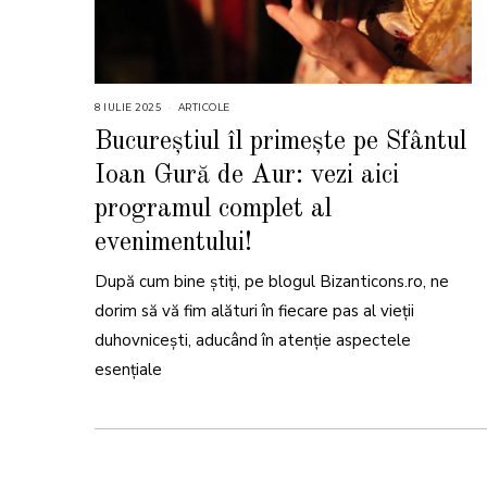
8 IULIE 2025
1
ARTICOLE
0
I
Bucureștiul îl primește pe Sfântul
U
L
Ioan Gură de Aur: vezi aici
I
E
2
programul complet al
0
2
evenimentului!
5
După cum bine știți, pe blogul Bizanticons.ro, ne
dorim să vă fim alături în fiecare pas al vieții
duhovnicești, aducând în atenție aspectele
esențiale