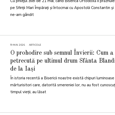
Cu prilejul zilei de 21 mai, când Biserica Ortodoxă îi prăznui
pe Sfinții Mari Împărați și întocmai cu Apostolii Constantin și
ne-am gândit
19 MAI 2026
1
ARTICOLE
9
M
O prohodire sub semnul Învierii: Cum a 
A
I
petrecută pe ultimul drum Sfânta Bland
2
0
2
de la Iași
6
În istoria recentă a Bisericii noastre există chipuri luminoase
mărturisitori care, datorită smereniei lor, nu au fost cunoscuți
timpul vieții, au lăsat