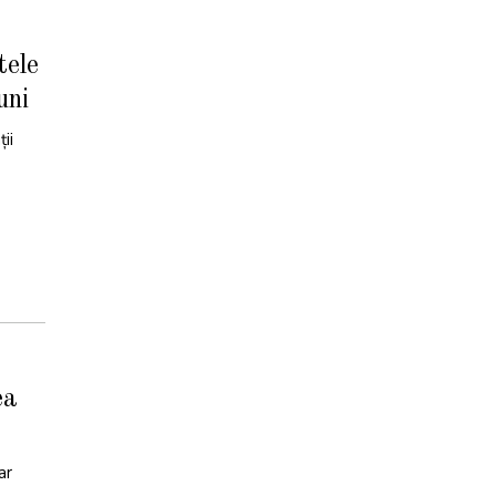
tele
uni
ii
ea
ar