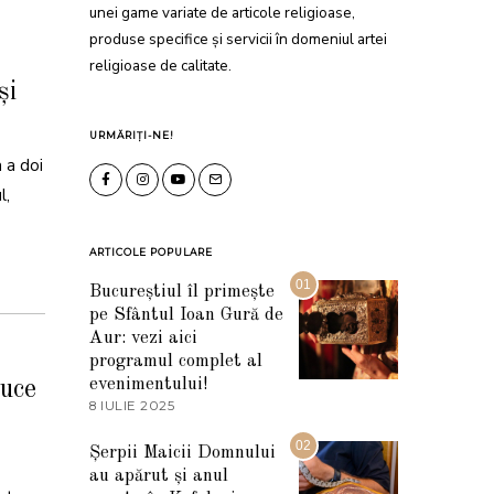
unei game variate de articole religioase,
produse specifice și servicii în domeniul artei
religioase de calitate.
și
URMĂRIȚI-NE!
 a doi
l,
ARTICOLE POPULARE
01
Bucureștiul îl primește
pe Sfântul Ioan Gură de
Aur: vezi aici
programul complet al
evenimentului!
ruce
8 IULIE 2025
1
0
I
02
Șerpii Maicii Domnului
U
au apărut și anul
L