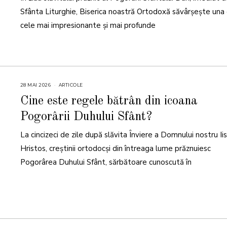
Sfânta Liturghie, Biserica noastră Ortodoxă săvârșește una 
cele mai impresionante și mai profunde
28 MAI 2026
2
ARTICOLE
8
M
Cine este regele bătrân din icoana
A
I
Pogorârii Duhului Sfânt?
2
0
2
La cincizeci de zile după slăvita Înviere a Domnului nostru Ii
6
Hristos, creștinii ortodocși din întreaga lume prăznuiesc
Pogorârea Duhului Sfânt, sărbătoare cunoscută în