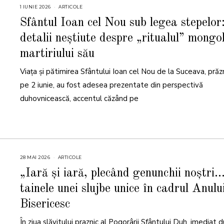
1 IUNIE 2026
1
ARTICOLE
I
U
Sfântul Ioan cel Nou sub legea stepelor
N
I
detalii neștiute despre „ritualul” mongol
E
2
0
martiriului său
2
6
Viața și pătimirea Sfântului Ioan cel Nou de la Suceava, prăz
pe 2 iunie, au fost adesea prezentate din perspectivă
duhovnicească, accentul căzând pe
28 MAI 2026
2
ARTICOLE
8
M
„Iară și iară, plecând genunchii noștri
A
I
tainele unei slujbe unice în cadrul Anulu
2
0
2
Bisericesc
6
În ziua slăvitului praznic al Pogorârii Sfântului Duh, imediat 