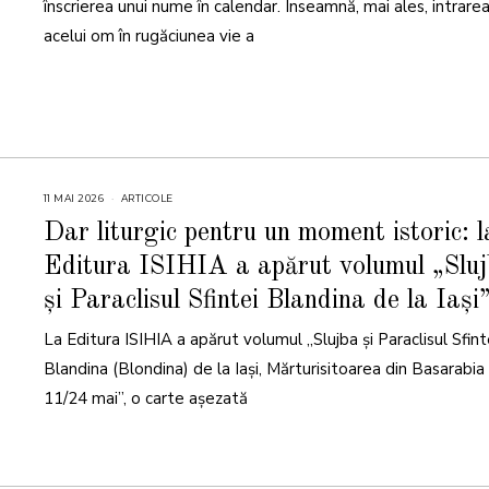
înscrierea unui nume în calendar. Înseamnă, mai ales, intrare
acelui om în rugăciunea vie a
11 MAI 2026
1
ARTICOLE
3
M
Dar liturgic pentru un moment istoric: l
A
I
Editura ISIHIA a apărut volumul „Slu
2
0
2
și Paraclisul Sfintei Blandina de la Iași
6
La Editura ISIHIA a apărut volumul „Slujba și Paraclisul Sfint
Blandina (Blondina) de la Iași, Mărturisitoarea din Basarabia
11/24 mai”, o carte așezată