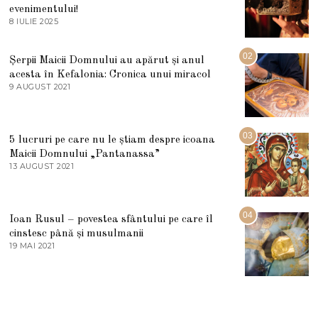
evenimentului!
8 IULIE 2025
1
0
I
U
02
Șerpii Maicii Domnului au apărut și anul
L
acesta în Kefalonia: Cronica unui miracol
I
E
9 AUGUST 2021
2
2
7
0
M
2
A
5
R
03
5 lucruri pe care nu le știam despre icoana
T
I
Maicii Domnului „Pantanassa”
E
13 AUGUST 2021
1
2
3
0
A
2
U
2
G
04
Ioan Rusul – povestea sfântului pe care îl
U
S
cinstesc până și musulmanii
T
19 MAI 2021
1
2
9
0
M
2
A
1
I
2
0