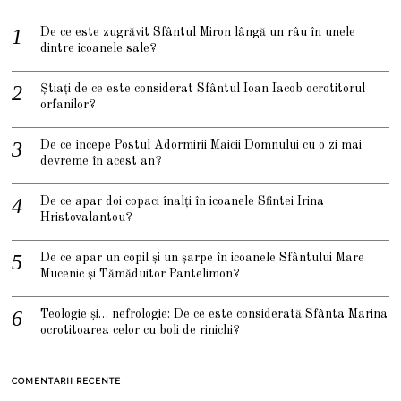
De ce este zugrăvit Sfântul Miron lângă un râu în unele
dintre icoanele sale?
Știați de ce este considerat Sfântul Ioan Iacob ocrotitorul
orfanilor?
De ce începe Postul Adormirii Maicii Domnului cu o zi mai
devreme în acest an?
De ce apar doi copaci înalți în icoanele Sfintei Irina
Hristovalantou?
De ce apar un copil și un șarpe în icoanele Sfântului Mare
Mucenic și Tămăduitor Pantelimon?
Teologie și… nefrologie: De ce este considerată Sfânta Marina
ocrotitoarea celor cu boli de rinichi?
COMENTARII RECENTE