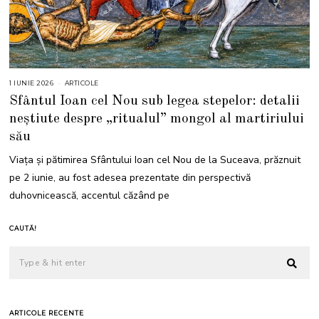
1 IUNIE 2026
1
ARTICOLE
I
Sfântul Ioan cel Nou sub legea stepelor: detalii
U
N
neștiute despre „ritualul” mongol al martiriului
I
E
său
2
0
2
Viața și pătimirea Sfântului Ioan cel Nou de la Suceava, prăznuit
6
pe 2 iunie, au fost adesea prezentate din perspectivă
duhovnicească, accentul căzând pe
CAUTĂ!
ARTICOLE RECENTE