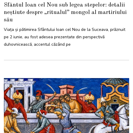
I
Sfântul Ioan cel Nou sub legea stepelor: detalii
U
N
neștiute despre „ritualul” mongol al martiriului
I
E
său
2
0
2
Viața și pătimirea Sfântului Ioan cel Nou de la Suceava, prăznuit
6
pe 2 iunie, au fost adesea prezentate din perspectivă
duhovnicească, accentul căzând pe