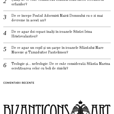
orfanilor?
De ce începe Postul Adormirii Maicii Domnului cu o zi mai
devreme în acest an?
De ce apar doi copaci înalți în icoanele Sfintei Irina
Hristovalantou?
De ce apar un copil și un șarpe în icoanele Sfântului Mare
Mucenic și Tămăduitor Pantelimon?
Teologie și… nefrologie: De ce este considerată Sfânta Marina
ocrotitoarea celor cu boli de rinichi?
COMENTARII RECENTE