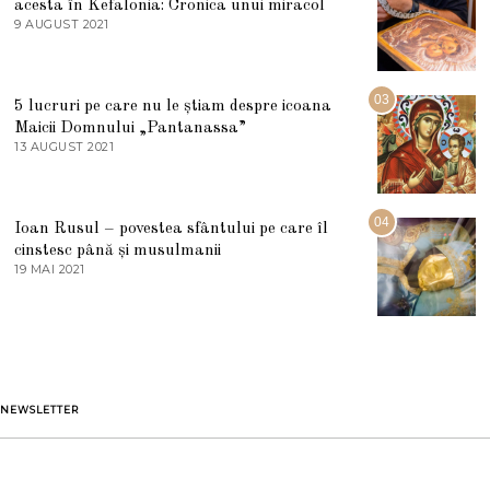
acesta în Kefalonia: Cronica unui miracol
I
E
9 AUGUST 2021
2
2
7
0
M
2
A
5
R
03
5 lucruri pe care nu le știam despre icoana
T
I
Maicii Domnului „Pantanassa”
E
13 AUGUST 2021
1
2
3
0
A
2
U
2
G
04
Ioan Rusul – povestea sfântului pe care îl
U
S
cinstesc până și musulmanii
T
19 MAI 2021
1
2
9
0
M
2
A
1
I
2
0
2
1
NEWSLETTER