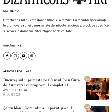
DESPRE NOI
Bizanticons Art nu este doar o firmă, ci o familie. Cu membri specializați
în promovarea unei game variate de articole religioase, produse specifice
și servicii în domeniul artei religioase de calitate.
URMĂRIȚI-NE!
ARTICOLE POPULARE
01
Bucureștiul îl primește pe Sfântul Ioan Gură
de Aur: vezi aici programul complet al
evenimentului!
8 IULIE 2025
1
0
I
U
02
Șerpii Maicii Domnului au apărut și anul
L