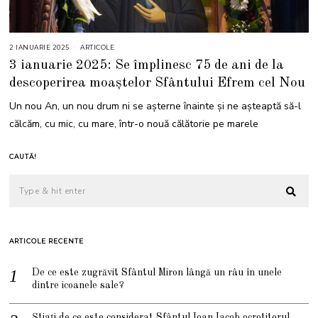
2 IANUARIE 2025
2
ARTICOLE
I
3 ianuarie 2025: Se împlinesc 75 de ani de la
A
N
descoperirea moaștelor Sfântului Efrem cel Nou
U
A
R
Un nou An, un nou drum ni se așterne înainte și ne așteaptă să-l
I
E
călcăm, cu mic, cu mare, într-o nouă călătorie pe marele
2
0
2
5
CAUTĂ!
ARTICOLE RECENTE
De ce este zugrăvit Sfântul Miron lângă un râu în unele
dintre icoanele sale?
Știați de ce este considerat Sfântul Ioan Iacob ocrotitorul