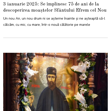
I
3 ianuarie 2025: Se împlinesc 75 de ani de la
A
N
descoperirea moaștelor Sfântului Efrem cel Nou
U
A
R
Un nou An, un nou drum ni se așterne înainte și ne așteaptă să-l
I
E
călcăm, cu mic, cu mare, într-o nouă călătorie pe marele
2
0
2
5