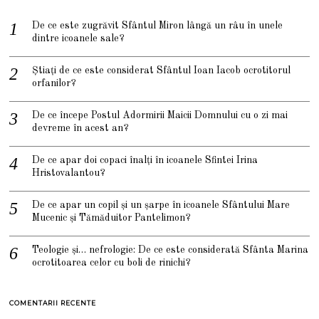
De ce este zugrăvit Sfântul Miron lângă un râu în unele
dintre icoanele sale?
Știați de ce este considerat Sfântul Ioan Iacob ocrotitorul
orfanilor?
De ce începe Postul Adormirii Maicii Domnului cu o zi mai
devreme în acest an?
De ce apar doi copaci înalți în icoanele Sfintei Irina
Hristovalantou?
De ce apar un copil și un șarpe în icoanele Sfântului Mare
Mucenic și Tămăduitor Pantelimon?
Teologie și… nefrologie: De ce este considerată Sfânta Marina
ocrotitoarea celor cu boli de rinichi?
COMENTARII RECENTE