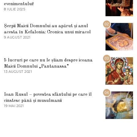
evenimentului!
8 IULIE 2025
1
0
I
U
02
Șerpii Maicii Domnului au apărut și anul
L
acesta în Kefalonia: Cronica unui miracol
I
E
9 AUGUST 2021
2
2
7
0
M
2
A
5
R
03
5 lucruri pe care nu le știam despre icoana
T
I
Maicii Domnului „Pantanassa”
E
13 AUGUST 2021
1
2
3
0
A
2
U
2
G
04
Ioan Rusul – povestea sfântului pe care îl
U
S
cinstesc până și musulmanii
T
19 MAI 2021
1
2
9
0
M
2
A
1
I
2
0