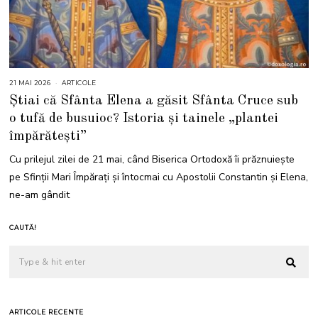
21 MAI 2026
2
ARTICOLE
2
Știai că Sfânta Elena a găsit Sfânta Cruce sub
M
A
o tufă de busuioc? Istoria și tainele „plantei
I
2
împărătești”
0
2
6
Cu prilejul zilei de 21 mai, când Biserica Ortodoxă îi prăznuiește
pe Sfinții Mari Împărați și întocmai cu Apostolii Constantin și Elena,
ne-am gândit
CAUTĂ!
ARTICOLE RECENTE