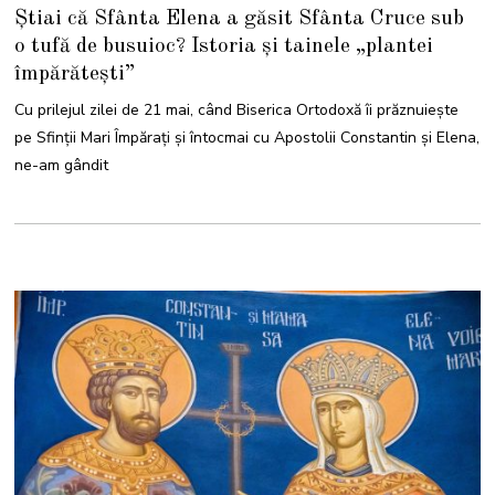
2
Știai că Sfânta Elena a găsit Sfânta Cruce sub
M
A
o tufă de busuioc? Istoria și tainele „plantei
I
2
împărătești”
0
2
6
Cu prilejul zilei de 21 mai, când Biserica Ortodoxă îi prăznuiește
pe Sfinții Mari Împărați și întocmai cu Apostolii Constantin și Elena,
ne-am gândit