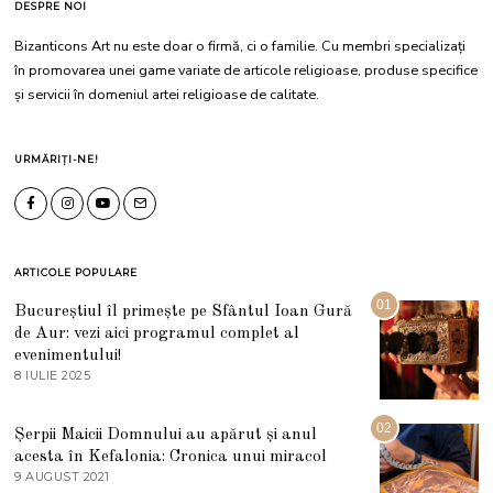
DESPRE NOI
Bizanticons Art nu este doar o firmă, ci o familie. Cu membri specializați
în promovarea unei game variate de articole religioase, produse specifice
și servicii în domeniul artei religioase de calitate.
URMĂRIȚI-NE!
ARTICOLE POPULARE
01
Bucureștiul îl primește pe Sfântul Ioan Gură
de Aur: vezi aici programul complet al
evenimentului!
8 IULIE 2025
1
0
I
U
02
Șerpii Maicii Domnului au apărut și anul
L
acesta în Kefalonia: Cronica unui miracol
I
E
9 AUGUST 2021
2
2
7