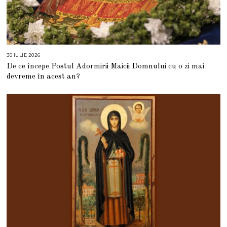
30 IULIE 2026
3
0
De ce începe Postul Adormirii Maicii Domnului cu o zi mai
I
U
devreme în acest an?
L
I
E
2
0
2
6