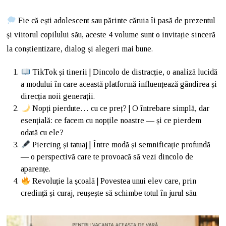
Fie că ești adolescent sau părinte căruia îi pasă de prezentul
și viitorul copilului său, aceste 4 volume sunt o invitație sinceră
la conștientizare, dialog și alegeri mai bune.
TikTok și tinerii | Dincolo de distracție, o analiză lucidă
a modului în care această platformă influențează gândirea și
direcția noii generații.
Nopți pierdute… cu ce preț? | O întrebare simplă, dar
esențială: ce facem cu nopțile noastre — și ce pierdem
odată cu ele?
Piercing și tatuaj | Între modă și semnificație profundă
— o perspectivă care te provoacă să vezi dincolo de
aparențe.
Revoluție la școală | Povestea unui elev care, prin
credință și curaj, reușește să schimbe totul în jurul său.