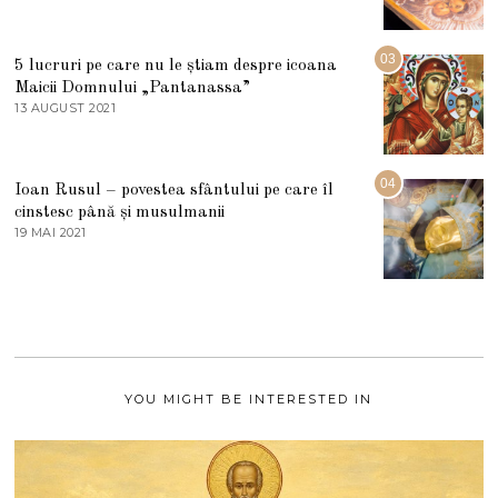
0
M
2
A
5
R
03
5 lucruri pe care nu le știam despre icoana
T
I
Maicii Domnului „Pantanassa”
E
13 AUGUST 2021
1
2
3
0
A
2
U
2
G
04
Ioan Rusul – povestea sfântului pe care îl
U
S
cinstesc până și musulmanii
T
19 MAI 2021
1
2
9
0
M
2
A
1
I
2
0
2
1
YOU MIGHT BE INTERESTED IN