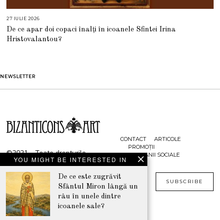
27 IULIE 2026
2
7
De ce apar doi copaci înalți în icoanele Sfintei Irina
I
U
Hristovalantou?
L
I
E
2
0
2
NEWSLETTER
6
CONTACT
ARTICOLE
PROMOȚII
©2021 - Toate drepturile
CAMPANII SOCIALE
YOU MIGHT BE INTERESTED IN
rezervate
De ce este zugrăvit
www.bizanticons.ro
SUBSCRIBE
Sfântul Miron lângă un
râu în unele dintre
icoanele sale?