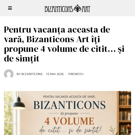
Pentru vacanța aceasta de
vară, Bizanticons Art îți
propune 4 volume de citit… și
de simțit
BY
BIZANTICONS
15 MAI 2026
1
PROMOȚII
5
M
A
I
2
0
2
6