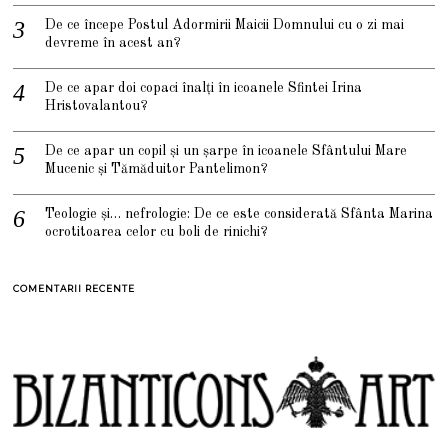
De ce începe Postul Adormirii Maicii Domnului cu o zi mai
devreme în acest an?
De ce apar doi copaci înalți în icoanele Sfintei Irina
Hristovalantou?
De ce apar un copil și un șarpe în icoanele Sfântului Mare
Mucenic și Tămăduitor Pantelimon?
Teologie și… nefrologie: De ce este considerată Sfânta Marina
ocrotitoarea celor cu boli de rinichi?
COMENTARII RECENTE