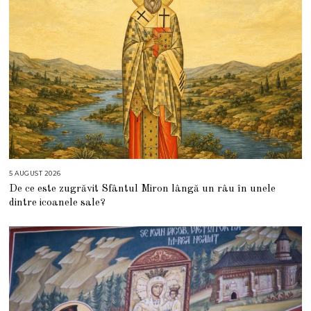
5 AUGUST 2026
5
A
De ce este zugrăvit Sfântul Miron lângă un râu în unele
U
G
dintre icoanele sale?
U
S
T
2
0
2
6