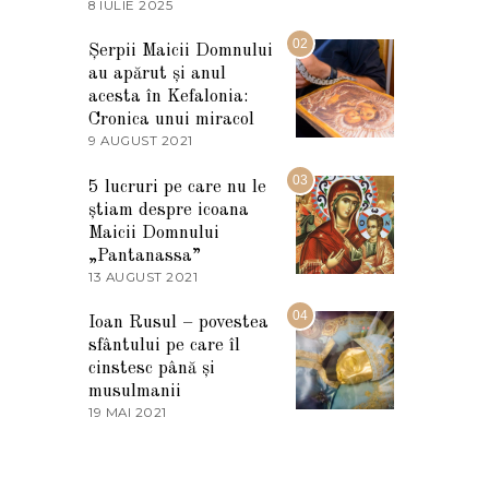
8 IULIE 2025
1
0
I
02
Șerpii Maicii Domnului
U
au apărut și anul
L
I
acesta în Kefalonia:
E
Cronica unui miracol
2
9 AUGUST 2021
2
0
7
2
M
03
5
5 lucruri pe care nu le
A
știam despre icoana
R
T
Maicii Domnului
I
„Pantanassa”
E
13 AUGUST 2021
1
2
3
0
A
04
2
Ioan Rusul – povestea
U
2
sfântului pe care îl
G
U
cinstesc până și
S
musulmanii
T
19 MAI 2021
1
2
9
0
M
2
A
1
I