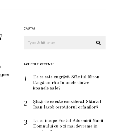
CAUTĂ!
7
ARTICOLE RECENTE
i
igner
De ce este zugrăvit Sfântul Miron
lângă un râu în unele dintre
icoanele sale?
Știați de ce este considerat Sfântul
Ioan Iacob ocrotitorul orfanilor?
De ce începe Postul Adormirii Maicii
Domnului cu o zi mai devreme în