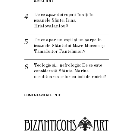
acest an?
De ce apar doi copaci înalți în
icoanele Sfintei Irina
Hristovalantou?
De ce apar un copil și un șarpe în
icoanele Sfântului Mare Mucenic și
Tămăduitor Pantelimon?
Teologie și… nefrologie: De ce este
considerată Sfânta Marina
ocrotitoarea celor cu boli de rinichi?
COMENTARII RECENTE