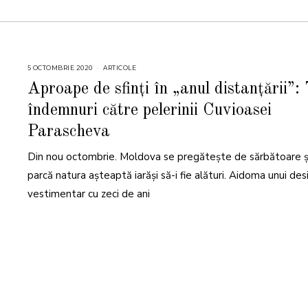
5 OCTOMBRIE 2020
ARTICOLE
Aproape de sfinți în „anul distanțării”: 
îndemnuri către pelerinii Cuvioasei
Parascheva
Din nou octombrie. Moldova se pregătește de sărbătoare ș
parcă natura așteaptă iarăși să-i fie alături. Aidoma unui des
vestimentar cu zeci de ani