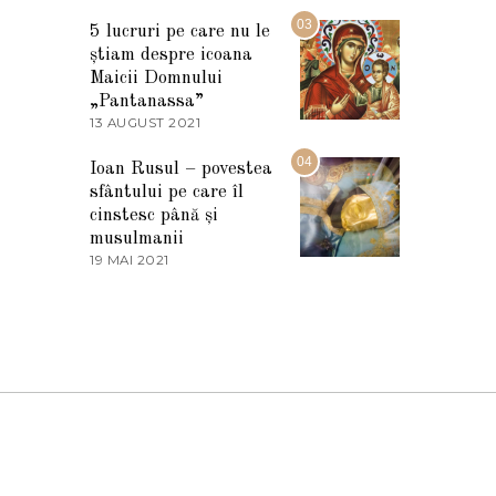
7
2
M
03
5
5 lucruri pe care nu le
A
știam despre icoana
R
T
Maicii Domnului
I
„Pantanassa”
E
13 AUGUST 2021
1
2
3
0
A
04
2
Ioan Rusul – povestea
U
2
sfântului pe care îl
G
U
cinstesc până și
S
musulmanii
T
19 MAI 2021
1
2
9
0
M
2
A
1
I
2
0
2
1