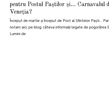
B
pentru Postul Paștilor și… Carnavalul d
R
U
A
Veneția?
R
I
E
Început de martie și început de Post al Sfintelor Paști… Parc
2
0
notam aici, pe blog, câteva informații legate de pogorârea S
2
5
Lumini de