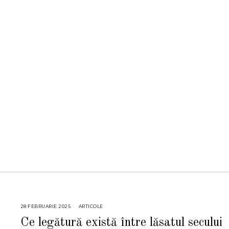
28 FEBRUARIE 2025
2
ARTICOLE
8
F
Ce legătură există între lăsatul secului
E