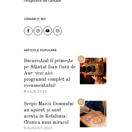
religioase de calitate.
URMĂRIȚI-NE!
ARTICOLE POPULARE
01
Bucureștiul îl primește
pe Sfântul Ioan Gură de
Aur: vezi aici
programul complet al
evenimentului!
8 IULIE 2025
1
0
I
02
Șerpii Maicii Domnului
U
au apărut și anul
L
I
acesta în Kefalonia:
E
Cronica unui miracol
2
9 AUGUST 2021
2
0