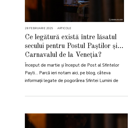
28 FEBRUARIE 2025
2
ARTICOLE
8
F
Ce legătură există între lăsatul
E
B
secului pentru Postul Paștilor și…
R
U
A
Carnavalul de la Veneția?
R
I
E
Început de martie și început de Post al Sfintelor
2
0
Paști… Parcă ieri notam aici, pe blog, câteva
2
5
informații legate de pogorârea Sfintei Lumini de