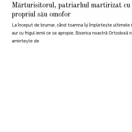
E
Mărturisitorul, patriarhul martirizat cu
M
B
R
propriul său omofor
I
E
2
La început de brumar, când toamna își împletește ultimele f
0
2
aur cu frigul iernii ce se apropie, Biserica noastră Ortodoxă 
4
amintește de