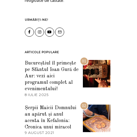
religioase de calitate.
URMĂRIȚI-NE!
ARTICOLE POPULARE
01
Bucureștiul îl primește
pe Sfântul Ioan Gură de
Aur: vezi aici
programul complet al
evenimentului!
8 IULIE 2025
1
0
I
02
Șerpii Maicii Domnului
U
au apărut și anul
L
I
acesta în Kefalonia:
E
Cronica unui miracol
2
9 AUGUST 2021
2
0