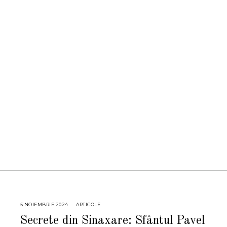
5 NOIEMBRIE 2024
5
ARTICOLE
N
O
Secrete din Sinaxare: Sfântul Pavel
I