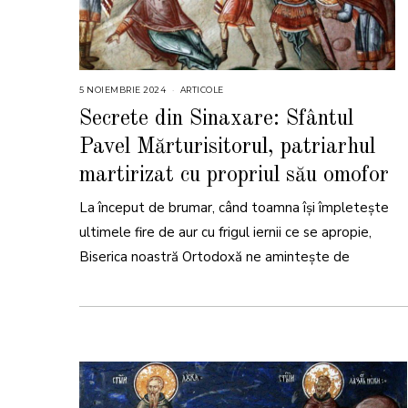
5 NOIEMBRIE 2024
5
ARTICOLE
N
O
Secrete din Sinaxare: Sfântul
I
E
Pavel Mărturisitorul, patriarhul
M
B
R
martirizat cu propriul său omofor
I
E
2
La început de brumar, când toamna își împletește
0
2
ultimele fire de aur cu frigul iernii ce se apropie,
4
Biserica noastră Ortodoxă ne amintește de