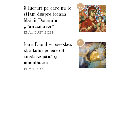
7
2
M
03
5
5 lucruri pe care nu le
A
știam despre icoana
R
T
Maicii Domnului
I
„Pantanassa”
E
13 AUGUST 2021
1
2
3
0
A
04
2
Ioan Rusul – povestea
U
2
sfântului pe care îl
G
U
cinstesc până și
S
musulmanii
T
19 MAI 2021
1
2
9
0
M
2
A
1
I
2
0
2
1