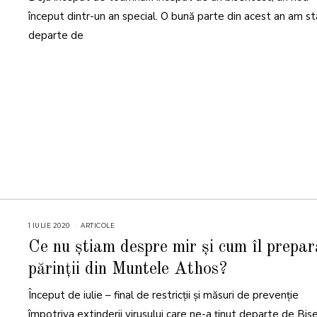
început dintr-un an special. O bună parte din acest an am st
departe de
1 IULIE 2020
ARTICOLE
Ce nu știam despre mir și cum îl prepar
părinții din Muntele Athos?
Început de iulie – final de restricții și măsuri de prevenție
împotriva extinderii virusului care ne-a ținut departe de Bise