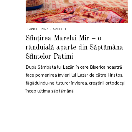
10 APRILIE 2023
1
ARTICOLE
0
A
Sfințirea Marelui Mir – o
P
R
rânduială aparte din Săptămâna
I
L
I
Sfintelor Patimi
E
2
0
După Sâmbăta lui Lazăr, în care Biserica noastră
2
3
face pomenirea învierii lui Lazăr de către Hristos,
făgăduindu-ne tuturor învierea, creștinii ortodocși
încep ultima săptămână