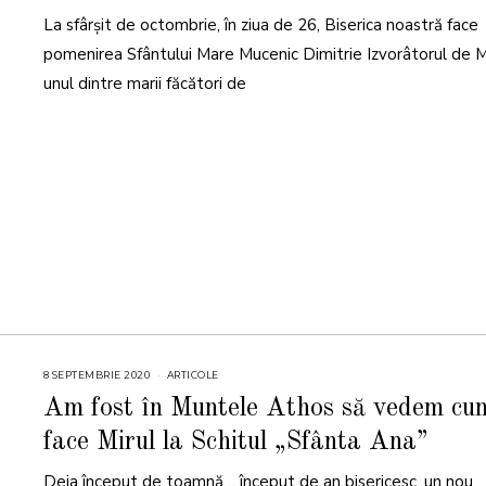
B
La sfârșit de octombrie, în ziua de 26, Biserica noastră face
R
I
E
pomenirea Sfântului Mare Mucenic Dimitrie Izvorâtorul de Mi
2
0
unul dintre marii făcători de
2
2
8 SEPTEMBRIE 2020
ARTICOLE
Am fost în Muntele Athos să vedem cu
face Mirul la Schitul „Sfânta Ana”
Deja început de toamnă… început de an bisericesc, un nou