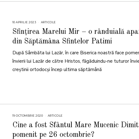
10 APRILIE 2023
1
ARTICOLE
0
A
Sfințirea Marelui Mir – o rânduială apa
P
R
din Săptămâna Sfintelor Patimi
I
L
I
După Sâmbăta lui Lazăr, în care Biserica noastră face pome
E
2
0
învierii lui Lazăr de către Hristos, făgăduindu-ne tuturor învi
2
3
creștinii ortodocși încep ultima săptămână
19 OCTOMBRIE 2020
1
ARTICOLE
8
O
Cine a fost Sfântul Mare Mucenic Dimit
C
T
pomenit pe 26 octombrie?
O
M