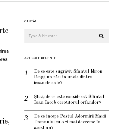
CAUTĂ!
rte
nirea
erea,
ARTICOLE RECENTE
De ce este zugrăvit Sfântul Miron
lângă un râu în unele dintre
icoanele sale?
Știați de ce este considerat Sfântul
Ioan Iacob ocrotitorul orfanilor?
De ce începe Postul Adormirii Maicii
rie,
Domnului cu o zi mai devreme în
acest an?