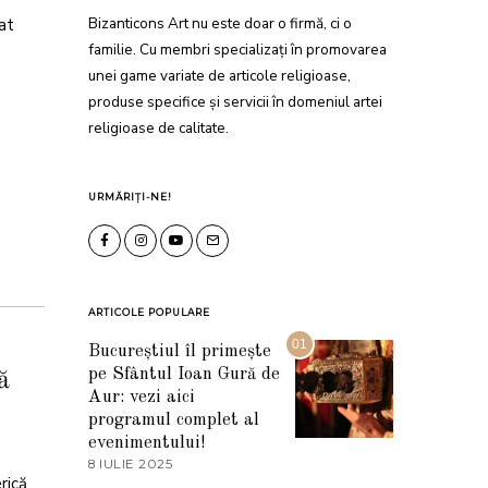
Bizanticons Art nu este doar o firmă, ci o
at
familie. Cu membri specializați în promovarea
unei game variate de articole religioase,
produse specifice și servicii în domeniul artei
religioase de calitate.
URMĂRIȚI-NE!
ARTICOLE POPULARE
01
Bucureștiul îl primește
pe Sfântul Ioan Gură de
ă
Aur: vezi aici
programul complet al
evenimentului!
8 IULIE 2025
1
rică.
0