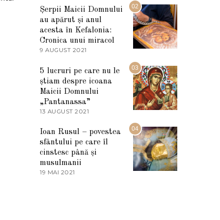
I
02
Șerpii Maicii Domnului
U
au apărut și anul
L
I
acesta în Kefalonia:
E
Cronica unui miracol
2
9 AUGUST 2021
2
0
7
2
M
03
5
5 lucruri pe care nu le
A
știam despre icoana
R
T
Maicii Domnului
I
„Pantanassa”
E
13 AUGUST 2021
1
2
3
0
A
04
2
Ioan Rusul – povestea
U
2
sfântului pe care îl
G
U
cinstesc până și
S
musulmanii
T
19 MAI 2021
1
2
9
0
M
2
A
1
I
2
0