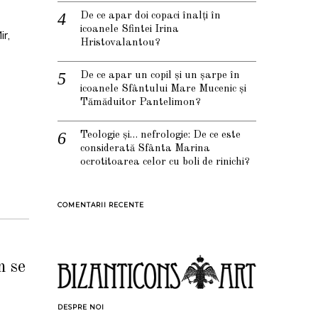
De ce apar doi copaci înalți în
icoanele Sfintei Irina
r,
Hristovalantou?
De ce apar un copil și un șarpe în
icoanele Sfântului Mare Mucenic și
Tămăduitor Pantelimon?
Teologie și… nefrologie: De ce este
considerată Sfânta Marina
ocrotitoarea celor cu boli de rinichi?
COMENTARII RECENTE
m se
DESPRE NOI