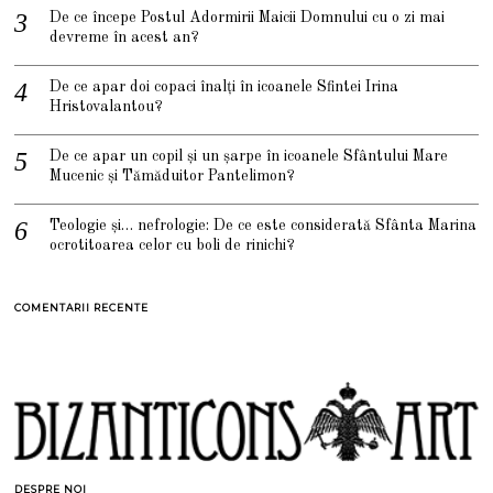
De ce începe Postul Adormirii Maicii Domnului cu o zi mai
devreme în acest an?
De ce apar doi copaci înalți în icoanele Sfintei Irina
Hristovalantou?
De ce apar un copil și un șarpe în icoanele Sfântului Mare
Mucenic și Tămăduitor Pantelimon?
Teologie și… nefrologie: De ce este considerată Sfânta Marina
ocrotitoarea celor cu boli de rinichi?
COMENTARII RECENTE
DESPRE NOI