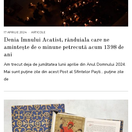
17 APRILIE 2024
1
ARTICOLE
7
Denia Imnului Acatist, rânduiala care ne
A
P
amintește de o minune petrecută acum 1398 de
R
I
ani
L
I
E
Am trecut deja de jumătatea lunii aprilie din Anul Domnului 2024.
2
0
Mai sunt puține zile din acest Post al Sfintelor Paști… puține zile
2
4
de