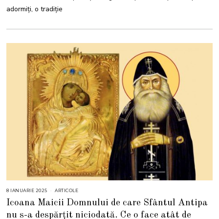
2
adormiți, o tradiție
5
8 IANUARIE 2025
8
ARTICOLE
I
Icoana Maicii Domnului de care Sfântul Antipa
A
N
nu s-a despărțit niciodată. Ce o face atât de
U