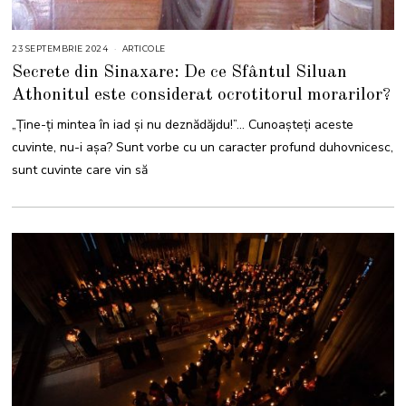
23 SEPTEMBRIE 2024
2
ARTICOLE
3
Secrete din Sinaxare: De ce Sfântul Siluan
S
E
Athonitul este considerat ocrotitorul morarilor?
P
T
E
„Ţine-ţi mintea în iad şi nu deznădăjdu!”… Cunoașteți aceste
M
B
cuvinte, nu-i așa? Sunt vorbe cu un caracter profund duhovnicesc,
R
I
sunt cuvinte care vin să
E
2
0
2
4