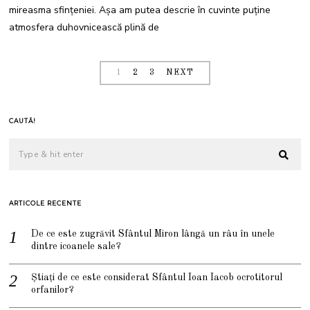
E
mireasma sfințeniei. Așa am putea descrie în cuvinte puține
2
0
atmosfera duhovnicească plină de
2
2
1
2
3
NEXT
CAUTĂ!
ARTICOLE RECENTE
De ce este zugrăvit Sfântul Miron lângă un râu în unele
dintre icoanele sale?
Știați de ce este considerat Sfântul Ioan Iacob ocrotitorul
orfanilor?