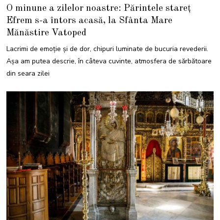
6
O minune a zilelor noastre: Părintele stareț
S
E
Efrem s-a întors acasă, la Sfânta Mare
P
T
Mănăstire Vatoped
E
M
B
Lacrimi de emoție și de dor, chipuri luminate de bucuria revederii.
R
I
Așa am putea descrie, în câteva cuvinte, atmosfera de sărbătoare
E
2
din seara zilei
0
2
1