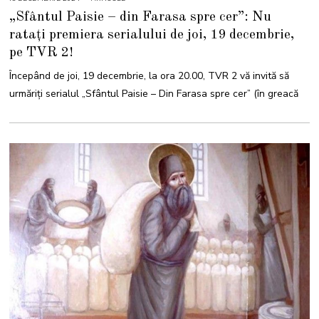
8
„Sfântul Paisie – din Farasa spre cer”: Nu
D
E
ratați premiera serialului de joi, 19 decembrie,
C
E
pe TVR 2!
M
B
R
Începând de joi, 19 decembrie, la ora 20.00, TVR 2 vă invită să
I
E
urmăriți serialul „Sfântul Paisie – Din Farasa spre cer” (în greacă
2
0
2
4