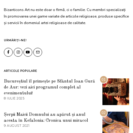
Bizanticons Art nu este doar o firmă, ci o familie. Cu membri specializați
în promovarea unei game variate de articole religioase, produse specifice
și servicii în domeniul artei religioase de calitate.
URMĂRIȚI-NE!
ARTICOLE POPULARE
01
Bucureștiul îl primește pe Sfântul Ioan Gură
de Aur: vezi aici programul complet al
evenimentului!
8 IULIE 2025
1
0
I
U
02
Șerpii Maicii Domnului au apărut și anul
L
acesta în Kefalonia: Cronica unui miracol
I
E
9 AUGUST 2021
2
2
7