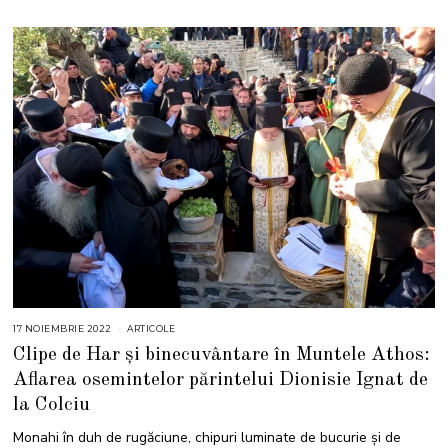
17 NOIEMBRIE 2022
1
ARTICOLE
8
Clipe de Har și binecuvântare în Muntele Athos:
N
O
Aflarea osemintelor părintelui Dionisie Ignat de
I
E
la Colciu
M
B
R
Monahi în duh de rugăciune, chipuri luminate de bucurie și de
I