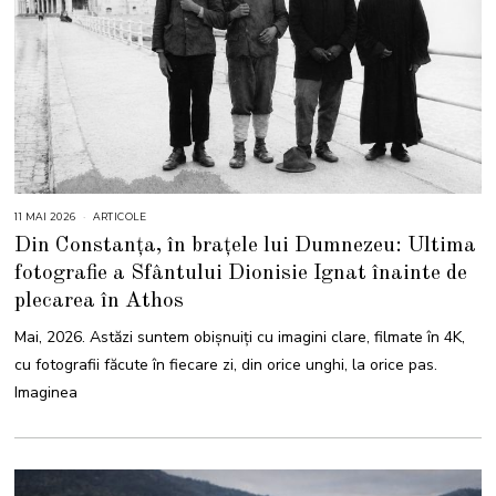
11 MAI 2026
1
ARTICOLE
2
Din Constanța, în brațele lui Dumnezeu: Ultima
M
A
fotografie a Sfântului Dionisie Ignat înainte de
I
2
plecarea în Athos
0
2
6
Mai, 2026. Astăzi suntem obișnuiți cu imagini clare, filmate în 4K,
cu fotografii făcute în fiecare zi, din orice unghi, la orice pas.
Imaginea