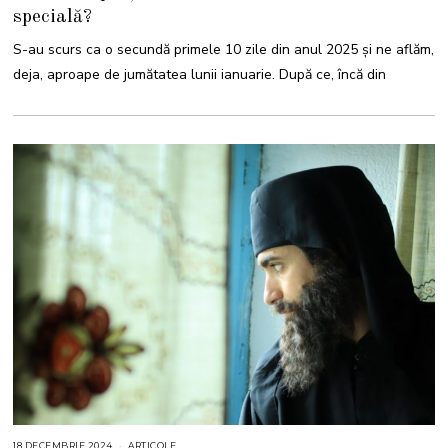
A
specială?
R
I
E
S-au scurs ca o secundă primele 10 zile din anul 2025 și ne aflăm,
2
0
deja, aproape de jumătatea lunii ianuarie. După ce, încă din
2
5
18 DECEMBRIE 2024
1
ARTICOLE