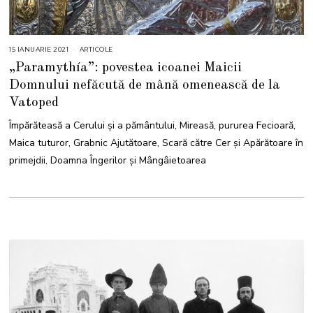
15 IANUARIE 2021
2
ARTICOLE
1
„Paramythía”: povestea icoanei Maicii
I
A
Domnului nefăcută de mână omenească de la
N
U
Vatoped
A
R
I
Împărăteasă a Cerului și a pământului, Mireasă, pururea Fecioară,
E
2
Maica tuturor, Grabnic Ajutătoare, Scară către Cer și Apărătoare în
0
2
primejdii, Doamna Îngerilor și Mângâietoarea
2