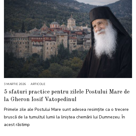
3 MARTIE 2026
3
ARTICOLE
M
5 sfaturi practice pentru zilele Postului Mare de
A
R
la Gheron Iosif Vatopedinul
T
I
E
Primele zile ale Postului Mare sunt adesea resimțite ca o trecere
2
0
bruscă de la tumultul lumii la liniștea chemării lui Dumnezeu. În
2
6
acest răstimp