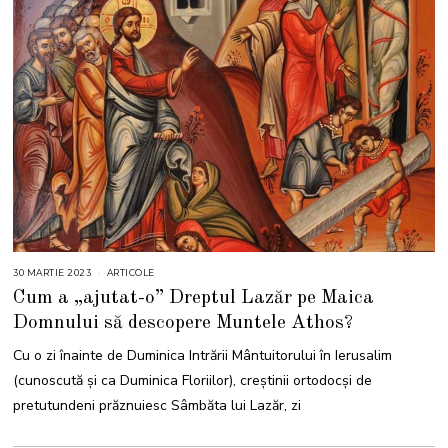
30 MARTIE 2023
3
ARTICOLE
0
Cum a „ajutat-o” Dreptul Lazăr pe Maica
M
A
Domnului să descopere Muntele Athos?
R
T
I
Cu o zi înainte de Duminica Intrării Mântuitorului în Ierusalim
E
2
(cunoscută și ca Duminica Floriilor), creștinii ortodocși de
0
2
pretutundeni prăznuiesc Sâmbăta lui Lazăr, zi
3