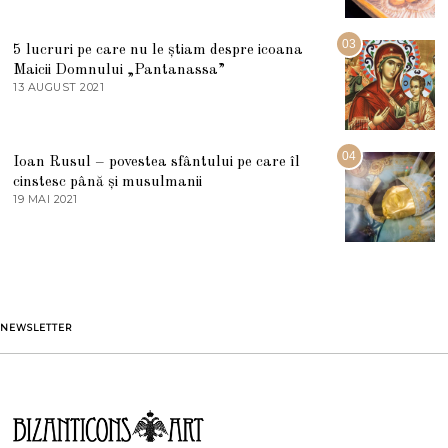
0
M
2
A
5
R
03
5 lucruri pe care nu le știam despre icoana
T
I
Maicii Domnului „Pantanassa”
E
13 AUGUST 2021
1
2
3
0
A
2
U
2
G
04
Ioan Rusul – povestea sfântului pe care îl
U
S
cinstesc până și musulmanii
T
19 MAI 2021
1
2
9
0
M
2
A
1
I
2
0
2
1
NEWSLETTER