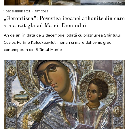
1 DECEMBRIE 2021
1
ARTICOLE
D
„Gerontissa”: Povestea icoanei athonite din care
E
C
s-a auzit glasul Maicii Domnului
E
M
B
An de an, în data de 2 decembrie, odată cu prăznuirea Sfântului
R
I
Cuvios Porfirie Kafsokalivitul, monah și mare duhovnic grec
E
2
contemporan din Sfântul Munte
0
2
1