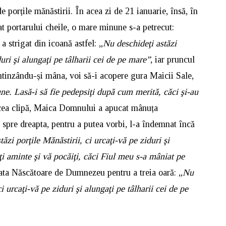
e porțile mănăstirii. În acea zi de 21 ianuarie, însă, în
t portarului cheile, o mare minune s-a petrecut:
strigat din icoană astfel: „
Nu deschideţi astăzi
duri şi alungaţi pe tâlharii cei de pe mare”
, iar pruncul
ntinzându-și mâna, voi să-i acopere gura Maicii Sale,
e. Lasă-i să fie pedepsiţi după cum merită, căci şi-au
ea clipă, Maica Domnului a apucat mânuța
 spre dreapta, pentru a putea vorbi, l-a îndemnat încă
tăzi porţile Mănăstirii, ci urcaţi-vă pe ziduri şi
ţi aminte şi vă pocăiţi, căci Fiul meu s-a mâniat pe
rata Născătoare de Dumnezeu pentru a treia oară: „
Nu
i urcaţi-vă pe ziduri şi alungaţi pe tâlharii cei de pe