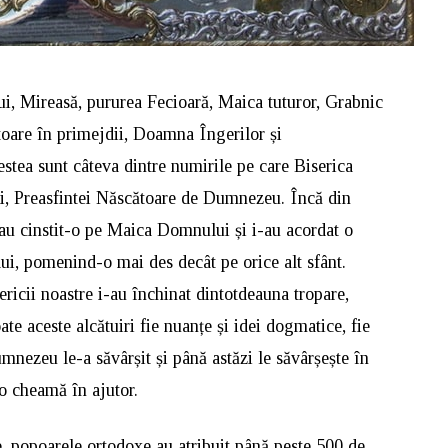
i, Mireasă, pururea Fecioară, Maica tuturor, Grabnic
toare în primejdii, Doamna Îngerilor și
estea sunt câteva dintre numirile pe care Biserica
ui, Preasfintei Născătoare de Dumnezeu. Încă din
i au cinstit-o pe Maica Domnului și i-au acordat o
lui, pomenind-o mai des decât pe orice alt sfânt.
isericii noastre i-au închinat dintotdeauna tropare,
oate aceste alcătuiri fie nuanțe și idei dogmatice, fie
nezeu le-a săvârșit și până astăzi le săvârșește în
 o cheamă în ajutor.
e, popoarele ortodoxe au atribuit până peste 500 de