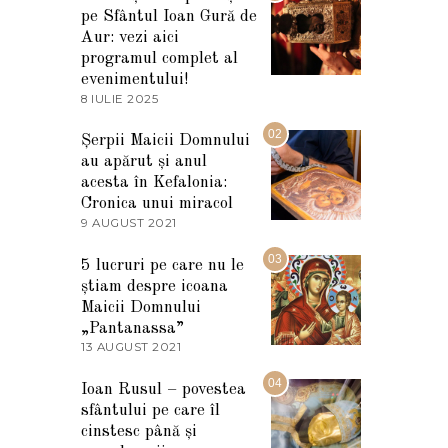
pe Sfântul Ioan Gură de
Aur: vezi aici
programul complet al
evenimentului!
8 IULIE 2025
1
0
I
02
Șerpii Maicii Domnului
U
au apărut și anul
L
I
acesta în Kefalonia:
E
Cronica unui miracol
2
9 AUGUST 2021
2
0
7
2
M
03
5
5 lucruri pe care nu le
A
știam despre icoana
R
T
Maicii Domnului
I
„Pantanassa”
E
13 AUGUST 2021
1
2
3
0
A
04
2
Ioan Rusul – povestea
U
2
sfântului pe care îl
G
U
cinstesc până și
S