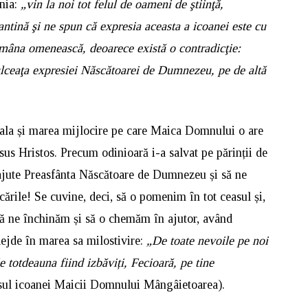
ânia:
„vin la noi tot felul de oameni de ştiinţă,
zantină şi ne spun că expresia aceasta a icoanei este cu
 mâna omenească, deoarece există o contradicţie:
dulceaţa expresiei Născătoarei de Dumnezeu, pe de altă
eala și marea mijlocire pe care Maica Domnului o are
isus Hristos. Precum odinioară i-a salvat pe părinții de
e ajute Preasfânta Născătoare de Dumnezeu și să ne
rcările! Se cuvine, deci, să o pomenim în tot ceasul și,
să ne închinăm și să o chemăm în ajutor, având
ejde în marea sa milostivire:
„De toate nevoile pe noi
e totdeauna fiind izbăviți, Fecioară, pe tine
sul icoanei Maicii Domnului Mângâietoarea).