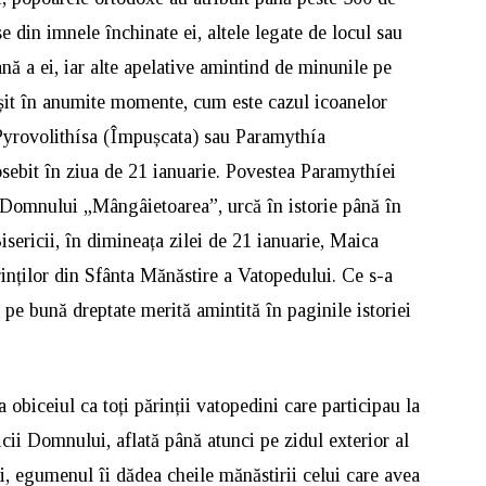
 din imnele închinate ei, altele legate de locul sau
nă a ei, iar alte apelative amintind de minunile pe
it în anumite momente, cum este cazul icoanelor
 Pyrovolithísa (Împușcata) sau Paramythía
osebit în ziua de 21 ianuarie. Povestea Paramythíei
i Domnului „Mângâietoarea”, urcă în istorie până în
sericii, în dimineața zilei de 21 ianuarie, Maica
inților din Sfânta Mănăstire a Vatopedului. Ce s-a
e pe bună dreptate merită amintită în paginile istoriei
a obiceiul ca toți părinții vatopedini care participau la
cii Domnului, aflată până atunci pe zidul exterior al
ii, egumenul îi dădea cheile mănăstirii celui care avea