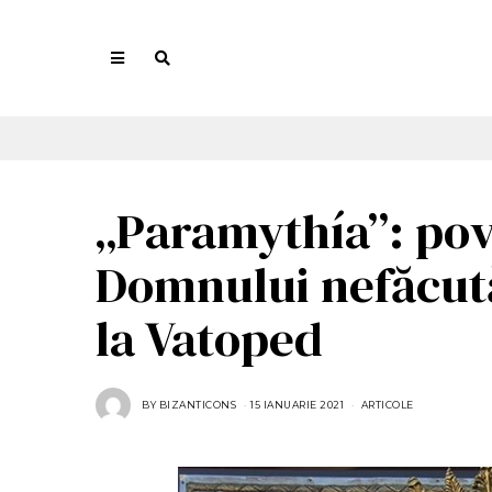
„Paramythía”: pov
Domnului nefăcut
la Vatoped
BY
BIZANTICONS
15 IANUARIE 2021
2
ARTICOLE
1
I
A
N
U
A