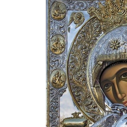
R
I
E
2
0
2
2