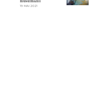
musulmanii
T
19 MAI 2021
1
2
9
0
M
2
A
1
I
2
0
2
1