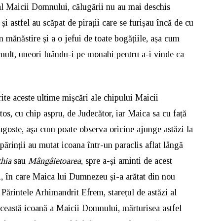
al Maicii Domnului, călugării nu au mai deschis
și astfel au scăpat de pirații care se furișau încă de cu
n mănăstire și a o jefui de toate bogățiile, așa cum
 mult, uneori luându-i pe monahi pentru a-i vinde ca
ite aceste ultime mișcări ale chipului Maicii
os, cu chip aspru, de Judecător, iar Maica sa cu față
ragoste, aşa cum poate observa oricine ajunge astăzi la
ărinții au mutat icoana într-un paraclis aflat lângă
hia
sau
Mângâietoarea
, spre a-și aminti de acest
i, în care Maica lui Dumnezeu și-a arătat din nou
. Părintele Arhimandrit Efrem, starețul de astăzi al
această icoană a Maicii Domnului, mărturisea astfel