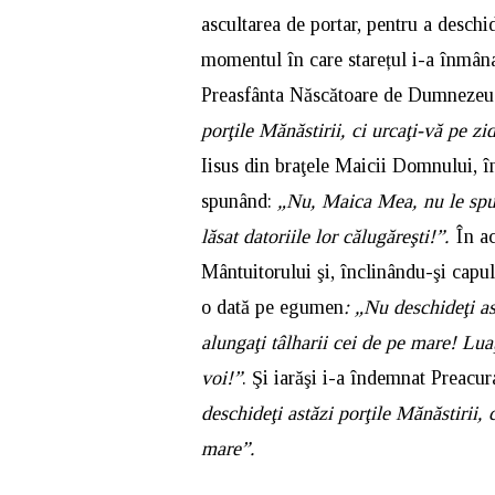
ascultarea de portar, pentru a deschid
momentul în care starețul i-a înmâna
Preasfânta Născătoare de Dumnezeu a 
porţile Mănăstirii, ci urcaţi-vă pe zi
Iisus din braţele Maicii Domnului, î
spunând:
„Nu, Maica Mea, nu le spun
lăsat datoriile lor călugăreşti!”.
În ac
Mântuitorului şi, înclinându-şi capul
o dată pe egumen
: „Nu deschideţi as
alungaţi tâlharii cei de pe mare! Lua
voi!”
. Şi iarăşi i-a îndemnat Preacu
deschideţi astăzi porţile Mănăstirii, c
mare”.