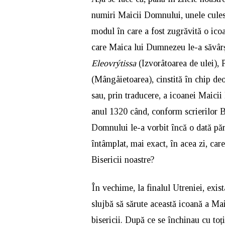
numiri Maicii Domnului, unele culese
modul în care a fost zugrăvită o icoa
care Maica lui Dumnezeu le-a săvârș
Eleovrýtissa
(Izvorâtoarea de ulei),
(Mângâietoarea), cinstită în chip de
sau, prin traducere, a icoanei Maici
anul 1320 când, conform scrierilor Bi
Domnului le-a vorbit încă o dată păr
întâmplat, mai exact, în acea zi, car
Bisericii noastre?
În vechime, la finalul Utreniei, exist
slujbă să sărute această icoană a Mai
bisericii. După ce se închinau cu toț