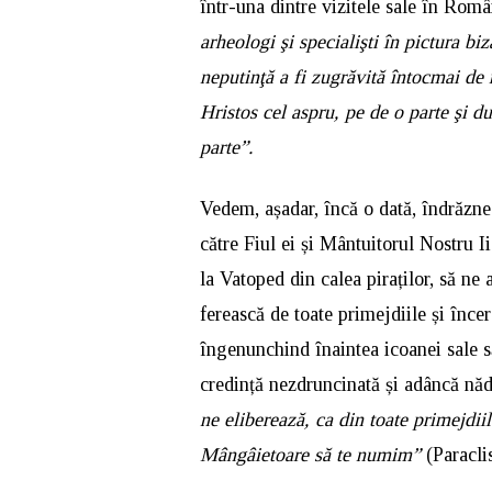
într-una dintre vizitele sale în Rom
arheologi şi specialişti în pictura bi
neputinţă a fi zugrăvită întocmai de
Hristos cel aspru, pe de o parte şi 
parte”.
Vedem, așadar, încă o dată, îndrăzn
către Fiul ei și Mântuitorul Nostru I
la Vatoped din calea piraților, să n
ferească de toate primejdiile și înce
îngenunchind înaintea icoanei sale 
credință nezdruncinată și adâncă năd
ne eliberează, ca din toate primejdiil
Mângâietoare să te numim”
(Paracli