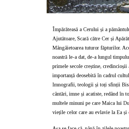
Împărăteasă a Cerului și a pământulu
Ajutătoare, Scară către Cer și Apără
Mângâietoarea tuturor făpturilor. Ac
noastră le-a dat, de-a lungul timpul
primele secole creștine, credincioși
importanță deosebită în cadrul cultu
Imnografii, teologii și toți sfinții B
cântări, imne și acatiste, redând în t
multele minuni pe care Maica lui Dum
viețile celor care au evlavie la Ea și
Așa se face că, până în zilele noastr