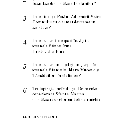
Ioan Iacob ocrotitorul orfanilor?
De ce începe Postul Adormirii Maicii
Domnului cu o zi mai devreme în
acest an?
De ce apar doi copaci înalți în
icoanele Sfintei Irina
Hristovalantou?
De ce apar un copil și un șarpe în
icoanele Sfântului Mare Mucenic și
Tămăduitor Pantelimon?
Teologie și… nefrologie: De ce este
considerată Sfânta Marina
ocrotitoarea celor cu boli de rinichi?
COMENTARII RECENTE