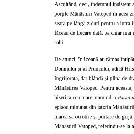
Ascultând, deci, îndemnul insistent 
porţile Mănăstirii Vatoped în acea zi 
seară pe lângă ziduri pentru a intra î
făceau de fiecare dată, ba chiar mai
robi.
De atunci, în icoană au rămas întipăr
Domnului și al Pruncului, adică Hrist
îngrijorată, dar blândă și plină de d
Mănăstirea Vatoped. Pentru aceasta, p
biserica cea mare, numind-o
Paramit
episod minunat din istoria Mănăstiri
marea sa ocrotire și purtare de grijă
Mănăstirii Vatoped, referindu-se la 