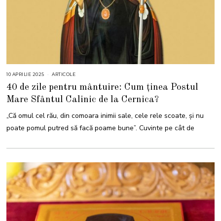
10 APRILIE 2025
1
ARTICOLE
4
40 de zile pentru mântuire: Cum ținea Postul
A
P
Mare Sfântul Calinic de la Cernica?
R
I
L
„Că omul cel rău, din comoara inimii sale, cele rele scoate, şi nu
I
E
poate pomul putred să facă poame bune”. Cuvinte pe cât de
2
0
2
5