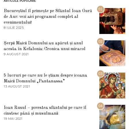
ARTICOLE POPULARE
01
Bucureștiul îl primește pe Sfântul Ioan Gură
de Aur: vezi aici programul complet al
evenimentului!
8 IULIE 2025
1
0
I
U
02
Șerpii Maicii Domnului au apărut și anul
L
acesta în Kefalonia: Cronica unui miracol
I
E
9 AUGUST 2021
2
2
7
0
M
2
A
5
R
03
5 lucruri pe care nu le știam despre icoana
T
I
Maicii Domnului „Pantanassa”
E
13 AUGUST 2021
1
2
3
0
A
2
U
2
G
04
Ioan Rusul – povestea sfântului pe care îl
U
S
cinstesc până și musulmanii
T
19 MAI 2021
1
2
9
0
M