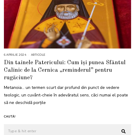
6 APRILIE 2024
6
ARTICOLE
A
Din tainele Patericului: Cum își punea Sfântul
P
R
Calinic de la Cernica „reminderul” pentru
I
L
rugăciune?
I
E
2
Metanoia… un termen scurt dar profund din punct de vedere
0
2
teologic, un cuvânt-cheie în adevăratul sens, căci numai el poate
4
să ne deschidă porțile
CAUTĂ!