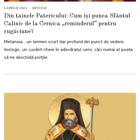
6 APRILIE 2024
6
ARTICOLE
A
Din tainele Patericului: Cum își punea Sfântul
P
R
Calinic de la Cernica „reminderul” pentru
I
L
rugăciune?
I
E
2
Metanoia… un termen scurt dar profund din punct de vedere
0
2
teologic, un cuvânt-cheie în adevăratul sens, căci numai el poate
4
să ne deschidă porțile