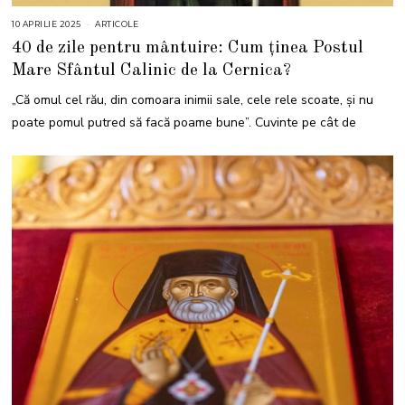
10 APRILIE 2025
1
ARTICOLE
4
40 de zile pentru mântuire: Cum ținea Postul
A
P
Mare Sfântul Calinic de la Cernica?
R
I
L
„Că omul cel rău, din comoara inimii sale, cele rele scoate, şi nu
I
E
poate pomul putred să facă poame bune”. Cuvinte pe cât de
2
0
2
5