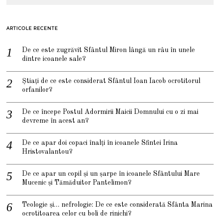
ARTICOLE RECENTE
De ce este zugrăvit Sfântul Miron lângă un râu în unele
dintre icoanele sale?
Știați de ce este considerat Sfântul Ioan Iacob ocrotitorul
orfanilor?
De ce începe Postul Adormirii Maicii Domnului cu o zi mai
devreme în acest an?
De ce apar doi copaci înalți în icoanele Sfintei Irina
Hristovalantou?
De ce apar un copil și un șarpe în icoanele Sfântului Mare
Mucenic și Tămăduitor Pantelimon?
Teologie și… nefrologie: De ce este considerată Sfânta Marina
ocrotitoarea celor cu boli de rinichi?