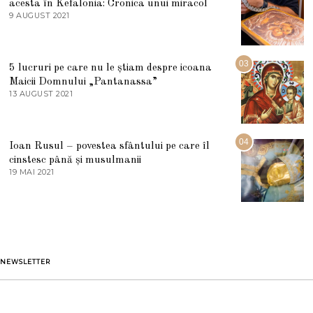
acesta în Kefalonia: Cronica unui miracol
I
E
9 AUGUST 2021
2
2
7
0
M
2
A
5
R
03
5 lucruri pe care nu le știam despre icoana
T
I
Maicii Domnului „Pantanassa”
E
13 AUGUST 2021
1
2
3
0
A
2
U
2
G
04
Ioan Rusul – povestea sfântului pe care îl
U
S
cinstesc până și musulmanii
T
19 MAI 2021
1
2
9
0
M
2
A
1
I
2
0
2
1
NEWSLETTER