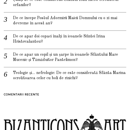
orfanilor?
De ce începe Postul Adormirii Maicii Domnului cu o zi mai
devreme în acest an?
De ce apar doi copaci înalți în icoanele Sfintei Irina
Hristovalantou?
De ce apar un copil și un șarpe în icoanele Sfântului Mare
Mucenic și Tămăduitor Pantelimon?
Teologie și… nefrologie: De ce este considerată Sfânta Marina
ocrotitoarea celor cu boli de rinichi?
COMENTARII RECENTE