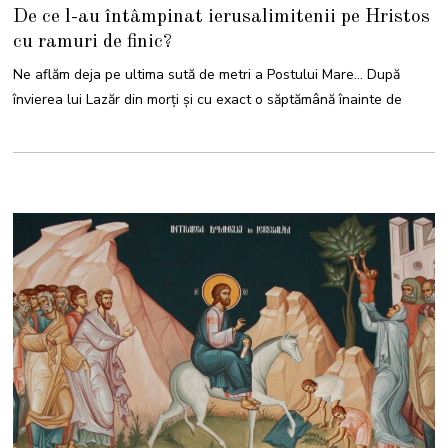
A
De ce l-au întâmpinat ierusalimitenii pe Hristos
P
R
cu ramuri de finic?
I
L
I
Ne aflăm deja pe ultima sută de metri a Postului Mare… După
E
2
învierea lui Lazăr din morţi și cu exact o săptămână înainte de
0
2
3