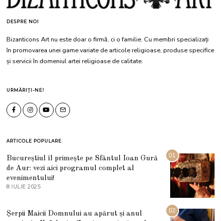
DESPRE NOI
Bizanticons Art nu este doar o firmă, ci o familie. Cu membri specializați
în promovarea unei game variate de articole religioase, produse specifice
și servicii în domeniul artei religioase de calitate.
URMĂRIȚI-NE!
ARTICOLE POPULARE
01
Bucureștiul îl primește pe Sfântul Ioan Gură
de Aur: vezi aici programul complet al
evenimentului!
8 IULIE 2025
1
0
I
U
02
Șerpii Maicii Domnului au apărut și anul
L