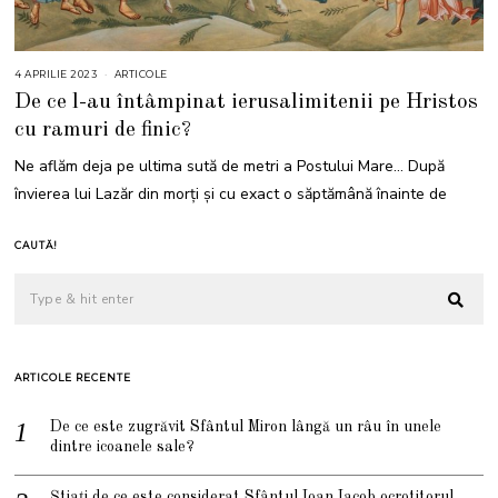
4 APRILIE 2023
4
ARTICOLE
A
De ce l-au întâmpinat ierusalimitenii pe Hristos
P
R
cu ramuri de finic?
I
L
I
Ne aflăm deja pe ultima sută de metri a Postului Mare… După
E
2
învierea lui Lazăr din morţi și cu exact o săptămână înainte de
0
2
3
CAUTĂ!
ARTICOLE RECENTE
De ce este zugrăvit Sfântul Miron lângă un râu în unele
dintre icoanele sale?
Știați de ce este considerat Sfântul Ioan Iacob ocrotitorul