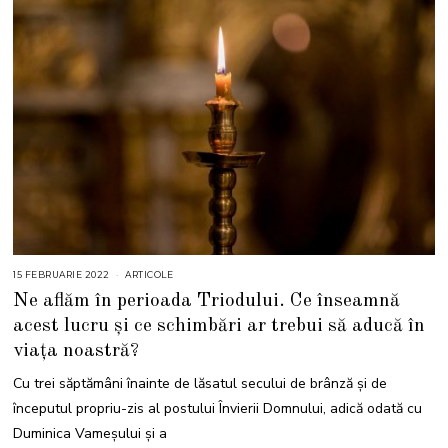
15 FEBRUARIE 2022
1
ARTICOLE
8
Ne aflăm în perioada Triodului. Ce înseamnă
F
E
acest lucru și ce schimbări ar trebui să aducă în
B
R
viața noastră?
U
A
R
Cu trei săptămâni înainte de lăsatul secului de brânză și de
I
E
începutul propriu-zis al postului Învierii Domnului, adică odată cu
2
0
Duminica Vameşului şi a
2
2