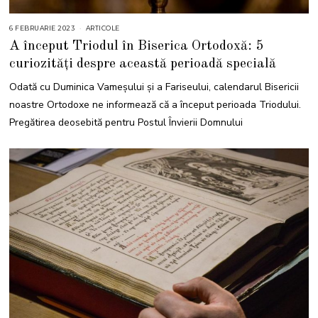
6 FEBRUARIE 2023
6
ARTICOLE
F
A început Triodul în Biserica Ortodoxă: 5
E
B
curiozități despre această perioadă specială
R
U
A
Odată cu Duminica Vameșului și a Fariseului, calendarul Bisericii
R
I
noastre Ortodoxe ne informează că a început perioada Triodului.
E
2
Pregătirea deosebită pentru Postul Învierii Domnului
0
2
3