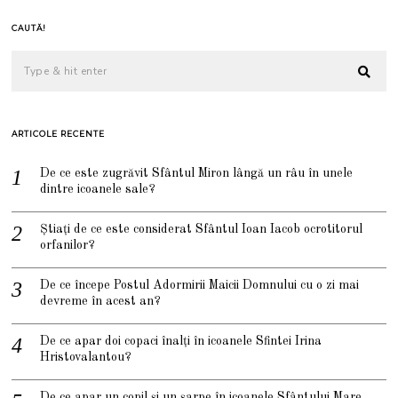
CAUTĂ!
ARTICOLE RECENTE
De ce este zugrăvit Sfântul Miron lângă un râu în unele
dintre icoanele sale?
Știați de ce este considerat Sfântul Ioan Iacob ocrotitorul
orfanilor?
De ce începe Postul Adormirii Maicii Domnului cu o zi mai
devreme în acest an?
De ce apar doi copaci înalți în icoanele Sfintei Irina
Hristovalantou?
De ce apar un copil și un șarpe în icoanele Sfântului Mare