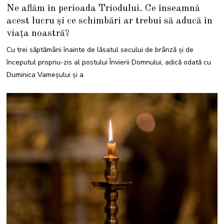
8
Ne aflăm în perioada Triodului. Ce înseamnă
F
E
acest lucru și ce schimbări ar trebui să aducă în
B
R
viața noastră?
U
A
R
Cu trei săptămâni înainte de lăsatul secului de brânză și de
I
E
începutul propriu-zis al postului Învierii Domnului, adică odată cu
2
0
Duminica Vameşului şi a
2
2