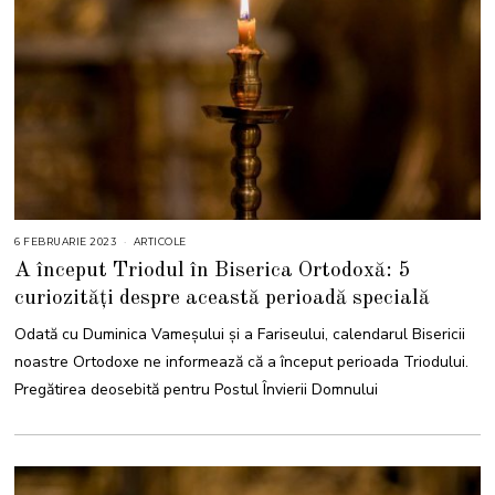
6 FEBRUARIE 2023
6
ARTICOLE
F
A început Triodul în Biserica Ortodoxă: 5
E
B
curiozități despre această perioadă specială
R
U
A
Odată cu Duminica Vameșului și a Fariseului, calendarul Bisericii
R
I
noastre Ortodoxe ne informează că a început perioada Triodului.
E
2
Pregătirea deosebită pentru Postul Învierii Domnului
0
2
3