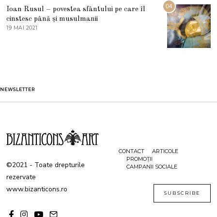
G
04
Ioan Rusul – povestea sfântului pe care îl
U
S
cinstesc până și musulmanii
T
19 MAI 2021
1
2
9
0
M
2
A
1
I
2
0
2
1
NEWSLETTER
CONTACT
ARTICOLE
PROMOȚII
©2021 - Toate drepturile
CAMPANII SOCIALE
rezervate
www.bizanticons.ro
SUBSCRIBE