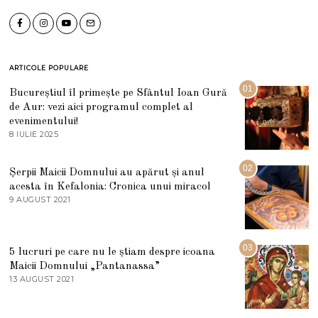
ARTICOLE POPULARE
01
Bucureștiul îl primește pe Sfântul Ioan Gură
de Aur: vezi aici programul complet al
evenimentului!
8 IULIE 2025
1
0
I
U
02
Șerpii Maicii Domnului au apărut și anul
L
acesta în Kefalonia: Cronica unui miracol
I
E
9 AUGUST 2021
2
2
7
0
M
2
A
5
R
03
5 lucruri pe care nu le știam despre icoana
T
I
Maicii Domnului „Pantanassa”
E
13 AUGUST 2021
1
2
3
0
A
2
U
2