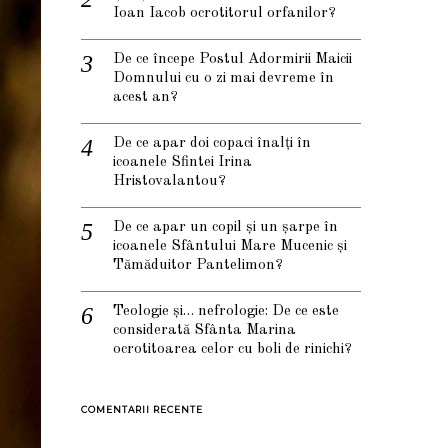
Ioan Iacob ocrotitorul orfanilor?
De ce începe Postul Adormirii Maicii
Domnului cu o zi mai devreme în
acest an?
De ce apar doi copaci înalți în
icoanele Sfintei Irina
Hristovalantou?
De ce apar un copil și un șarpe în
icoanele Sfântului Mare Mucenic și
Tămăduitor Pantelimon?
Teologie și… nefrologie: De ce este
considerată Sfânta Marina
ocrotitoarea celor cu boli de rinichi?
COMENTARII RECENTE