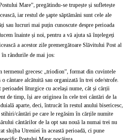
Postului Mare”, pregătindu-se trupește și sufletește
ească, iar restul de şapte săptămâni sunt cele ale
ăți sau lucruri mai puțin cunoscute despre perioada
ucem înainte și noi, pentru a vă ajuta să înțelegeți
icească a acestor zile premergătoare Slăvitului Post al
 în rândurile de mai jos:
 termenul grecesc „triodion”, format din cuvintele
că o cântare alcătuită sau organizată în trei ode/strofe.
perioadei liturgice cu același nume, cât și cărții
nt de timp, își are originea în cele trei cântări de la
uială aparte, deci, întrucât în restul anului bisericesc,
stihiri/cântări pe care le regăsim în cărțile numite
rului cântărilor de la opt sau nouă la numai trei nu
at slujba Utreniei în această perioadă, ci pune
specific Postului Mare: pocăința.