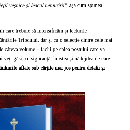
eții veșnice și leacul nemuririi”
, așa cum spunea
n care trebuie să intensificăm și lecturile
ntările Triodului, dar și cu o selecție dintre cele mai
de câteva volume – făclii pe calea postului care va
i veți găsi, cu siguranță, liniștea și nădejdea de care
inkurile aflate sub cărțile mai jos pentru detalii și