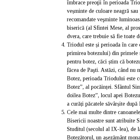
îmbrace preoţii în perioada Trio
veșminte de culoare neagră sau 
recomandate veşminte luminoase
biserică (al Sfintei Mese, al pro
dvera, care trebuie să fie toate d
Triodul este și perioada în care
primirea botezului) din primele 
pentru botez, căci știm că botez
făcea de Paşti. Astăzi, când nu 
Botez, perioada Triodului este c
Botez”, al pocăinței. Sfântul S
doilea Botez”, locul apei Botezul
a curăți păcatele săvârșite după 
Cele mai multe dintre canoanele 
Bisericii noastre sunt atribuite S
Studitul (secolul al IX-lea), de
Botezătorul, un așezământ monaha