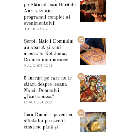
pe Sfântul Ioan Gură de
Aur: vezi aici
programul complet al
evenimentului!
8 IULIE 2025
1
0
I
02
Șerpii Maicii Domnului
U
au apărut și anul
L
I
acesta în Kefalonia:
E
Cronica unui miracol
2
9 AUGUST 2021
2
0
7
2
M
03
5
5 lucruri pe care nu le
A
știam despre icoana
R
T
Maicii Domnului
I
„Pantanassa”
E
13 AUGUST 2021
1
2
3
0
A
04
2
Ioan Rusul – povestea
U
2
sfântului pe care îl
G
U
cinstesc până și
S