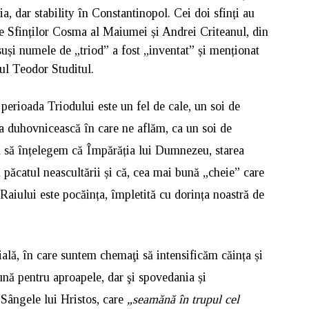
ia, dar stability în Constantinopol. Cei doi sfinți au
le Sfinților Cosma al Maiumei și Andrei Criteanul, din
nsuși numele de „triod” a fost „inventat” și menționat
ul Teodor Studitul.
perioada Triodului este un fel de cale, un soi de
ea duhovnicească în care ne aflăm, ca un soi de
tă să înțelegem că Împărăția lui Dumnezeu, starea
 păcatul neascultării și că, cea mai bună „cheie” care
Raiului este pocăința, împletită cu dorința noastră de
ială, în care suntem chemaţi să intensificăm căința și
bună pentru aproapele, dar şi spovedania și
Sângele lui Hristos, care
„seamănă în trupul cel