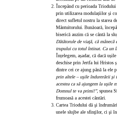
Începând cu perioada Triodului s
prin utilizarea modulațiilor și 
direct sufletul nostru la starea d
Mântuitorului. Bunăoară, începâ
biserică auzim că se cântă la sl
Dătătorule de viaţă, că mânecă d
trupului cu totul întinat. Ca un î
Înțelegem, așadar, că dacă ușile 
deschise prin Jertfa lui Hristos 
dintre cei ce ajung până la ele p
prin altele – uşile îndurerării şi
acestea ca să ajungem la uşile mi
Domnul te va primi!”
, spunea S
frumoasă a acestei cântări.
Cartea Triodului dă şi îndrumări
unele slujbe ale sfinţilor, ci şi