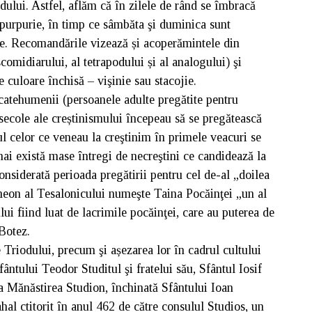
dului. Astfel, aflăm că în zilele de rând se îmbracă
purpurie, în timp ce sâmbăta şi duminica sunt
. Recomandările vizează și acoperămintele din
scomidiarului, al tetrapodului și al analogului) şi
e culoare închisă – vişinie sau stacojie.
 catehumenii (persoanele adulte pregătite pentru
secole ale creștinismului începeau să se pregătească
ul celor ce veneau la creştinim în primele veacuri se
mai există mase întregi de necreştini ce candidează la
onsiderată perioada pregătirii pentru cel de-al „doilea
imeon al Tesalonicului numeşte Taina Pocăinţei „un al
ui fiind luat de lacrimile pocăinţei, care au puterea de
Botez.
Triodului, precum şi așezarea lor în cadrul cultului
fântului Teodor Studitul şi fratelui său, Sfântul Iosif
 la Mănăstirea Studion, închinată Sfântului Ioan
l ctitorit în anul 462 de către consulul Studios, un