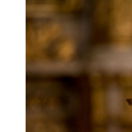
R
I
E
2
0
2
3