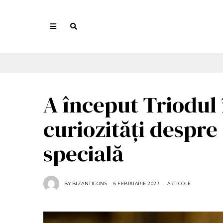
A început Triodul 
curiozități despre
specială
BY
BIZANTICONS
6 FEBRUARIE 2023
6
ARTICOLE
F
E
B
R
U
A