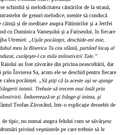
e schimbă și melodicitatea cântărilor de la strană,
contrastelor de genuri melodice, menite să conducă
e căință și de meditare asupra Pătimirilor şi a Jertfei
nd cu Duminica Vameșului și a Fariseului, în fiecare
ujba Utreniei:
„Uşile pocăinţei, deschide-mi mie,
uhul meu la Biserica Ta cea sfântă, purtând locaş al
ndurat, curăţeşte-l cu mila milostivirii Tale.”
Raiului au fost zăvorâte din pricina neascultării, dar
și prin Învierea Sa, acum ele se deschid pentru fiecare
e calea pocăinței. „
Să ştiţi că la aceste uşi se ajunge
 frângerii inimii. Trebuie să trecem mai în­tâi prin
lostivirii. Îndurerează-te şi frânge-ţi inima, şi
fântul Teofan Zăvorâtul, într-o explicație deosebit de
 de tipic, nu numai asupra felului cum se săvârşesc
 îndrumări privind veşmintele pe care trebuie să le