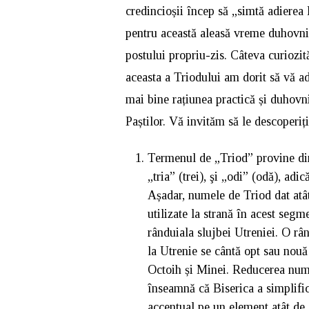
credincioșii încep să „simtă adierea 
pentru această aleasă vreme duhovnic
postului propriu-zis. Câteva curiozit
aceasta a Triodului am dorit să vă ad
mai bine rațiunea practică și duhovn
Paștilor. Vă invităm să le descoperiți
Termenul de „Triod” provine din
„tria” (trei), şi „odi” (odă), adi
Așadar, numele de Triod dat atât 
utilizate la strană în acest segme
rânduiala slujbei Utreniei. O rând
la Utrenie se cântă opt sau nouă 
Octoih și Minei. Reducerea numă
înseamnă că Biserica a simplific
accentual pe un element atât de 