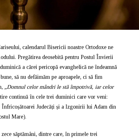
riseului, calendarul Bisericii noastre Ortodoxe ne
odului. Pregătirea deosebită pentru Postul Învierii
 duminică a cărei pericopă evanghelică ne îndeamnă
 bune, să nu defăimăm pe aproapele, ci să fim
m,
„Domnul celor mândri le stă împotrivă, iar celor
tire continuă în cele trei duminici care vor veni:
Înfricoșătoarei Judecăți și a Izgonirii lui Adam din
ostul Mare).
 zece săptămâni, dintre care, în primele trei