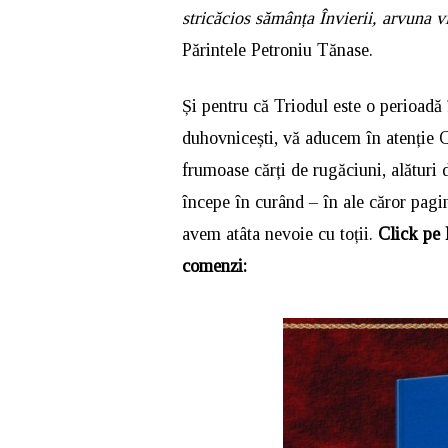
stricăcios sămânța Învierii, arvuna vi
Părintele Petroniu Tănase.
Și pentru că Triodul este o perioadă î
duhovnicești, vă aducem în atenție Câ
frumoase cărți de rugăciuni, alături 
începe în curând – în ale căror pagin
avem atâta nevoie cu toții.
Click pe l
comenzi: