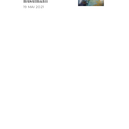
musulmanii
T
19 MAI 2021
1
2
9
0
M
2
A
1
I
2
0
2
1