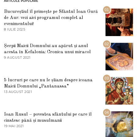
ARTICOLE POPULARE
01
Bucureștiul îl primește pe Sfântul Ioan Gură
de Aur: vezi aici programul complet al
evenimentului!
8 IULIE 2025
1
0
I
U
02
Șerpii Maicii Domnului au apărut și anul
L
acesta în Kefalonia: Cronica unui miracol
I
E
9 AUGUST 2021
2
2
7
0
M
2
A
5
R
03
5 lucruri pe care nu le știam despre icoana
T
I
Maicii Domnului „Pantanassa”
E
13 AUGUST 2021
1
2
3
0
A
2
U
2
G
04
Ioan Rusul – povestea sfântului pe care îl
U
S
cinstesc până și musulmanii
T
19 MAI 2021
1
2
9
0
M