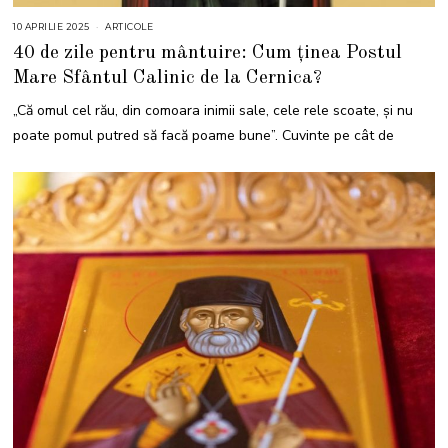
10 APRILIE 2025
1
ARTICOLE
4
40 de zile pentru mântuire: Cum ținea Postul
A
P
Mare Sfântul Calinic de la Cernica?
R
I
L
„Că omul cel rău, din comoara inimii sale, cele rele scoate, şi nu
I
E
poate pomul putred să facă poame bune”. Cuvinte pe cât de
2
0
2
5