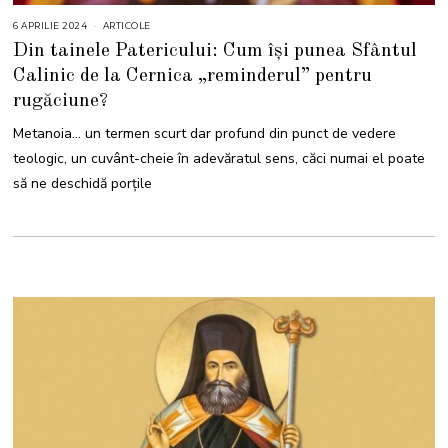
6 APRILIE 2024
6
ARTICOLE
A
Din tainele Patericului: Cum își punea Sfântul
P
R
Calinic de la Cernica „reminderul” pentru
I
L
rugăciune?
I
E
2
Metanoia… un termen scurt dar profund din punct de vedere
0
2
teologic, un cuvânt-cheie în adevăratul sens, căci numai el poate
4
să ne deschidă porțile