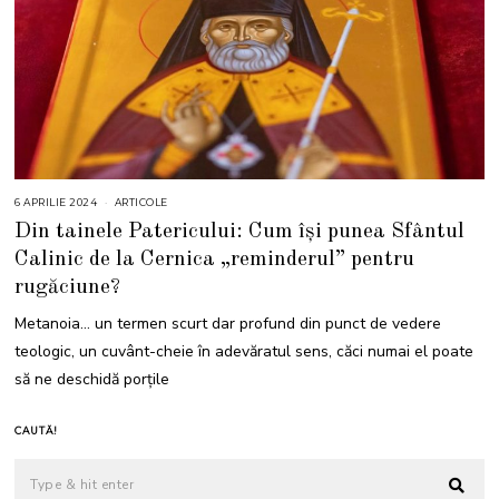
6 APRILIE 2024
6
ARTICOLE
A
Din tainele Patericului: Cum își punea Sfântul
P
R
Calinic de la Cernica „reminderul” pentru
I
L
rugăciune?
I
E
2
Metanoia… un termen scurt dar profund din punct de vedere
0
2
teologic, un cuvânt-cheie în adevăratul sens, căci numai el poate
4
să ne deschidă porțile
CAUTĂ!