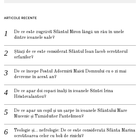
ARTICOLE RECENTE
De ce este zugrăvit Sfântul Miron lângă un râu în unele
dintre icoanele sale?
Știați de ce este considerat Sfântul Ioan Iacob ocrotitorul
orfanilor?
De ce începe Postul Adormirii Maicii Domnului cu o zi mai
devreme în acest an?
De ce apar doi copaci înalți în icoanele Sfintei Irina
Hristovalantou?
De ce apar un copil și un șarpe în icoanele Sfântului Mare
Mucenic și Tămăduitor Pantelimon?
Teologie și… nefrologie: De ce este considerată Sfânta Marina
ocrotitoarea celor cu boli de rinichi?