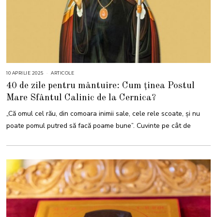
10 APRILIE 2025
1
ARTICOLE
4
40 de zile pentru mântuire: Cum ținea Postul
A
P
Mare Sfântul Calinic de la Cernica?
R
I
L
„Că omul cel rău, din comoara inimii sale, cele rele scoate, şi nu
I
E
poate pomul putred să facă poame bune”. Cuvinte pe cât de
2
0
2
5