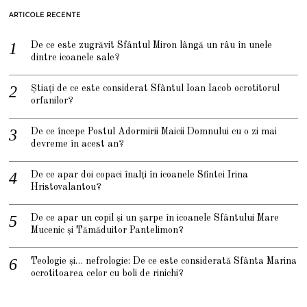
ARTICOLE RECENTE
De ce este zugrăvit Sfântul Miron lângă un râu în unele
dintre icoanele sale?
Știați de ce este considerat Sfântul Ioan Iacob ocrotitorul
orfanilor?
De ce începe Postul Adormirii Maicii Domnului cu o zi mai
devreme în acest an?
De ce apar doi copaci înalți în icoanele Sfintei Irina
Hristovalantou?
De ce apar un copil și un șarpe în icoanele Sfântului Mare
Mucenic și Tămăduitor Pantelimon?
Teologie și… nefrologie: De ce este considerată Sfânta Marina
ocrotitoarea celor cu boli de rinichi?