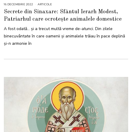
16 DECEMBRIE 2022
1
ARTICOLE
6
Secrete din Sinaxare: Sfântul Ierarh Modest,
D
E
Patriarhul care ocrotește animalele domestice
C
E
M
A fost odată… și a trecut multă vreme de-atunci. Din zilele
B
R
binecuvântate în care oamenii și animalele trăiau în pace deplină
I
E
și-n armonie în
2
0
2
3