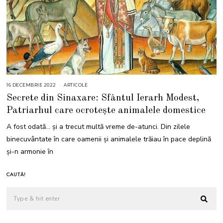
16 DECEMBRIE 2022
1
ARTICOLE
6
Secrete din Sinaxare: Sfântul Ierarh Modest,
D
E
Patriarhul care ocrotește animalele domestice
C
E
M
A fost odată… și a trecut multă vreme de-atunci. Din zilele
B
R
binecuvântate în care oamenii și animalele trăiau în pace deplină
I
E
și-n armonie în
2
0
2
3
CAUTĂ!