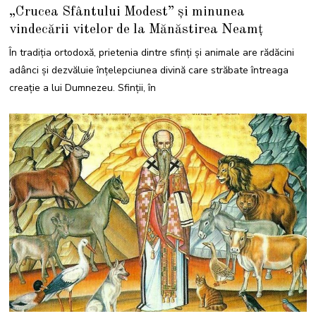
6
„Crucea Sfântului Modest” și minunea
D
E
vindecării vitelor de la Mănăstirea Neamț
C
E
M
În tradiția ortodoxă, prietenia dintre sfinți și animale are rădăcini
B
R
adânci și dezvăluie înțelepciunea divină care străbate întreaga
I
E
creație a lui Dumnezeu. Sfinții, în
2
0
2
3