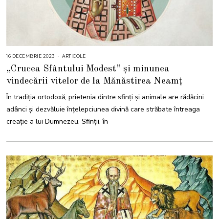
16 DECEMBRIE 2023
1
ARTICOLE
6
„Crucea Sfântului Modest” și minunea
D
E
vindecării vitelor de la Mănăstirea Neamț
C
E
M
În tradiția ortodoxă, prietenia dintre sfinți și animale are rădăcini
B
R
adânci și dezvăluie înțelepciunea divină care străbate întreaga
I
E
creație a lui Dumnezeu. Sfinții, în
2
0
2
3