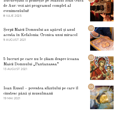
Bucureștiul îl primește pe Sfântul Ioan Gură
de Aur: vezi aici programul complet al
evenimentului!
8 IULIE 2025
1
0
I
U
02
Șerpii Maicii Domnului au apărut și anul
L
acesta în Kefalonia: Cronica unui miracol
I
E
9 AUGUST 2021
2
2
7
0
M
2
A
5
R
03
5 lucruri pe care nu le știam despre icoana
T
I
Maicii Domnului „Pantanassa”
E
13 AUGUST 2021
1
2
3
0
A
2
U
2
G
04
Ioan Rusul – povestea sfântului pe care îl
U
S
cinstesc până și musulmanii
T
19 MAI 2021
1
2
9
0
M
2
A
1
I