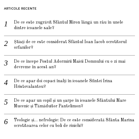
ARTICOLE RECENTE
De ce este zugrăvit Sfântul Miron lângă un râu în unele
dintre icoanele sale?
Știați de ce este considerat Sfântul Ioan Iacob ocrotitorul
orfanilor?
De ce începe Postul Adormirii Maicii Domnului cu o zi mai
devreme în acest an?
De ce apar doi copaci înalți în icoanele Sfintei Irina
Hristovalantou?
De ce apar un copil și un șarpe în icoanele Sfântului Mare
Mucenic și Tămăduitor Pantelimon?
Teologie și… nefrologie: De ce este considerată Sfânta Marina
ocrotitoarea celor cu boli de rinichi?