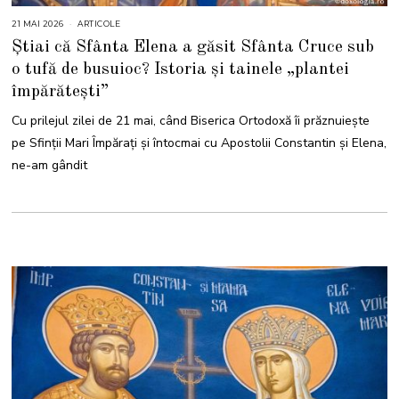
21 MAI 2026
2
ARTICOLE
2
Știai că Sfânta Elena a găsit Sfânta Cruce sub
M
A
o tufă de busuioc? Istoria și tainele „plantei
I
2
împărătești”
0
2
6
Cu prilejul zilei de 21 mai, când Biserica Ortodoxă îi prăznuiește
pe Sfinții Mari Împărați și întocmai cu Apostolii Constantin și Elena,
ne-am gândit