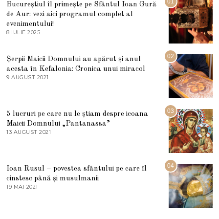
01
Bucureștiul îl primește pe Sfântul Ioan Gură
de Aur: vezi aici programul complet al
evenimentului!
8 IULIE 2025
1
0
I
U
02
Șerpii Maicii Domnului au apărut și anul
L
acesta în Kefalonia: Cronica unui miracol
I
E
9 AUGUST 2021
2
2
7
0
M
2
A
5
R
03
5 lucruri pe care nu le știam despre icoana
T
I
Maicii Domnului „Pantanassa”
E
13 AUGUST 2021
1
2
3
0
A
2
U
2
G
04
Ioan Rusul – povestea sfântului pe care îl
U
S
cinstesc până și musulmanii
T
19 MAI 2021
1
2
9
0
M
2
A
1
I