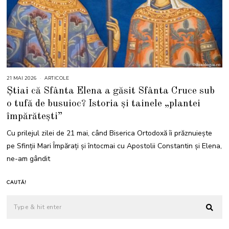
21 MAI 2026
2
ARTICOLE
2
Știai că Sfânta Elena a găsit Sfânta Cruce sub
M
A
o tufă de busuioc? Istoria și tainele „plantei
I
2
împărătești”
0
2
6
Cu prilejul zilei de 21 mai, când Biserica Ortodoxă îi prăznuiește
pe Sfinții Mari Împărați și întocmai cu Apostolii Constantin și Elena,
ne-am gândit
CAUTĂ!