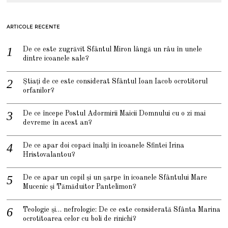
ARTICOLE RECENTE
De ce este zugrăvit Sfântul Miron lângă un râu în unele
dintre icoanele sale?
Știați de ce este considerat Sfântul Ioan Iacob ocrotitorul
orfanilor?
De ce începe Postul Adormirii Maicii Domnului cu o zi mai
devreme în acest an?
De ce apar doi copaci înalți în icoanele Sfintei Irina
Hristovalantou?
De ce apar un copil și un șarpe în icoanele Sfântului Mare
Mucenic și Tămăduitor Pantelimon?
Teologie și… nefrologie: De ce este considerată Sfânta Marina
ocrotitoarea celor cu boli de rinichi?