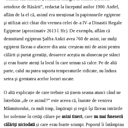
ortodoxe de Răsărit”, redactat la începutul anilor 1900. Astfel,
aflăm de la el că, asinul era menționat în papirusurile egiptene
şi utilizat aici chiar din vremea celei de-a IV-a Dinastii Regale
Egiptene (aproximativ 2613 î. Hr.). De exemplu, aflăm că
demnitarul egiptean Şalfra Ankii avea 760 de asini, iar mulți
egipteni făceau o afacere din asta: creșteau mii de asini pentru
călărit și purtat greutăți, deoarece aceștia nu alunecau pe stânci
și erau foarte atenți la locul în care urmau să calce. Pe de altă
parte, calul nu putea suporta temperaturile ridicate, nu îndura
setea şi greutatea acelor locuri uscate.
O altă explicație de care trebuie să ținem seama atunci când ne
întrebăm „de ce asinul?” este aceea că, înainte de venirea
Mântuitorului, cu mult timp, împăraţii și regii îşi făceau intrările
lor solemne în cetăţi călare pe
asini tineri
, care
nu mai fuseseră
călăriți niciodată
și care erau foarte scumpi. Poporul îi întâmpina