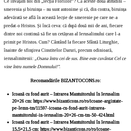
Ce învățăm noi din „lecția Floriilor”? Că aceste două atitudini –
smerenia și biruința – nu sunt antonime și că, din contra, biruința
adevărată se află în această lecție de smerenie pe care ne-a
predat-o Hristos. Și încă ceva: că după două mii de ani, fiecare
dintre noi continuă să fie un cetățean al Ierusalimului care l-a
primit pe Hristos. Cum? Cântând la fiecare Sfântă Liturghie,
înainte de sfinţirea Cinstitelor Daruri, precum odinioară,
ierusalimitenii:
„Osana întru cei de sus. Bine este cuvântat Cel ce
vine întru numele Domnului!”
.
Recomandările BIZANTOCONS.ro:
Icoană cu fond aurit – Intrarea Mantuitorului în Ierusalim
20×26 cm: https://www.bizanticons.ro/ro/icoane-argintate-
pe-lemn-tm/11597-icoana-cu-fond-aurit-intrarea-
mantuitorului-in-ierusalim-20×26-cm-tm-50-424.html
Icoană cu fond aurit – Intrarea Mantuitorului
în
Ierusalim
15,5×21,5 cm: https://www.bizanticons.ro/ro/icoane-