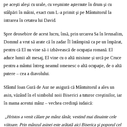
pe aceşti aleşi cu urale, cu veşminte aşternute în drum şi cu
stâlpări în mâini, exact cum L-a primit şi pe Mântuitorul la
intrarea în cetatea lui David.
Spre deosebire de acest lucru, însă, prin urcarea Sa în Ierusalim,
Domnul a vrut să arate că în zadar Îl întâmpină ca pe un împărat,
pentru că El nu vine să-i izbăvească de ocupația romană. El
aduce lumii alt mesaj, El vine cu o altă misiune și urcă pe Cruce
pentru a mântui întreg neamul omenesc o altă ocupaţie, de o altă
putere – cea a diavolului.
Sfântul Ioan Gură de Aur ne asigură că Mântuitorul a ales un
asin, văzând în el simbolul noii Biserici a tuturor creştinilor, iar
în mama acestui mânz – vechea credinţă iudaică:
„Hristos a venit călare pe mânz tânăr, vestind mai dinainte cele
viitoare. Prin mânzul asinei este arătată aici Biserica şi poporul cel