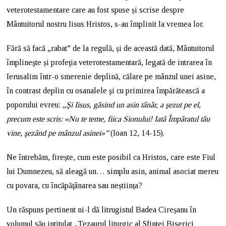
veterotestamentare care au fost spuse și scrise despre
Mântuitorul nostru Iisus Hristos, s-au împlinit la vremea lor.
Fără să facă „rabat” de la regulă, și de această dată, Mântuitorul
împlineşte și profeţia veterotestamentară, legată de intrarea în
Ierusalim într-o smerenie deplină, călare pe mânzul unei asine,
în contrast deplin cu osanalele şi cu primirea împărătească a
poporului evreu:
„Şi Iisus, găsind un asin tânăr, a şezut pe el,
precum este scris: «Nu te teme, fiica Sionului! Iată Împăratul tău
vine, şezând pe mânzul asinei»”
(Ioan 12, 14-15).
Ne întrebăm, firește, cum este posibil ca Hristos, care este Fiul
lui Dumnezeu, să aleagă un… simplu asin, animal asociat mereu
cu povara, cu încăpăţânarea sau neștiința?
Un răspuns pertinent ni-l dă litrugistul Badea Cireșanu în
volumul său intitulat „Tezaurul liturgic al Sfintei Biserici