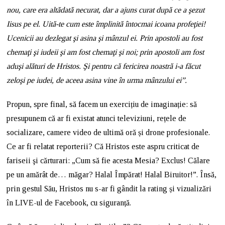
nou, care era altădată necurat, dar a ajuns curat după ce a şezut
Iisus pe el. Uită-te cum este împlinită întocmai icoana profeţiei!
Ucenicii au dezlegat şi asina şi mânzul ei. Prin apostoli au fost
chemaţi şi iudeii şi am fost chemaţi şi noi; prin apostoli am fost
aduşi alături de Hristos. Şi pentru că fericirea noastră i-a făcut
zeloşi pe iudei, de aceea asina vine în urma mânzului ei”.
Propun, spre final, să facem un exercițiu de imaginație: să
presupunem că ar fi existat atunci televiziuni, rețele de
socializare, camere video de ultimă oră și drone profesionale.
Ce ar fi relatat reporterii? Că Hristos este aspru criticat de
fariseii şi cărturari: „Cum să fie acesta Mesia? Exclus! Călare
pe un amărât de… măgar? Halal Împărat! Halal Biruitor!”. Însă,
prin gestul Său, Hristos nu s-ar fi gândit la rating și vizualizări
în LIVE-ul de Facebook, cu siguranță.