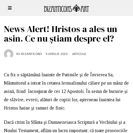
News Alert! Hristos a ales un
asin. Ce nu știam despre el?
BY
BIZANTICONS
9 APRILIE 2020
ARTICOLE
Cu fix o săptămână înainte de Patimile şi de Învierea Sa,
Mântuitorul a intrat în cetatea Ierusalimului călare pe un mânz de
asină, fiind înconjurat de cei 12 Apostoli. În semn de bucurie și
de slăvire, evreii, alături de copiii lor, aşterneau înaintea lui
Hristos haine şi ramuri de finic.
Dacă citim în Sfânta şi Dumnezeiasca Scriptură a Vechiului şi a
Noului Testament, aflăm un lucru important: că toate proorociile