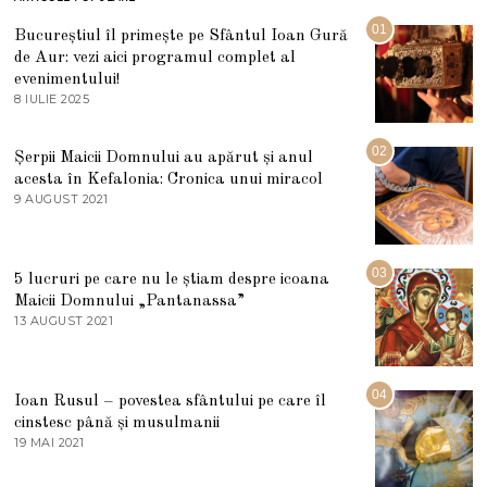
01
Bucureștiul îl primește pe Sfântul Ioan Gură
de Aur: vezi aici programul complet al
evenimentului!
8 IULIE 2025
1
0
I
U
02
Șerpii Maicii Domnului au apărut și anul
L
acesta în Kefalonia: Cronica unui miracol
I
E
9 AUGUST 2021
2
2
7
0
M
2
A
5
R
03
5 lucruri pe care nu le știam despre icoana
T
I
Maicii Domnului „Pantanassa”
E
13 AUGUST 2021
1
2
3
0
A
2
U
2
G
04
Ioan Rusul – povestea sfântului pe care îl
U
S
cinstesc până și musulmanii
T
19 MAI 2021
1
2
9
0
M
2