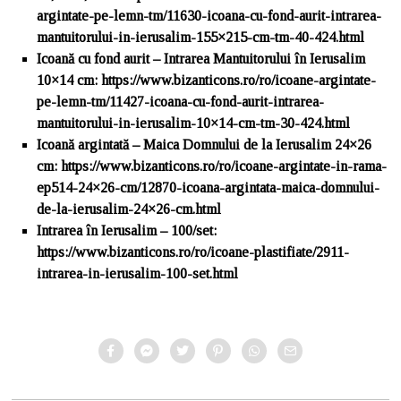
argintate-pe-lemn-tm/11630-icoana-cu-fond-aurit-intrarea-
mantuitorului-in-ierusalim-155×215-cm-tm-40-424.html
Icoană cu fond aurit – Intrarea Mantuitorului
în
Ierusalim
10×14 cm: https://www.bizanticons.ro/ro/icoane-argintate-
pe-lemn-tm/11427-icoana-cu-fond-aurit-intrarea-
mantuitorului-in-ierusalim-10×14-cm-tm-30-424.html
Icoană argintată – Maica Domnului de la Ierusalim 24×26
cm: https://www.bizanticons.ro/ro/icoane-argintate-in-rama-
ep514-24×26-cm/12870-icoana-argintata-maica-domnului-
de-la-ierusalim-24×26-cm.html
Intrarea
în
Ierusalim – 100/set:
https://www.bizanticons.ro/ro/icoane-plastifiate/2911-
intrarea-in-ierusalim-100-set.html